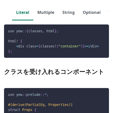
Literal
Multiple
String
Optional
Ve
use
yew
::
{
classes
,
 html
}
;
html!
{
<
div class
=
{
classes!
(
"container"
)
}
>
<
/
div
>
}
;
クラスを受け入れるコンポーネント
use
yew
::
prelude
::
*
;
#[derive(PartialEq, Properties)]
struct
Props
{