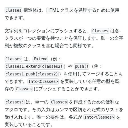
構造体は、HTML クラスを処理するために使用
Classes
できます。
文字列をコレクションにプッシュすると、
は各
Classes
クラスが一つの要素を持つことを保証します。単一の文字
列が複数のクラスを含む場合でも同様です。
は、
（例：
Classes
Extend
）や
（例：
classes1.extend(classes2)
push()
）を使用してマージすることも
classes1.push(classes2)
できます。
を実装している任意の型を既
Into<Classes>
存の
にプッシュすることができます。
Classes
は、単一の
を作成するための便利な
classes!
Classes
マクロです。その入力はカンマで区切られた式のリストを
受け入れます。唯一の要件は、各式が
を
Into<Classes>
実装していることです。