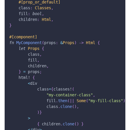
#[prop_or_default]
    class
:
Classes
,
    fill
:
bool
,
    children
:
Html
,
}
#[component]
fn
MyComponent
(
props
:
&
Props
)
->
Html
{
let
Props
{
        class
,
        fill
,
        children
,
}
=
 props
;
html!
{
<
div
            class
=
{
classes!
(
"my-container-class"
,
                fill
.
then
(
|
|
Some
(
"my-fill-class"
)
)
,
                class
.
clone
(
)
,
)
}
>
{
 children
.
clone
(
)
}
<
/
div
>