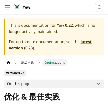
Yew
This is documentation for
Yew
0.22
, which is no
longer actively maintained.
For up-to-date documentation, see the
latest
version
(
0.23
).
高级主题
Optimizations
Version: 0.22
On this page
优化 & 最佳实践