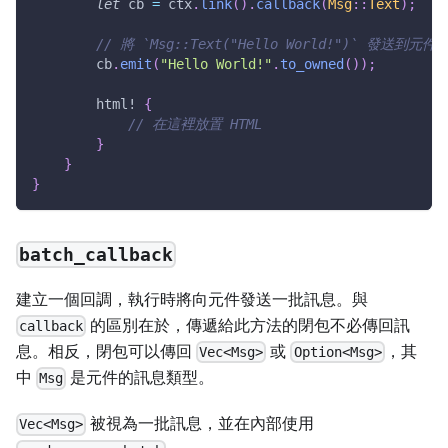
let
 cb 
=
 ctx
.
link
(
)
.
callback
(
Msg
::
Text
)
;
// 將 `Msg::Text("Hello World!")` 發送到元件
        cb
.
emit
(
"Hello World!"
.
to_owned
(
)
)
;
html!
{
// 在這裡放置 HTML
}
}
}
batch_callback
建立一個回調，執行時將向元件發送一批訊息。與
的區別在於，傳遞給此方法的閉包不必傳回訊
callback
息。相反，閉包可以傳回
或
，其
Vec<Msg>
Option<Msg>
中
是元件的訊息類型。
Msg
被視為一批訊息，並在內部使用
Vec<Msg>