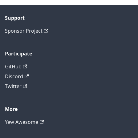
Support
Sponsor Project
Participate
GitHub
Discord
Twitter
More
Yew Awesome