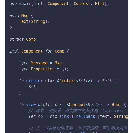
use
yew
::
{
html
,
Component
,
Context
,
Html
}
;
enum
Msg
{
Text
(
String
)
,
}
struct
Comp
;
impl
Component
for
Comp
{
type
Message
=
Msg
;
type
Properties
=
(
)
;
fn
create
(
_ctx
:
&
Context
<
Self
>
)
->
Self
{
Self
}
fn
view
(
&
self
,
 ctx
:
&
Context
<
Self
>
)
->
Html
{
// 建立一個接受一些文本並將其作為 `Msg::Text
let
 cb 
=
 ctx
.
link
(
)
.
callback
(
|
text
:
String
|
// 上一行是多餘的冗長，為了更清晰，可以簡化為這樣