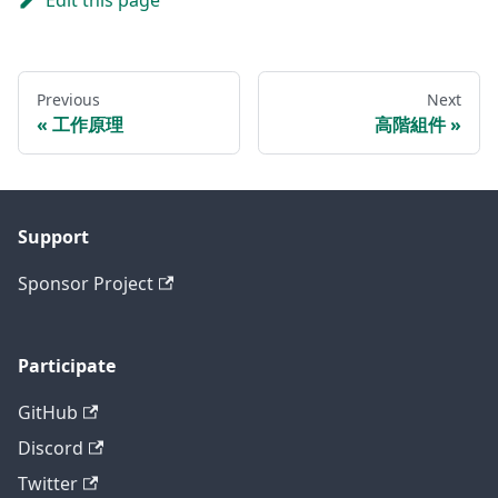
Edit this page
Previous
Next
工作原理
高階組件
Support
Sponsor Project
Participate
GitHub
Discord
Twitter