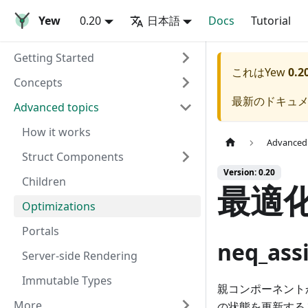
Yew
0.20
日本語
Docs
Tutorial
Getting Started
これは
Yew
0.2
Concepts
最新のドキュ
Advanced topics
How it works
Advanced 
Struct Components
Version: 0.20
Children
最適
Optimizations
Portals
neq_ass
Server-side Rendering
Immutable Types
親コンポーネントか
More
の状態を更新する