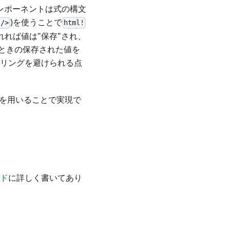
コンポーネントは式の構文
)を使うことで
 />
html!
れれば値は"保存"され、
ときの保存された値を
ンダリングを避けられる点
トを用いることで実現で
ド
に詳しく書いてあり