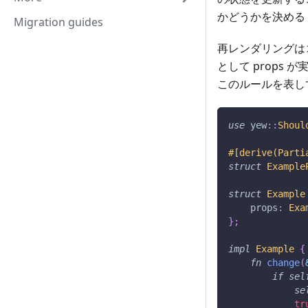
かどうかを決める
Migration guides
再レンダリングは
として props
このルールを表して
use
yew
::
Shoul
#[derive(Parti
struct
Example
struct
Example
    props
:
Exa
}
;
impl
Example
{
fn
change
(
if
sel
se
tr