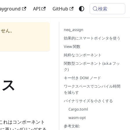
検索
layground
API
GitHub
neq_assign
ません。
効果的にスマートポインタを使う
View 関数
純粋なコンポーネント
関数型コンポーネント (a.k.a フッ
ク)
キー付き DOM ノード
ィス
ワークスペースでコンパイル時間
を減らす
バイナリサイズを小さくする
Cargo.toml
wasm-opt
 これはコンポーネント
参考文献:
際に再レンダリングする