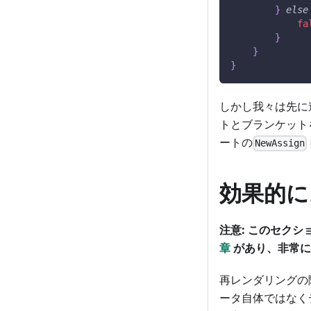
}
else
fa
}
}
}
しかし我々は先に
トとブランケット
ートの
NewAssign
効果的に
注意: このセクシ
章
があり、非常に
再レンダリングの
ータ自体ではなくデ