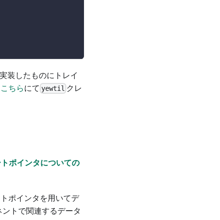
実装したものにトレイ
。
こちら
にて
クレ
yewtil
ートポインタについての
ートポインタを用いてデ
ーネントで関連するデータ