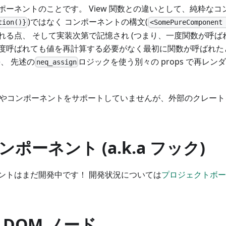
ポーネントのことです。 View 関数との違いとして、純粋な
)ではなく コンポーネントの構文(
tion()}
<SomePureComponent
れる点、 そして実装次第で記憶され (つまり、一度関数が呼ば
度呼ばれても値を再計算する必要がなく最初に関数が呼ばれた
、 先述の
ロジックを使う別々の props で再レ
neq_assign
関数やコンポーネントをサポートしていませんが、外部のクレー
ポーネント (a.k.a フック)
ントはまだ開発中です！ 開発状況については
プロジェクトボー
 DOM ノード