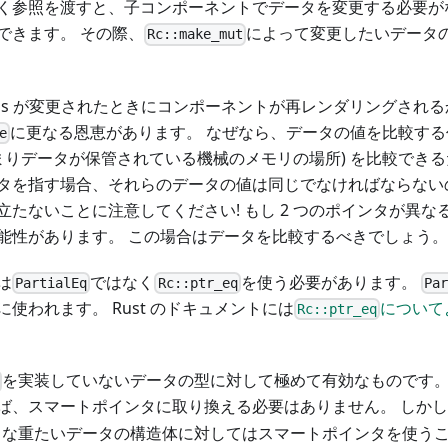
く参照を渡すと、子コンポーネントでデータを変更する必要が
できます。 その際、
によって変更したいデータ
Rc::make_mut
ops が変更されたときにコンポーネントが再レンダリングされ
に更なる恩恵があります。 なぜなら、データの値を比較す
e
まりデータが保管されている機械のメモリの場所) を比較できるた
タを指す場合、それらのデータの値は同じでなければならない
立たないことに注意してください! もし 2 つのポインタが異
能性があります。 この場合はデータを比較するべきでしょう。
は
ではなく
を使う必要があります。
PartialEq
Rc::ptr_eq
Par
使われます。 Rust のドキュメントには
について
Rc::ptr_eq
を実装していないデータの型に対して極めて有効なものです。
ば、スマートポインタに取り換える必要はありません。 しかし
うな重たいデータの構造体に対してはスマートポインタを使うこ