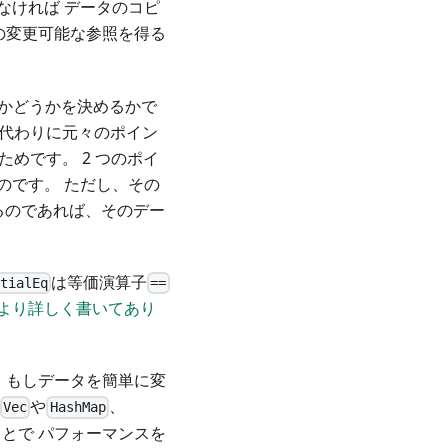
なければ データのコピ
の変更可能な参照を得る
るかどうかを決めるかで
る代わりに元々のポイン
めです。 2 つのポイ
のです。 ただし、その
なるのであれば、そのデー
は等価演算子
tialEq
==
より詳しく書いてあり
 もしデータを簡単に変
や
、
Vec
HashMap
とで パフォーマンスを