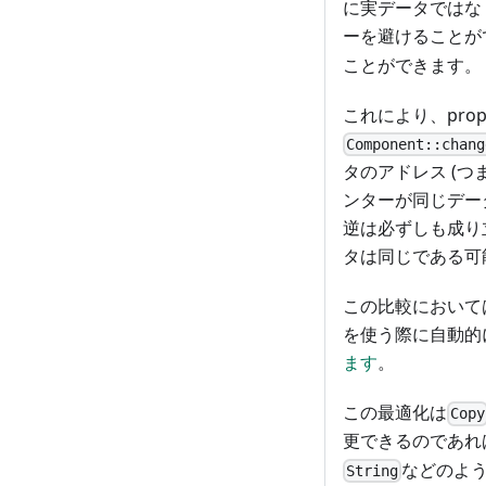
に実データではな
ーを避けることが
ことができます。
これにより、pr
Component::chang
タのアドレス (つ
ンターが同じデー
逆は必ずしも成り
タは同じである可
この比較において
を使う際に自動的に
ます
。
この最適化は
Copy
更できるのであれ
などのよ
String