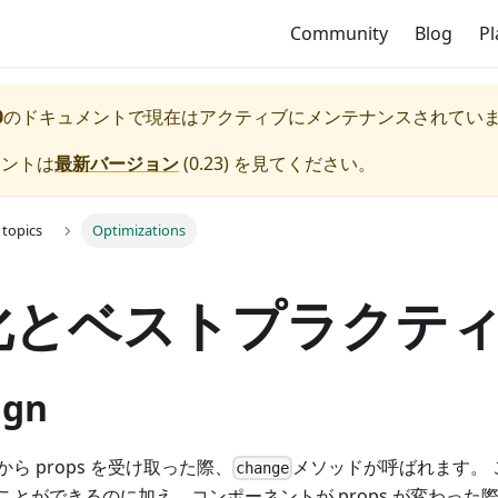
Community
Blog
P
0
のドキュメントで現在はアクティブにメンテナンスされてい
メントは
最新バージョン
(
0.23
) を見てください。
topics
Optimizations
化とベストプラクテ
ign
ら props を受け取った際、
メソッドが呼ばれます。
change
ことができるのに加え、コンポーネントが props が変わった