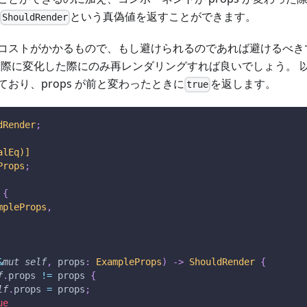
という真偽値を返すことができます。
ShouldRender
コストがかかるもので、もし避けられるのであれば避けるべき
 が実際に変化した際にのみ再レンダリングすれば良いでしょう。
おり、props が前と変わったときに
を返します。
true
dRender
;
alEq)]
Props
;
{
mpleProps
,
&
mut
self
,
 props
:
ExampleProps
)
->
ShouldRender
{
f
.
props 
!=
 props 
{
lf
.
props 
=
 props
;
ue