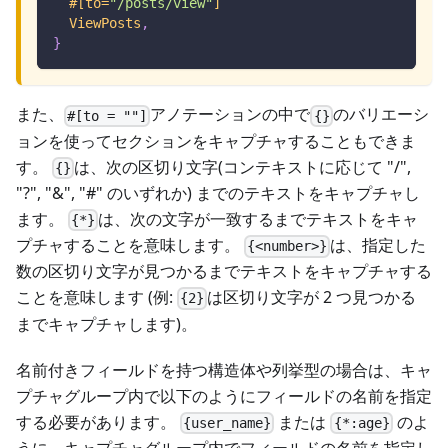
#[to=
"/posts/view"
]
ViewPosts
,
}
また、
アノテーションの中で
のバリエーシ
#[to = ""]
{}
ョンを使ってセクションをキャプチャすることもできま
す。
は、次の区切り文字(コンテキストに応じて "/",
{}
"?", "&", "#" のいずれか) までのテキストをキャプチャし
ます。
は、次の文字が一致するまでテキストをキャ
{*}
プチャすることを意味します。
は、指定した
{<number>}
数の区切り文字が見つかるまでテキストをキャプチャする
ことを意味します (例:
は区切り文字が 2 つ見つかる
{2}
までキャプチャします)。
名前付きフィールドを持つ構造体や列挙型の場合は、キャ
プチャグループ内で以下のようにフィールドの名前を指定
する必要があります。
または
のよ
{user_name}
{*:age}
うに、キャプチャグループ内でフィールドの名前を指定し