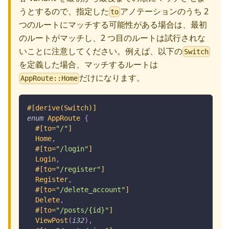
うとするので、指定した
アノテーションのうち 2
to
つのルートにマッチする可能性がある場合は、最初
のルートがマッチし、2 つ目のルートは試行されな
いことに注意してください。例えば、以下の
Switch
を定義した場合、マッチするルートは
だけになります。
AppRoute::Home
#[derive(Switch)]
enum
AppRoute
{
#[to=
"/"
]
Home
,
#[to=
"/login"
]
Login
,
#[to=
"/register"
]
Register
,
#[to=
"/delete_account"
]
Delete
,
#[to=
"/posts/{id}"
]
ViewPost
(
i32
)
,