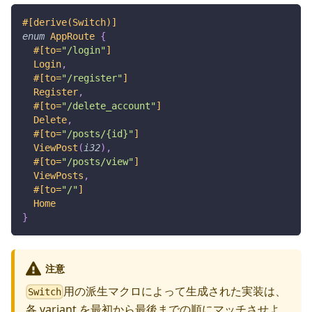
#[derive(Switch)]
enum
AppRoute
{
#[to=
"/login"
]
Login
,
#[to=
"/register"
]
Register
,
#[to=
"/delete_account"
]
Delete
,
#[to=
"/posts/{id}"
]
ViewPost
(
i32
)
,
#[to=
"/posts/view"
]
ViewPosts
,
#[to=
"/"
]
Home
}
注意
用の派生マクロによって生成された実装は、
Switch
各 variant を最初から最後までの順にマッチさせよ