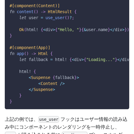
#[component(Content)]
fn
content
(
)
->
HtmlResult
{
let
 user 
=
use_user
(
)
?
;
Ok
(
html!
{
<
div
>
{
"Hello, "
}
{
&
user
.
name
}
<
/
div
>
}
)
}
#[component(App)]
fn
app
(
)
->
Html
{
let
 fallback 
=
html!
{
<
div
>
{
"Loading..."
}
<
/
div
>
}
html!
{
<
Suspense
{
fallback
}
>
<
Content
/
>
<
/
Suspense
>
}
}
上記の例では、
フックはユーザー情報の読み込
use_user
み中にコンポーネントのレンダリングを一時停止し、