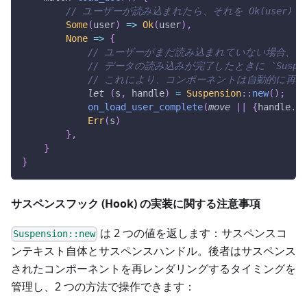
// ユーザーが読み込まれたら、それを Ok(user)
Some
(
user
)
=>
Ok
(
user
)
,
None
=>
{
// ユーザーがまだ読み込まれていない場合、`Sus
// データの読み込みが完了したときに `Suspensi
// これにより、コンポーネントは自動的に再
let
(
s
,
 handle
)
=
Suspension
::
new
(
)
;
on_load_user_complete
(
move
|
|
{
handle
.
re
Err
(
s
)
}
,
}
}
サスペンスフック (Hook) の実装に関する注意事項
は 2 つの値を返します：サスペンスコ
Suspension::new
ンテキスト自体とサスペンスハンドル。後者はサスペンス
されたコンポーネントを再レンダリングするタイミングを
管理し、2 つの方法で操作できます：