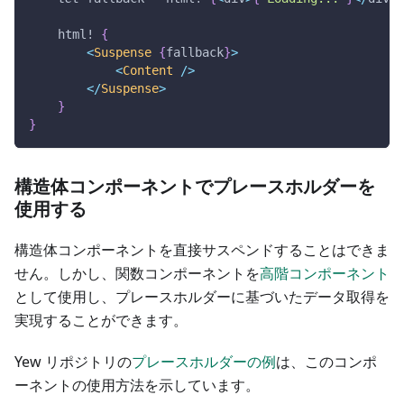
html!
{
<
Suspense
{
fallback
}
>
<
Content
/
>
<
/
Suspense
>
}
}
構造体コンポーネントでプレースホルダーを
使用する
構造体コンポーネントを直接サスペンドすることはできま
せん。しかし、関数コンポーネントを
高階コンポーネント
として使用し、プレースホルダーに基づいたデータ取得を
実現することができます。
Yew リポジトリの
プレースホルダーの例
は、このコンポ
ーネントの使用方法を示しています。