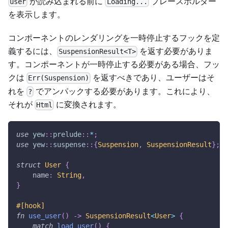
が読み込まれる前に
プレースホルダー
user
Loading...
を表示します。
コンポーネントのレンダリングを一時停止するフックを定
義するには、
を返す必要がありま
SuspensionResult<T>
す。コンポーネントが一時停止する必要がある場合、フッ
クは
を返すべきであり、ユーザーはそ
Err(Suspension)
れを
でアンパックする必要があります。これにより、
?
それが
に変換されます。
Html
use
yew
::
prelude
::
*
;
use
yew
::
suspense
::
{
Suspension
,
SuspensionResult
}
;
struct
User
{
    name
:
String
,
}
#[hook]
fn
use_user
(
)
->
SuspensionResult
<
User
>
{
match
load_user
(
)
{