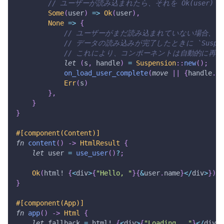
// ユーザーが読み込まれたら、それを Ok(user)
Some
(
user
)
=>
Ok
(
user
)
,
None
=>
{
// ユーザーがまだ読み込まれていない場合、`Sus
// データの読み込みが完了したときに `Suspensi
// これにより、コンポーネントは自動的に再
let
(
s
,
 handle
)
=
Suspension
::
new
(
)
;
on_load_user_complete
(
move
|
|
{
handle
.
re
Err
(
s
)
}
,
}
}
#[component(Content)]
fn
content
(
)
->
HtmlResult
{
let
 user 
=
use_user
(
)
?
;
Ok
(
html!
{
<
div
>
{
"Hello, "
}
{
&
user
.
name
}
<
/
div
>
}
)
}
#[component(App)]
fn
app
(
)
->
Html
{
let
 fallback 
=
html!
{
<
div
>
{
"Loading..."
}
<
/
div
>
}