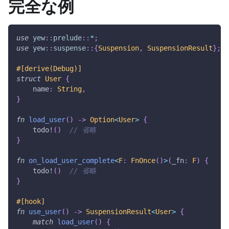
完全な例
use
yew
::
prelude
::
*
;
use
yew
::
suspense
::
{
Suspension
,
SuspensionResult
}
;
#[derive(Debug)]
struct
User
{
    name
:
String
,
}
fn
load_user
(
)
->
Option
<
User
>
{
todo!
(
)
// 省略
}
fn
on_load_user_complete
<
F
:
FnOnce
(
)
>
(
_fn
:
F
)
{
todo!
(
)
// 省略
}
#[hook]
fn
use_user
(
)
->
SuspensionResult
<
User
>
{
match
load_user
(
)
{