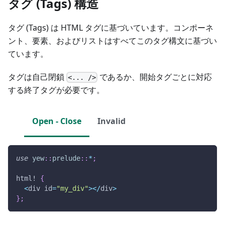
タグ (Tags) 構造
タグ (Tags) は HTML タグに基づいています。コンポーネ
ント、要素、およびリストはすべてこのタグ構文に基づい
ています。
タグは自己閉鎖
であるか、開始タグごとに対応
<... />
する終了タグが必要です。
Open - Close
Invalid
use
yew
::
prelude
::
*
;
html!
{
<
div id
=
"my_div"
>
<
/
div
>
}
;