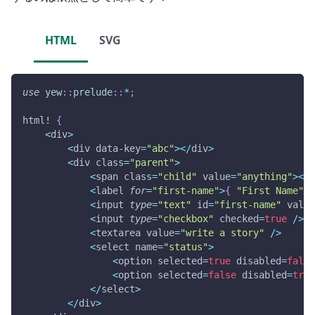
HTML
SVG
use
yew
::
prelude
::
*
;
html!
{
<
div
>
<
div data
-
key
=
"abc"
>
<
/
div
>
<
div class
=
"parent"
>
<
span class
=
"child"
 value
=
"anything"
>
<
/
s
<
label 
for
=
"first-name"
>
{
"First Name"
}
<
input 
type
=
"text"
 id
=
"first-name"
 value
<
input 
type
=
"checkbox"
 checked
=
true
/
>
<
textarea value
=
"write a story"
/
>
<
select name
=
"status"
>
<
option selected
=
true
 disabled
=
false
<
option selected
=
false
 disabled
=
true
<
/
select
>
<
/
div
>