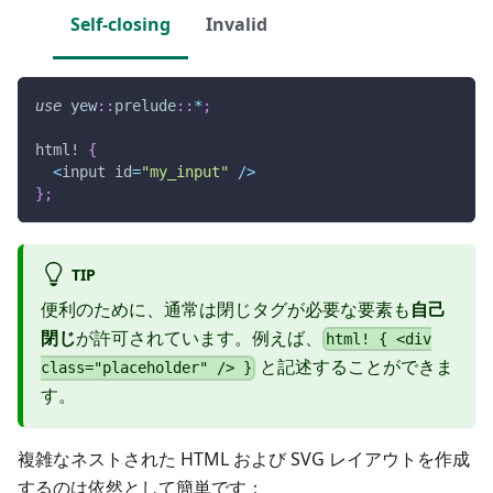
Self-closing
Invalid
use
yew
::
prelude
::
*
;
html!
{
<
input id
=
"my_input"
/
>
}
;
TIP
便利のために、通常は閉じタグが必要な要素も
自己
閉じ
が許可されています。例えば、
html! { <div
と記述することができま
class="placeholder" /> }
す。
複雑なネストされた HTML および SVG レイアウトを作成
するのは依然として簡単です：