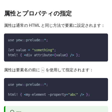
属性とプロパティの指定
属性は通常の HTML と同じ方法で要素に設定されます：
use
yew
::
prelude
::
*
;
let
 value 
=
"something"
;
html!
{
<
div attribute
=
{
value
}
/
>
}
;
属性は要素名の前に
を使用して指定されます：
~
use
yew
::
prelude
::
*
;
html!
{
<
my
-
element ~property
=
"abc"
/
>
}
;