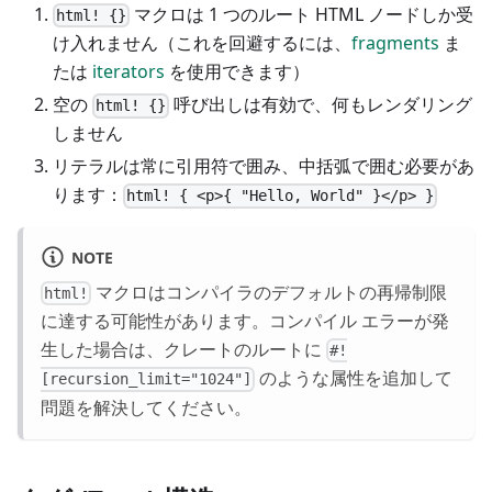
マクロは 1 つのルート HTML ノードしか受
html! {}
け入れません（これを回避するには、
fragments
ま
たは
iterators
を使用できます）
空の
呼び出しは有効で、何もレンダリング
html! {}
しません
リテラルは常に引用符で囲み、中括弧で囲む必要があ
ります：
html! { <p>{ "Hello, World" }</p> }
NOTE
マクロはコンパイラのデフォルトの再帰制限
html!
に達する可能性があります。コンパイル エラーが発
生した場合は、クレートのルートに
#!
のような属性を追加して
[recursion_limit="1024"]
問題を解決してください。