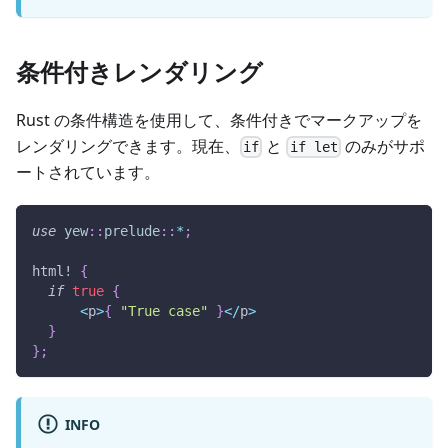
条件付きレンダリング
Rust の条件構造を使用して、条件付きでマークアップを
レンダリングできます。現在、
と
のみがサポ
if
if let
ートされています。
use
yew
::
prelude
::
*
;
html!
{
if
true
{
<
p
>
{
"True case"
}
<
/
p
>
}
}
;
INFO