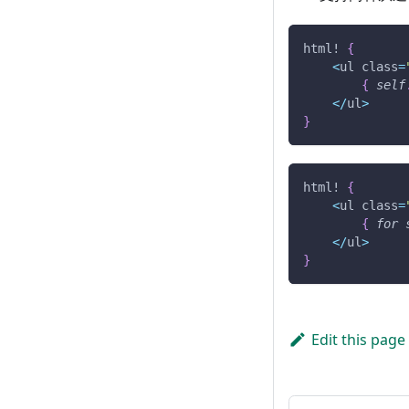
html!
{
<
ul class
=
{
self
<
/
ul
>
}
html!
{
<
ul class
=
{
for
<
/
ul
>
}
Edit this page