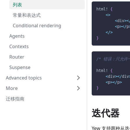
列表
html!
{
常量和表达式
<
>
<
div
>
<
Conditional rendering
<
p
>
<
/
p
<
/
>
Agents
}
Contexts
Router
/* 错误：只允许一
Suspense
html!
{
<
div
>
<
/
div
Advanced topics
<
p
>
<
/
p
>
More
}
迁移指南
迭代器
Yew 支持两种从迭