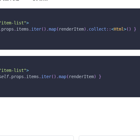
"item-list"
>
.
props
.
items
.
iter
(
)
.
map
(
renderItem
)
.
collect
::
<
Html
>
(
)
}
"item-list"
>
self
.
props
.
items
.
iter
(
)
.
map
(
renderItem
)
}