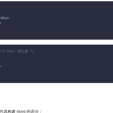
/
div
>
>
个 html 根元素 */
>
代器构建 html 的语法：