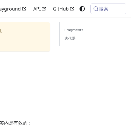
搜索
layground
API
GitHub
Fragments
.
迭代器
签内是有效的：