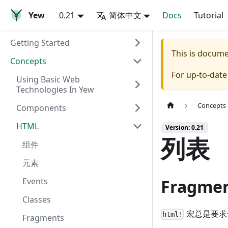
Yew
0.21
简体中文
Docs
Tutorial
Getting Started
This is docum
Concepts
For up-to-dat
Using Basic Web
Technologies In Yew
Concepts
Components
HTML
Version: 0.21
列表
组件
元素
Events
Fragme
Classes
宏总是要求
html!
Fragments