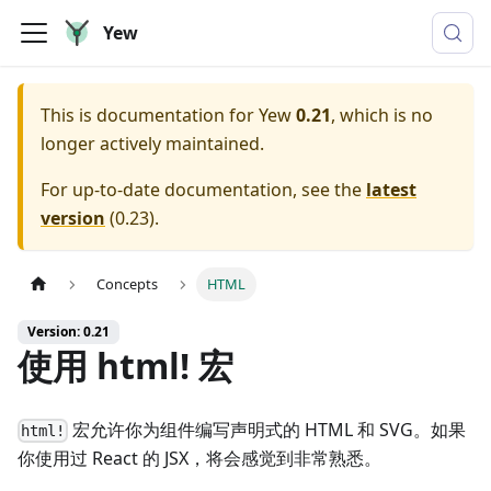
Yew
This is documentation for
Yew
0.21
, which is no
longer actively maintained.
For up-to-date documentation, see the
latest
version
(
0.23
).
Concepts
HTML
Version: 0.21
使用 html! 宏
宏允许你为组件编写声明式的 HTML 和 SVG。如果
html!
你使用过 React 的 JSX，将会感觉到非常熟悉。