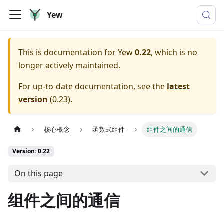
Yew
This is documentation for
Yew
0.22
, which is no
longer actively maintained.
For up-to-date documentation, see the
latest
version
(
0.23
).
核心概念
函数式组件
组件之间的通信
Version: 0.22
On this page
组件之间的通信