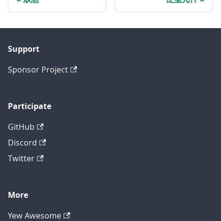
Support
Sponsor Project
Participate
GitHub
Discord
Twitter
More
Yew Awesome