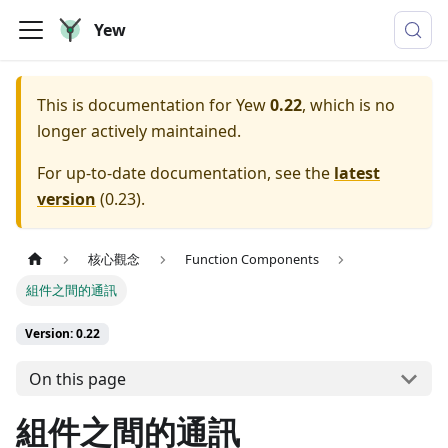
Yew
This is documentation for
Yew
0.22
, which is no
longer actively maintained.
For up-to-date documentation, see the
latest
version
(
0.23
).
核心觀念
Function Components
組件之間的通訊
Version: 0.22
On this page
組件之間的通訊