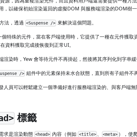
U 資源，因為重複渲染元件，而且資料用戶端還需要提供一種方
用，以確保初始渲染返回的虛擬DOM 與服務端渲染的DOM樹
的方法，透過
來解決這個問題。
<Suspense />
一個特殊的元件，當在客戶端使用時，它提供了一種在元件獲取
並在資料獲取完成後恢復到正常UI。
端渲染時，Yew 會等待元件不再掛起，然後將其序列化到字串
組件中的元素保持未水合狀態，直到所有子組件不
uspense />
發人員可以輕鬆建立一個準備好進行服務端渲染的、與客戶端無
標籤
ad>
見需求是渲染動態
內容（例如
、
），使
<head>
<title>
<meta>