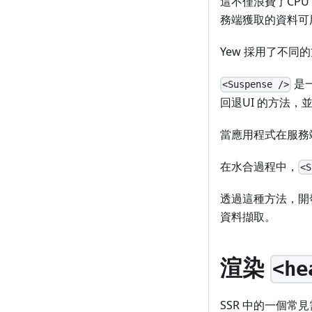
這不僅浪費了CP
務端獲取的資料可
Yew 採用了不同
是
<Suspense />
回退UI 的方法，
當應用程式在服務
在水合過程中，
<S
透過這種方法，開
資料擷取。
渲染
<he
SSR 中的一個常