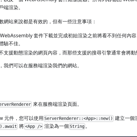
戶端渲染。
數網站來說都是有效的，但有一些注意事項：
WebAssembly 套件下載並完成初始渲染之前將看不到任何
體驗不佳。
不支援動態渲染的網頁內容，而那些支援的搜尋引擎通常會將動
，我們可以在服務端渲染我們的網站。
來在服務端渲染頁面。
erverRenderer
w 元件，您可以使用
建立一個
ServerRenderer::<App>::new()
將
渲染為一個
。
).await
<App />
String