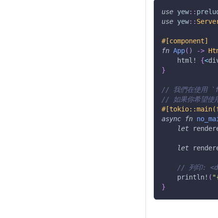
use
yew
::
prelu
use
yew
::
Serve
#[component]
fn
App
(
)
->
Ht
html!
{
<
di
}
// 我們在使用 `f
// 如果你希望使用
#[tokio::main(
async
fn
no_ma
let
 render
let
 render
// 列印: <di
println!
(
"
}