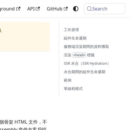
ground
API
GitHub
Search
工作原理
.
組件生命週期
服務端渲染期間的資料獲取
渲染
標籤
<head>
SSR 水合（SSR Hydration）
水合期間的組件生命週期
範例
單線程模式
骨架 HTML 文件，不
sembly 套件在客戶端