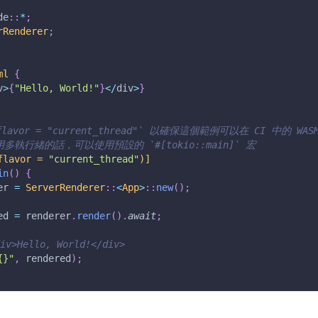
de
::
*
;
rRenderer
;
ml
{
v
>
{
"Hello, World!"
}
<
/
div
>
}
lavor = "current_thread"` 以確保這個範例可以在 CI 中的 WA
多執行緒的話，可以使用預設的 `#[tokio::main]` 宏
flavor = 
"current_thread"
)]
in
(
)
{
er 
=
ServerRenderer
::
<
App
>
::
new
(
)
;
ed 
=
 renderer
.
render
(
)
.
await
;
v>Hello, World!</div>
{}"
,
 rendered
)
;