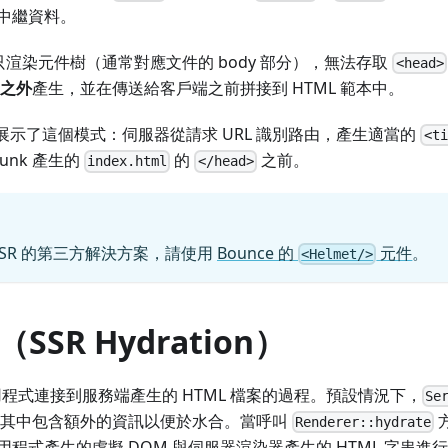
中繼資料。
只渲染元件樹（通常對應文件的 body 部分），無法存取
<head>
 之外
產生，並在傳送給客戶端之前拼接到 HTML 範本中。
展示了這個模式：伺服器從請求 URL 識別路由，產生適當的
<ti
unk 產生的
的
之前。
index.html
</head>
SSR 的第三方解決方案，請使用
Bounce 的
元件
。
<Helmet/>
（SSR Hydration）
應用程式連接到服務端產生的 HTML 檔案的過程。預設情況下，
Se
串，其中包含額外的資訊以便於水合。當呼叫
Renderer::hydrate
程式產生的虛擬 DOM 與伺服器渲染器產生的 HTML 字串進