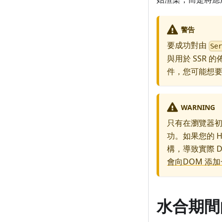
警告
要成功對由
Se
與用於 SSR
件，您可能想
WARNING
只有在瀏覽器初始
功。如果您的 H
構，導致實際 D
會向DOM 添
水合期間