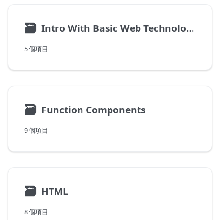
🗃
Intro With Basic Web Technologies
5 個項目
🗃
Function Components
9 個項目
🗃
HTML
8 個項目