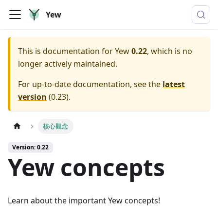
Yew
This is documentation for
Yew
0.22
, which is no
longer actively maintained.
For up-to-date documentation, see the
latest
version
(
0.23
).
核心觀念
Version: 0.22
Yew concepts
Learn about the important Yew concepts!