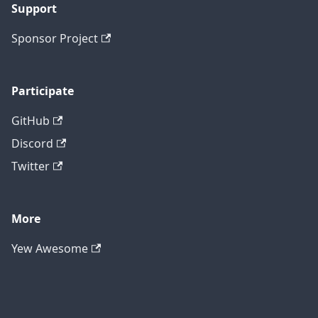
Support
Sponsor Project
Participate
GitHub
Discord
Twitter
More
Yew Awesome