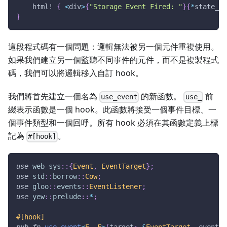
html!
{
<
div
>
{
"Storage Event Fired: "
}
{
*
state_st
}
這段程式碼有一個問題：邏輯無法被另一個元件重複使用。
如果我們建立另一個監聽不同事件的元件，而不是複製程式
碼，我們可以將邏輯移入自訂 hook。
我們將首先建立一個名為
的新函數。
前
use_event
use_
綴表示函數是一個 hook。此函數將接受一個事件目標、一
個事件類型和一個回呼。所有 hook 必須在其函數定義上標
記為
。
#[hook]
use
web_sys
::
{
Event
,
EventTarget
}
;
use
std
::
borrow
::
Cow
;
use
gloo
::
events
::
EventListener
;
use
yew
::
prelude
::
*
;
#[hook]
pub
fn
use_event
<
E
,
F
>
(
target
:
&
EventTarget
,
 event_t