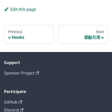
Edit this page
Previous
Next
Hooks
節點引用
Support
Sponsor Project
Participate
GitHub
Discord