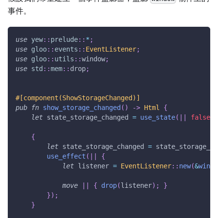
事件。
use
yew
::
prelude
::
*
;
use
gloo
::
events
::
EventListener
;
use
gloo
::
utils
::
window
;
use
std
::
mem
::
drop
;
#[component(ShowStorageChanged)]
pub
fn
show_storage_changed
(
)
->
Html
{
let
 state_storage_changed 
=
use_state
(
|
|
false
)
;
{
let
 state_storage_changed 
=
 state_storage_ch
use_effect
(
|
|
{
let
 listener 
=
EventListener
::
new
(
&
windo
move
|
|
{
drop
(
listener
)
;
}
}
)
;
}