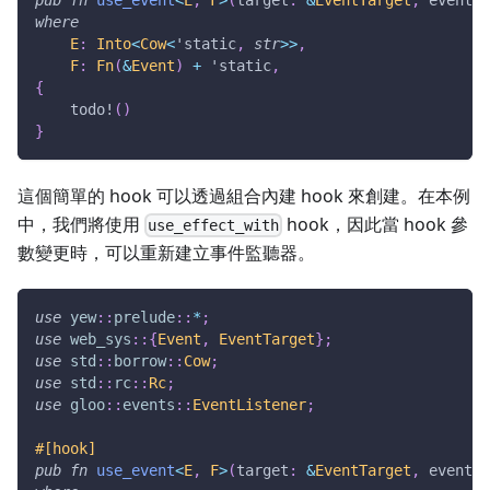
where
E
:
Into
<
Cow
<
'static
,
str
>>
,
F
:
Fn
(
&
Event
)
+
'static
,
{
todo!
(
)
}
這個簡單的 hook 可以透過組合內建 hook 來創建。在本例
中，我們將使用
hook，因此當 hook 參
use_effect_with
數變更時，可以重新建立事件監聽器。
use
yew
::
prelude
::
*
;
use
web_sys
::
{
Event
,
EventTarget
}
;
use
std
::
borrow
::
Cow
;
use
std
::
rc
::
Rc
;
use
gloo
::
events
::
EventListener
;
#[hook]
pub
fn
use_event
<
E
,
F
>
(
target
:
&
EventTarget
,
 event_t