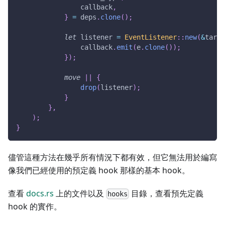
                callback
,
}
=
 deps
.
clone
(
)
;
let
 listener 
=
EventListener
::
new
(
&
targe
                callback
.
emit
(
e
.
clone
(
)
)
;
}
)
;
move
|
|
{
drop
(
listener
)
;
}
}
,
)
;
}
儘管這種方法在幾乎所有情況下都有效，但它無法用於編寫
像我們已經使用的預定義 hook 那樣的基本 hook。
查看
docs.rs
上的文件以及
目錄，查看預先定義
hooks
hook 的實作。