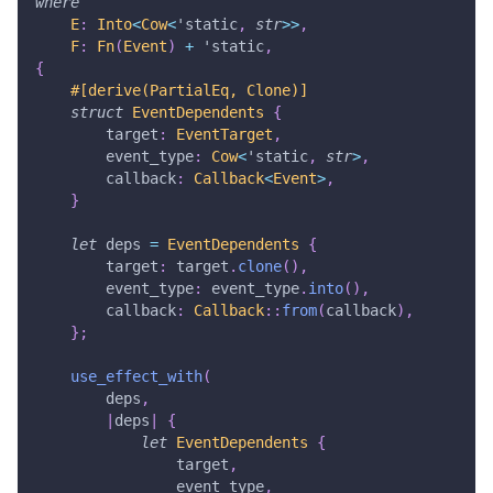
where
E
:
Into
<
Cow
<
'static
,
str
>>
,
F
:
Fn
(
Event
)
+
'static
,
{
#[derive(PartialEq, Clone)]
struct
EventDependents
{
        target
:
EventTarget
,
        event_type
:
Cow
<
'static
,
str
>
,
        callback
:
Callback
<
Event
>
,
}
let
 deps 
=
EventDependents
{
        target
:
 target
.
clone
(
)
,
        event_type
:
 event_type
.
into
(
)
,
        callback
:
Callback
::
from
(
callback
)
,
}
;
use_effect_with
(
        deps
,
|
deps
|
{
let
EventDependents
{
                target
,
                event_type
,