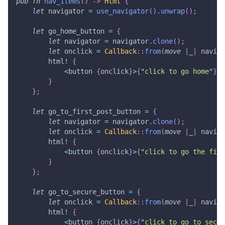
pub
fn
nav_items
(
)
->
Html
{
let
 navigator 
=
use_navigator
(
)
.
unwrap
(
)
;
let
 go_home_button 
=
{
let
 navigator 
=
 navigator
.
clone
(
)
;
let
 onclick 
=
Callback
::
from
(
move
|
_
|
 naviga
html!
{
<
button 
{
onclick
}
>
{
"click to go home"
}
<
/
}
}
;
let
 go_to_first_post_button 
=
{
let
 navigator 
=
 navigator
.
clone
(
)
;
let
 onclick 
=
Callback
::
from
(
move
|
_
|
 naviga
html!
{
<
button 
{
onclick
}
>
{
"click to go the firs
}
}
;
let
 go_to_secure_button 
=
{
let
 onclick 
=
Callback
::
from
(
move
|
_
|
 naviga
html!
{
<
button 
{
onclick
}
>
{
"click to go to secur