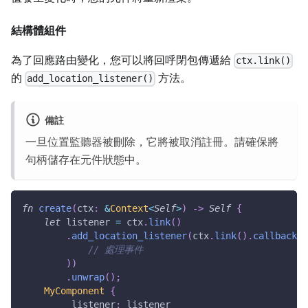
結構體組件
為了回應路由變化，您可以將回呼閉包傳遞給
ctx.link()
的
方法。
add_location_listener()
備註
一旦位置監聽器被刪除，它將被取消註冊。請確保將
句柄儲存在元件狀態中。
fn
create
(
ctx
:
&
Context
<
Self
>
)
->
Self
{
let
 listener 
=
 ctx
.
link
(
)
.
add_location_listener
(
ctx
.
link
(
)
.
callback
(
// 處理事件
)
)
.
unwrap
(
)
;
MyComponent
{
        _listener
:
 listener