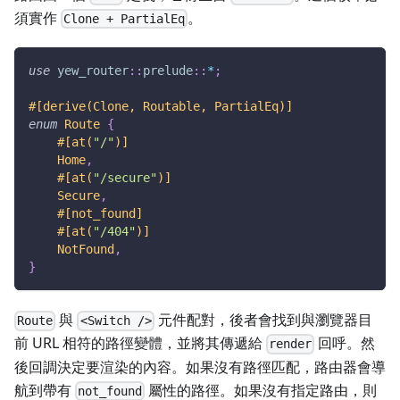
須實作
。
Clone + PartialEq
use
yew_router
::
prelude
::
*
;
#[derive(Clone, Routable, PartialEq)]
enum
Route
{
#[at(
"/"
)]
Home
,
#[at(
"/secure"
)]
Secure
,
#[not_found]
#[at(
"/404"
)]
NotFound
,
}
與
元件配對，後者會找到與瀏覽器目
Route
<Switch />
前 URL 相符的路徑變體，並將其傳遞給
回呼。然
render
後回調決定要渲染的內容。如果沒有路徑匹配，路由器會導
航到帶有
屬性的路徑。如果沒有指定路由，則
not_found