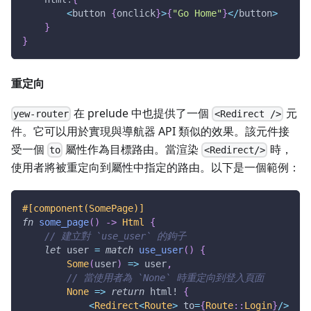
<
button 
{
onclick
}
>
{
"Go Home"
}
<
/
button
>
}
}
重定向
在 prelude 中也提供了一個
元
yew-router
<Redirect />
件。它可以用於實現與導航器 API 類似的效果。該元件接
受一個
屬性作為目標路由。當渲染
時，
to
<Redirect/>
使用者將被重定向到屬性中指定的路由。以下是一個範例：
#[component(SomePage)]
fn
some_page
(
)
->
Html
{
// 建立對 `use_user` 的鉤子
let
 user 
=
match
use_user
(
)
{
Some
(
user
)
=>
 user
,
// 當使用者為 `None` 時重定向到登入頁面
None
=>
return
html!
{
<
Redirect
<
Route
>
 to
=
{
Route
::
Login
}
/
>