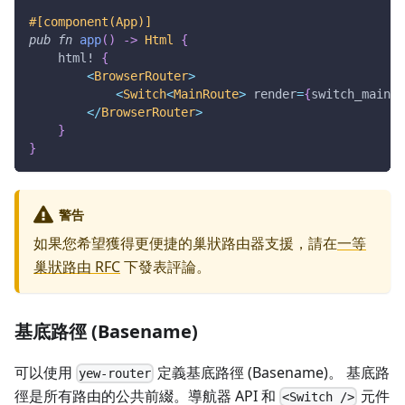
#[component(App)]
pub
fn
app
(
)
->
Html
{
html!
{
<
BrowserRouter
>
<
Switch
<
MainRoute
>
 render
=
{
switch_main
}
<
/
BrowserRouter
>
}
}
警告
如果您希望獲得更便捷的巢狀路由器支援，請在
一等
巢狀路由 RFC
下發表評論。
基底路徑 (Basename)
可以使用
定義基底路徑 (Basename)。 基底路
yew-router
徑是所有路由的公共前綴。導航器 API 和
元件
<Switch />