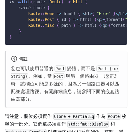
fn
switch
(
route
:
Route
)
->
Html
{
match
 route 
{
Route
::
Home
=>
html!
{
<
h1
>
{
"Home"
}
<
/
h1
>
}
Route
::
Post
{
 id 
}
=>
html!
{
<
p
>
{
format!
(
"Yo
Route
::
Misc
{
 path 
}
=>
html!
{
<
p
>
{
format!
(
"
}
}
備註
您也可以使用普通的
變體，而不是
Post
Post {id:
。例如，當
與另一個路由器一起渲染
String}
Post
時，該欄位可能是多餘的，因為另一個路由器可以匹
配並處理路徑。有關詳細信息，請參閱下面的
嵌套路
由器
部分。
請注意，欄位必須實作
作為
枚
Clone + PartialEq
Route
舉的一部分。它們還必須實作
和
std::fmt::Display
以進行序列化和反序列化。整數、浮
std::str::FromStr