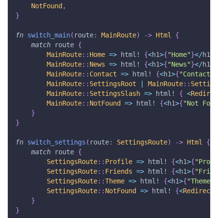
NotFound
,
}
fn
switch_main
(
route
:
MainRoute
)
->
Html
{
match
 route 
{
MainRoute
::
Home
=>
html!
{
<
h1
>
{
"Home"
}
<
/
h1
>
}
MainRoute
::
News
=>
html!
{
<
h1
>
{
"News"
}
<
/
h1
>
}
MainRoute
::
Contact
=>
html!
{
<
h1
>
{
"Contact"
}
MainRoute
::
SettingsRoot
|
MainRoute
::
Setting
MainRoute
::
SettingsSlash
=>
html!
{
<
Redirec
MainRoute
::
NotFound
=>
html!
{
<
h1
>
{
"Not Foun
}
}
fn
switch_settings
(
route
:
SettingsRoute
)
->
Html
{
match
 route 
{
SettingsRoute
::
Profile
=>
html!
{
<
h1
>
{
"Profi
SettingsRoute
::
Friends
=>
html!
{
<
h1
>
{
"Frien
SettingsRoute
::
Theme
=>
html!
{
<
h1
>
{
"Theme"
}
SettingsRoute
::
NotFound
=>
html!
{
<
Redirect
<
}
}