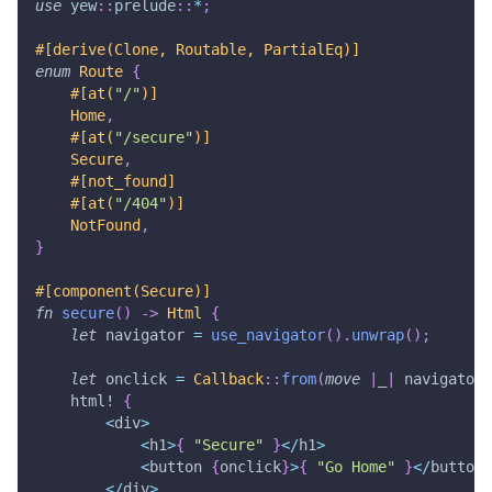
use
yew
::
prelude
::
*
;
#[derive(Clone, Routable, PartialEq)]
enum
Route
{
#[at(
"/"
)]
Home
,
#[at(
"/secure"
)]
Secure
,
#[not_found]
#[at(
"/404"
)]
NotFound
,
}
#[component(Secure)]
fn
secure
(
)
->
Html
{
let
 navigator 
=
use_navigator
(
)
.
unwrap
(
)
;
let
 onclick 
=
Callback
::
from
(
move
|
_
|
 navigator
.
html!
{
<
div
>
<
h1
>
{
"Secure"
}
<
/
h1
>
<
button 
{
onclick
}
>
{
"Go Home"
}
<
/
button
>
<
/
div
>