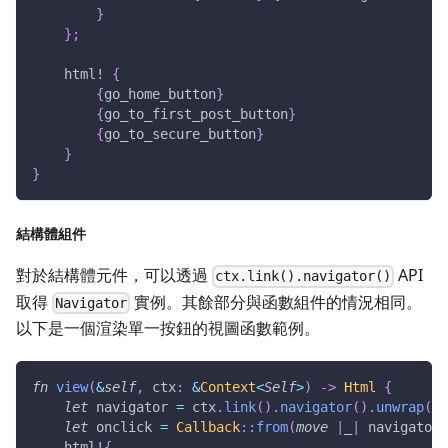
}
}
;
html!
{
{
go_home_button
}
{
go_to_first_post_button
}
{
go_to_secure_button
}
}
}
結構體組件
對於結構體元件，可以透過
API
ctx.link().navigator()
取得
實例。其餘部分與函數組件的情況相同。
Navigator
以下是一個渲染單一按鈕的視圖函數範例。
fn
view
(
&
self
,
 ctx
:
&
Context
<
Self
>
)
->
Html
{
let
 navigator 
=
 ctx
.
link
(
)
.
navigator
(
)
.
unwrap
(
)
;
let
 onclick 
=
Callback
::
from
(
move
|
_
|
 navigator
.
html!
{