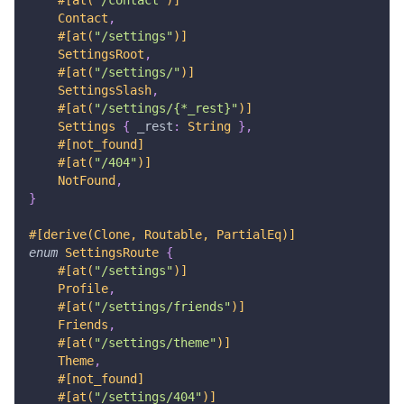
Contact
,
#[at(
"/settings"
)]
SettingsRoot
,
#[at(
"/settings/"
)]
SettingsSlash
,
#[at(
"/settings/{*_rest}"
)]
Settings
{
 _rest
:
String
}
,
#[not_found]
#[at(
"/404"
)]
NotFound
,
}
#[derive(Clone, Routable, PartialEq)]
enum
SettingsRoute
{
#[at(
"/settings"
)]
Profile
,
#[at(
"/settings/friends"
)]
Friends
,
#[at(
"/settings/theme"
)]
Theme
,
#[not_found]
#[at(
"/settings/404"
)]