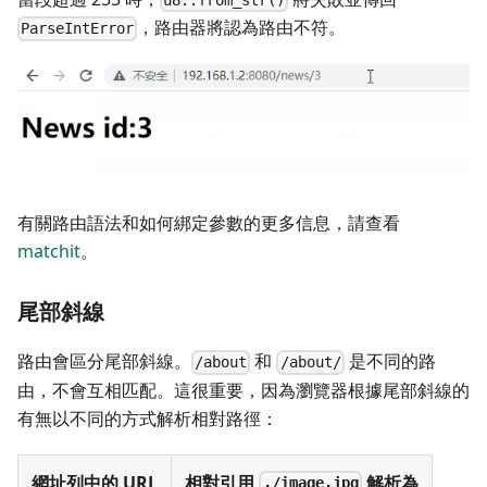
u8::from_str()
，路由器將認為路由不符。
ParseIntError
有關路由語法和如何綁定參數的更多信息，請查看
matchit
。
尾部斜線
路由會區分尾部斜線。
和
是不同的路
/about
/about/
由，不會互相匹配。這很重要，因為瀏覽器根據尾部斜線的
有無以不同的方式解析相對路徑：
網址列中的 URL
相對引用
解析為
./image.jpg