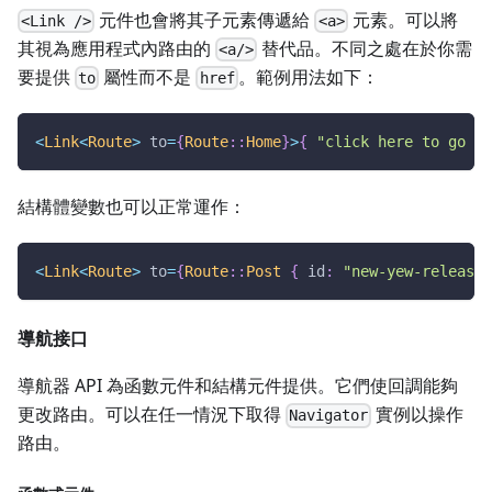
元件也會將其子元素傳遞給
元素。可以將
<Link />
<a>
其視為應用程式內路由的
替代品。不同之處在於你需
<a/>
要提供
屬性而不是
。範例用法如下：
to
href
<
Link
<
Route
>
 to
=
{
Route
::
Home
}
>
{
"click here to go ho
結構體變數也可以正常運作：
<
Link
<
Route
>
 to
=
{
Route
::
Post
{
 id
:
"new-yew-release"
導航接口
導航器 API 為函數元件和結構元件提供。它們使回調能夠
更改路由。可以在任一情況下取得
實例以操作
Navigator
路由。