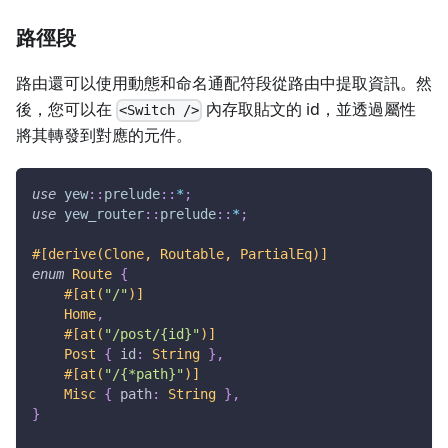
路徑段
路由還可以使用動態和命名通配符段從路由中提取資訊。然
後，您可以在
內存取貼文的 id，並透過屬性
<Switch />
將其轉發到對應的元件。
use
yew
::
prelude
::
*
;
use
yew_router
::
prelude
::
*
;
#[derive(Clone, Routable, PartialEq)]
enum
Route
{
#[at(
"/"
)]
Home
,
#[at(
"/post/{id}"
)]
Post
{
 id
:
String
}
,
#[at(
"/{*path}"
)]
Misc
{
 path
:
String
}
,
}