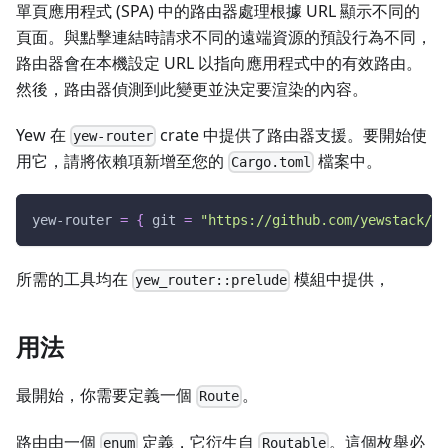
單頁應用程式 (SPA) 中的路由器處理根據 URL 顯示不同的
頁面。與點擊連結時請求不同的遠端資源的預設行為不同，
路由器會在本機設定 URL 以指向應用程式中的有效路由。
然後，路由器偵測到此變更並決定要渲染的內容。
Yew 在
crate 中提供了路由器支援。要開始使
yew-router
用它，請將依賴項新增至您的
檔案中。
Cargo.toml
yew-router
=
{
git
=
"https://github.com/yewstack/ye
所需的工具均在
模組中提供，
yew_router::prelude
用法
最開始，你需要定義一個
。
Route
路由由一個
定義，它衍生自
。這個枚舉必
enum
Routable