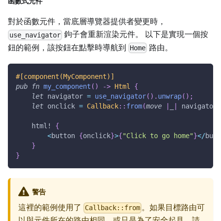
函數式元件
對於函數元件，當底層導覽器提供者變更時，
鉤子會重新渲染元件。 以下是實現一個按
use_navigator
鈕的範例，該按鈕在點擊時導航到
路由。
Home
#[component(MyComponent)]
pub
fn
my_component
(
)
->
Html
{
let
 navigator 
=
use_navigator
(
)
.
unwrap
(
)
;
let
 onclick 
=
Callback
::
from
(
move
|
_
|
 navigator
.
html!
{
<
button 
{
onclick
}
>
{
"Click to go home"
}
<
/
butt
}
}
警告
這裡的範例使用了
。如果目標路由可
Callback::from
以與元件所在的路由相同，或只是為了安全起見，請