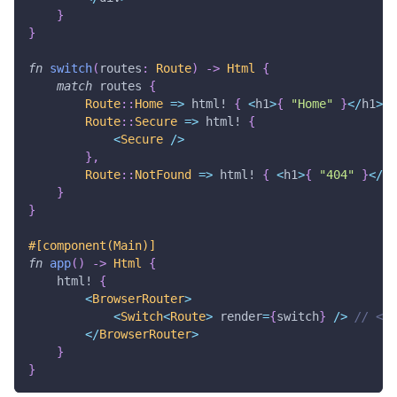
}
}
fn
switch
(
routes
:
Route
)
->
Html
{
match
 routes 
{
Route
::
Home
=>
html!
{
<
h1
>
{
"Home"
}
<
/
h1
>
}
Route
::
Secure
=>
html!
{
<
Secure
/
>
}
,
Route
::
NotFound
=>
html!
{
<
h1
>
{
"404"
}
<
/
h1
}
}
#[component(Main)]
fn
app
(
)
->
Html
{
html!
{
<
BrowserRouter
>
<
Switch
<
Route
>
 render
=
{
switch
}
/
>
// <- 
<
/
BrowserRouter
>
}
}