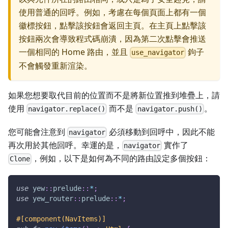
使用普通的回呼。例如，考慮在每個頁面上都有一個
徽標按鈕，點擊該按鈕會返回主頁。在主頁上點擊該
按鈕兩次會導致程式碼崩潰，因為第二次點擊會推送
一個相同的 Home 路由，並且
鉤子
use_navigator
不會觸發重新渲染。
如果您想要取代目前的位置而不是將新位置推到堆疊上，請
使用
而不是
。
navigator.replace()
navigator.push()
您可能會注意到
必須移動到回呼中，因此不能
navigator
再次用於其他回呼。幸運的是，
實作了
navigator
，例如，以下是如何為不同的路由設定多個按鈕：
Clone
use
yew
::
prelude
::
*
;
use
yew_router
::
prelude
::
*
;
#[component(NavItems)]