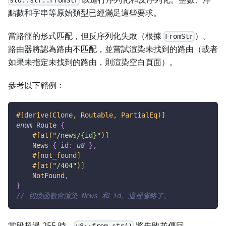
點數和字串等原始類型已經滿足這些要求。
當路徑的形式匹配，但反序列化失敗（根據
）。
FromStr
路由器將認為路由不匹配，並嘗試渲染未找到的路由（或者
如果未指定未找到的路由，則渲染空白頁面）。
參考以下範例：
#[derive(Clone, Routable, PartialEq)]
enum
Route
{
#[at(
"/news/{id}"
)]
News
{
 id
:
u8
}
,
#[not_found]
#[at(
"/404"
)]
NotFound
,
}
// 切換函數會渲染 News 和 id。這裡省略了。
當段超過 255 時，
將失敗並傳回