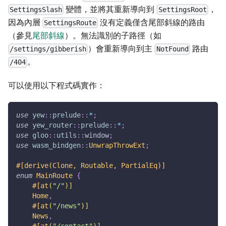
變體，並將其重新導向到
，
SettingsSlash
SettingsRoot
因為內層
沒有定義僅含尾部斜線的路由
SettingsRoute
（參見
尾部斜線
）。無法識別的子路徑（如
）會重新導向到主
路由
/settings/gibberish
NotFound
。
/404
可以使用以下程式碼實作：
use
yew
::
prelude
::
*
;
use
yew_router
::
prelude
::
*
;
use
gloo
::
utils
::
window
;
use
wasm_bindgen
::
UnwrapThrowExt
;
#[derive(Clone, Routable, PartialEq)]
enum
MainRoute
{
#[at(
"/"
)]
Home
,
#[at(
"/news"
)]
News
,
#[at(
"/contact"
)]