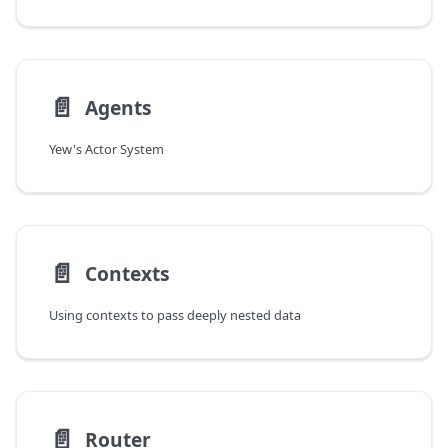
📄️
Agents
Yew's Actor System
📄️
Contexts
Using contexts to pass deeply nested data
📄️
Router