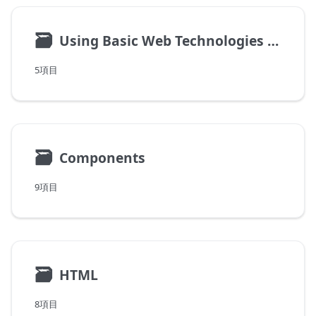
🗃
Using Basic Web Technologies In Yew
5項目
🗃
Components
9項目
🗃
HTML
8項目