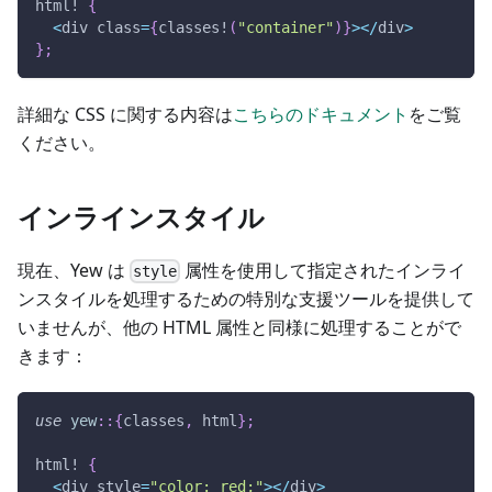
html!
{
<
div class
=
{
classes!
(
"container"
)
}
>
<
/
div
>
}
;
詳細な CSS に関する内容は
こちらのドキュメント
をご覧
ください。
インラインスタイル
現在、Yew は
属性を使用して指定されたインライ
style
ンスタイルを処理するための特別な支援ツールを提供して
いませんが、他の HTML 属性と同様に処理することがで
きます：
use
yew
::
{
classes
,
 html
}
;
html!
{
<
div style
=
"color: red;"
>
<
/
div
>