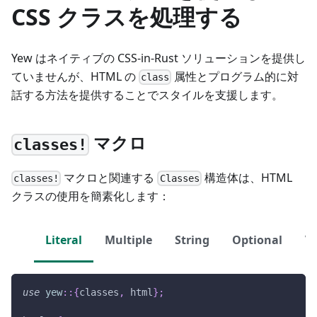
CSS クラスを処理する
Yew はネイティブの CSS-in-Rust ソリューションを提供し
ていませんが、HTML の
属性とプログラム的に対
class
話する方法を提供することでスタイルを支援します。
マクロ
classes!
マクロと関連する
構造体は、HTML
classes!
Classes
クラスの使用を簡素化します：
Literal
Multiple
String
Optional
Ve
use
yew
::
{
classes
,
 html
}
;