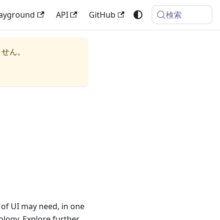
検索
layground
API
GitHub
ません。
 of UI may need, in one
nology. Explore further