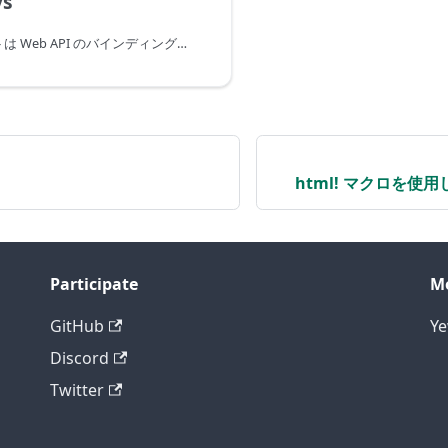
ys
web-sys クレートは Web API のバインディングを提供します。
html! マクロを使
Participate
M
GitHub
Y
Discord
Twitter