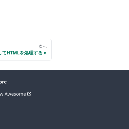
次へ
用してHTMLを処理する
ore
ew Awesome