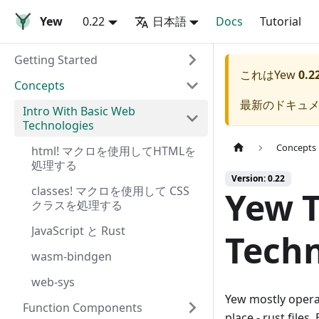
Yew
0.22
日本語
Docs
Tutorial
Getting Started
これは
Yew
0.2
Concepts
最新のドキュ
Intro With Basic Web
Technologies
Concepts
html! マクロを使用してHTMLを
処理する
Version: 0.22
classes! マクロを使用して CSS
Yew T
クラスを処理する
JavaScript と Rust
Techn
wasm-bindgen
web-sys
Yew mostly operat
Function Components
place - rust files