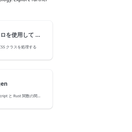
classes! マクロを使用して CSS クラスを処理する
SS クラスを処理する
gen
wasm-bindgen は、JavaScript と Rust 関数の間に呼び出しブリッジを作成するためのライブラリおよびツールです。これは Rust と WebAssembly ワーキンググループ によって Rust で構築されました。