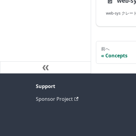
📄️
web-s
前へ
Concepts
Support
Sponsor Project