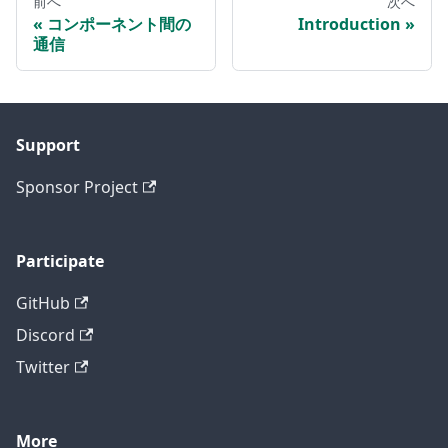
前へ
次へ
コンポーネント間の
Introduction
通信
Support
Sponsor Project
Participate
GitHub
Discord
Twitter
More