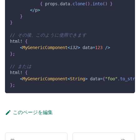
{
 props
.
data
.
clone
(
)
.
into
(
)
}
<
/
p
>
}
}
// その後、このように使用できます
html!
{
<
MyGenericComponent
<
i32
>
 data
=
123
/
>
}
;
// または
html!
{
<
MyGenericComponent
<
String
>
 data
=
{
"foo"
.
to_strin
}
;
このページを編集