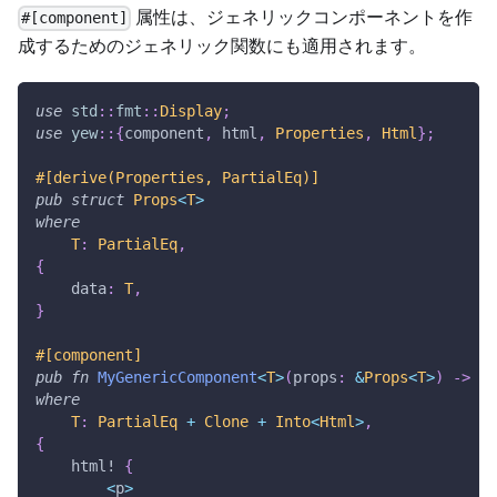
属性は、ジェネリックコンポーネントを作
#[component]
成するためのジェネリック関数にも適用されます。
use
std
::
fmt
::
Display
;
use
yew
::
{
component
,
 html
,
Properties
,
Html
}
;
#[derive(Properties, PartialEq)]
pub
struct
Props
<
T
>
where
T
:
PartialEq
,
{
    data
:
T
,
}
#[component]
pub
fn
MyGenericComponent
<
T
>
(
props
:
&
Props
<
T
>
)
->
Ht
where
T
:
PartialEq
+
Clone
+
Into
<
Html
>
,
{
html!
{
<
p
>