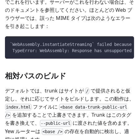
でこれを行います。サーバーがこれを行わない場合は、そ
のドキュメントを参照してください。ほとんどの Web ブ
ラウザーでは、誤った MIME タイプは次のようなエラー
を引き起こします：
`WebAssembly.instantiateStreaming` failed because yo
 TypeError: WebAssembly: Response has unsupported MI
相対パスのビルド
デフォルトでは、trunk はサイトが
で提供されると仮
/
定し、それに応じてサイトをビルドします。この動作は、
ファイルに
index.html
<base data-trunk-public-url
を追加することで上書きできます。Trunk はこのタグ
/>
を書き換えて、
に渡された値を含めます。
--public-url
Yew ルーターは
の存在を自動的に検出し、適
<base />