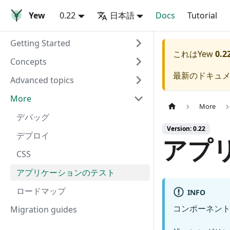
Yew
0.22
日本語
Docs
Tutorial
Getting Started
これは
Yew
0.2
Concepts
最新のドキュ
Advanced topics
More
More
デバッグ
Version: 0.22
デプロイ
アプ
CSS
アプリケーションのテスト
ロードマップ
INFO
コンポーネン
Migration guides