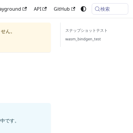
検索
layground
API
GitHub
スナップショットテスト
ません。
wasm_bindgen_test
ト
行中です。