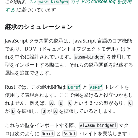
この例は、
1.2
ガイドの console.log を使用
wasm-bindgen
する
に基づいています。
継承のシミュレーション
JavaScript クラス間の継承は、JavaScript 言語のコア機能
であり、DOM（ドキュメントオブジェクトモデル）はそ
れを中心に設計されています。
を使用して
wasm-bindgen
型をインポートする際にも、それらの継承関係を記述する
属性を追加できます。
Rust では、この継承関係は
と
トレイトを
Deref
AsRef
使用して表現されます。ここで例を挙げると役立つかもし
れません。例えば、
、
、
という 3 つの型があり、
A
B
C
C
が
を拡張し、
が
を拡張しているとします。
B
B
A
これらの型をインポートする際、
マク
#[wasm-bindgen]
ロは次のように
と
トレイトを実装します：
Deref
AsRef