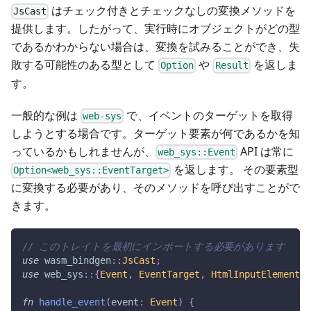
はチェック付きとチェックなしの変換メソッドを
JsCast
提供します。したがって、実行時にオブジェクトがどの型
であるかわからない場合は、変換を試みることができ、失
敗する可能性のある型として
や
を返しま
Option
Result
す。
一般的な例は
で、イベントのターゲットを取得
web-sys
しようとする場合です。ターゲット要素が何であるかを知
っているかもしれませんが、
API は常に
web_sys::Event
を返します。 その要素型
Option<web_sys::EventTarget>
に変換する必要があり、そのメソッドを呼び出すことがで
きます。
// このトレイトを最初にインポートする必要があります
use
wasm_bindgen
::
JsCast
;
use
web_sys
::
{
Event
,
EventTarget
,
HtmlInputElement
,
fn
handle_event
(
event
:
Event
)
{