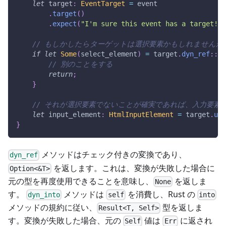
let
 target
:
EventTarget
=
 event
.
target
(
)
.
expect
(
"I'm sure this event has a target!"
)
// もしかしたらターゲットは選択要素かもしれませんか
if
let
Some
(
select_element
)
=
 target
.
dyn_ref
::
<
H
// 別のことをする
return
;
}
// それが選択要素でないことが確実であれば、入力要素
let
 input_element
:
HtmlInputElement
=
 target
.
unc
}
メソッドはチェック付きの変換であり、
dyn_ref
を返します。これは、変換が失敗した場合に
Option<&T>
元の型を再度使用できることを意味し、
を返しま
None
す。
メソッドは
を消費し、Rust の
dyn_into
self
into
メソッドの規約に従い、
型を返しま
Result<T, Self>
す。変換が失敗した場合、元の
値は
に返され
Self
Err