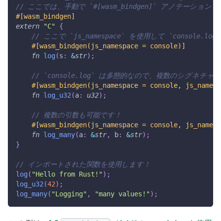
// ここでは、手動で `#[wasm_bindgen]` アノ
#[wasm_bindgen]
extern
"C"
{
// ここで `js_namespace` を使用して `console
#[wasm_bindgen(js_namespace = console)]
fn
log
(
s
:
&
str
)
;
// `console.log` は多態的なので、複数のシグネ
#[wasm_bindgen(js_namespace = console, js_name =
fn
log_u32
(
a
:
u32
)
;
// 複数の引数も可能です！
#[wasm_bindgen(js_namespace = console, js_name =
fn
log_many
(
a
:
&
str
,
 b
:
&
str
)
;
}
// インポートされた関数を使用します！
log
(
"Hello from Rust!"
)
;
log_u32
(
42
)
;
log_many
(
"Logging"
,
"many values!"
)
;