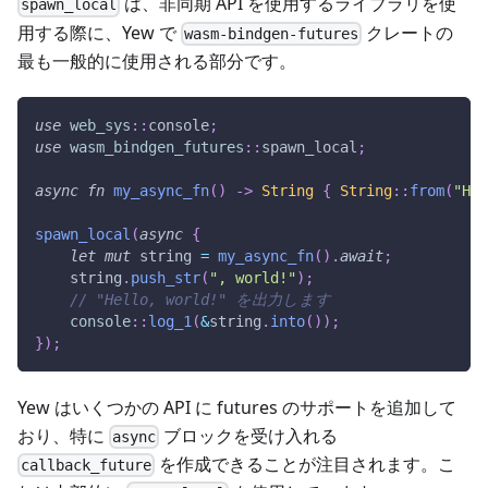
は、非同期 API を使用するライブラリを使
spawn_local
用する際に、Yew で
クレートの
wasm-bindgen-futures
最も一般的に使用される部分です。
use
web_sys
::
console
;
use
wasm_bindgen_futures
::
spawn_local
;
async
fn
my_async_fn
(
)
->
String
{
String
::
from
(
"Hel
spawn_local
(
async
{
let
mut
 string 
=
my_async_fn
(
)
.
await
;
    string
.
push_str
(
", world!"
)
;
// "Hello, world!" を出力します
console
::
log_1
(
&
string
.
into
(
)
)
;
}
)
;
Yew はいくつかの API に futures のサポートを追加して
おり、特に
ブロックを受け入れる
async
を作成できることが注目されます。こ
callback_future