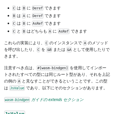
は
に
できます
C
B
Deref
は
に
できます
B
A
Deref
は
に
できます
C
B
AsRef
と
はどちらも
に
できます
C
B
A
AsRef
これらの実装により、
のインスタンスで
のメソッド
C
A
を呼び出したり、
を
または
として使用したりで
C
&B
&A
きます。
注意すべき点は、
を使用してインポー
#[wasm-bindgen]
トされたすべての型には同じルート型があり、それを上記
の例の
と見なすことができるということです。この型
A
は
であり、以下にそのセクションがあります。
JsValue
ガイドの extends セクション
wasm-bindgen