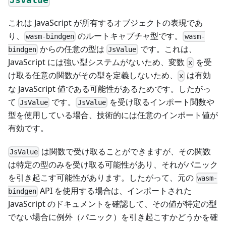
JsValue
これは JavaScript が所有するオブジェクトの表現であ
り、
のルートキャプチャ型です。
wasm-bindgen
wasm-
からの任意の型は
です。これは、
bindgen
JsValue
JavaScript には強い型システムがないため、変数
を受
x
け取る任意の関数がその型を定義しないため、
は有効
x
な JavaScript 値である可能性があるためです。したがっ
て
です。
を受け取るインポート関数や
JsValue
JsValue
型を使用している場合、技術的には任意のインポート値が
有効です。
は関数で受け取ることができますが、その関数
JsValue
は特定の型のみを受け取る可能性があり、それがパニック
を引き起こす可能性があります。したがって、元の
wasm-
API を使用する場合は、インポートされた
bindgen
JavaScript のドキュメントを確認して、その値が特定の型
でない場合に例外（パニック）を引き起こすかどうかを確