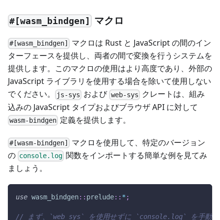
マクロ
#[wasm_bindgen]
マクロは Rust と JavaScript の間のイン
#[wasm_bindgen]
ターフェースを提供し、両者の間で変換を行うシステムを
提供します。このマクロの使用はより高度であり、外部の
JavaScript ライブラリを使用する場合を除いて使用しない
でください。
および
クレートは、組み
js-sys
web-sys
込みの JavaScript タイプおよびブラウザ API に対して
定義を提供します。
wasm-bindgen
マクロを使用して、特定のバージョン
#[wasm-bindgen]
の
関数をインポートする簡単な例を見てみ
console.log
ましょう。
use
wasm_bindgen
::
prelude
::
*
;
// まず、`web_sys` を使用せずに `console.log` 