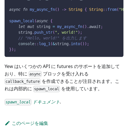
async
fn
my_async_fn
(
)
->
String
{
String
::
from
(
"Hel
spawn_local
(
async
{
let
mut
 string 
=
my_async_fn
(
)
.
await
;
    string
.
push_str
(
", world!"
)
;
// "Hello, world!" を出力します
console
::
log_1
(
&
string
.
into
(
)
)
;
}
)
;
Yew はいくつかの API に futures のサポートを追加して
おり、特に
ブロックを受け入れる
async
を作成できることが注目されます。こ
callback_future
れは内部的に
を使用しています。
spawn_local
ドキュメント
.
spawn_local
このページを編集