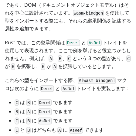
であり、DOM（ドキュメントオブジェクトモデル）はそ
れを中心に設計されています。
を使用して
wasm-bindgen
型をインポートする際にも、それらの継承関係を記述する
属性を追加できます。
Rust では、この継承関係は
と
トレイトを
Deref
AsRef
使用して表現されます。ここで例を挙げると役立つかもし
れません。例えば、
、
、
という 3 つの型があり、
A
B
C
C
が
を拡張し、
が
を拡張しているとします。
B
B
A
これらの型をインポートする際、
マク
#[wasm-bindgen]
ロは次のように
と
トレイトを実装します：
Deref
AsRef
は
に
できます
C
B
Deref
は
に
できます
B
A
Deref
は
に
できます
C
B
AsRef
と
はどちらも
に
できます
C
B
A
AsRef