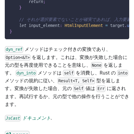
return
;
}
// それが選択要素でないことが確実であれば、入力要素
let
 input_element
:
HtmlInputElement
=
 target
.
unc
}
メソッドはチェック付きの変換であり、
dyn_ref
を返します。これは、変換が失敗した場合に
Option<&T>
元の型を再度使用できることを意味し、
を返しま
None
す。
メソッドは
を消費し、Rust の
dyn_into
self
into
メソッドの規約に従い、
型を返しま
Result<T, Self>
す。変換が失敗した場合、元の
値は
に返され
Self
Err
ます。再試行するか、元の型で他の操作を行うことができ
ます。
ドキュメント
.
JsCast