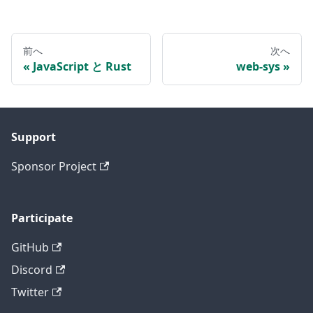
前へ
次へ
JavaScript と Rust
web-sys
Support
Sponsor Project
Participate
GitHub
Discord
Twitter