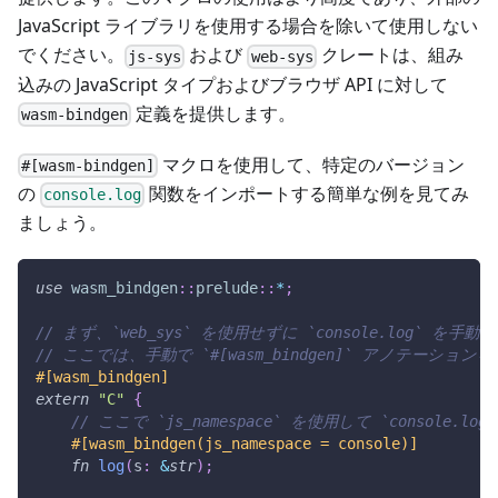
JavaScript ライブラリを使用する場合を除いて使用しない
でください。
および
クレートは、組み
js-sys
web-sys
込みの JavaScript タイプおよびブラウザ API に対して
定義を提供します。
wasm-bindgen
マクロを使用して、特定のバージョン
#[wasm-bindgen]
の
関数をインポートする簡単な例を見てみ
console.log
ましょう。
use
wasm_bindgen
::
prelude
::
*
;
// まず、`web_sys` を使用せずに `console.log` 
// ここでは、手動で `#[wasm_bindgen]` アノ
#[wasm_bindgen]
extern
"C"
{
// ここで `js_namespace` を使用して `console
#[wasm_bindgen(js_namespace = console)]
fn
log
(
s
:
&
str
)
;