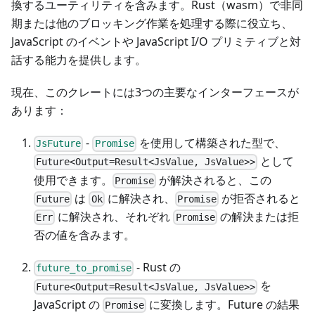
換するユーティリティを含みます。Rust（wasm）で非同
期または他のブロッキング作業を処理する際に役立ち、
JavaScript のイベントや JavaScript I/O プリミティブと対
話する能力を提供します。
現在、このクレートには3つの主要なインターフェースが
あります：
-
を使用して構築された型で、
JsFuture
Promise
として
Future<Output=Result<JsValue, JsValue>>
使用できます。
が解決されると、この
Promise
は
に解決され、
が拒否されると
Future
Ok
Promise
に解決され、それぞれ
の解決または拒
Err
Promise
否の値を含みます。
- Rust の
future_to_promise
を
Future<Output=Result<JsValue, JsValue>>
JavaScript の
に変換します。Future の結果
Promise