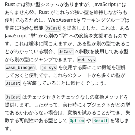
Rust には強い型システムがありますが、JavaScript には
ありません😞。Rust がこれらの強い型を維持しながらも
便利であるために、WebAssembly ワーキンググループは
非常に巧妙な機能
を提案しました。これは、ある
JsCast
JavaScript "型" から別の "型" への変換を支援するもので
す。これは曖昧に聞こえますが、ある型が別の型であるこ
とがわかっている場合、
の関数を使用してある型
JsCast
から別の型にジャンプできます。
、
web-sys
、
を使用する際にこの機能を理解
wasm_bindgen
js-sys
しておくと便利です。これらのクレートから多くの型が
を実装していることに気付くでしょう。
JsCast
はチェック付きとチェックなしの変換メソッドを
JsCast
提供します。したがって、実行時にオブジェクトがどの型
であるかわからない場合は、変換を試みることができ、失
敗する可能性のある型として
や
を返しま
Option
Result
す。