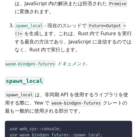
は、JavaScript 内の解決または拒否された
Promise
に変換されます。
- 現在のスレッドで
spawn_local
Future<Output =
を生成します。これは、Rust 内で Future を実行
()>
する最良の方法であり、JavaScript に送信するのでは
なく、Rust 内で実行します。
ドキュメント
.
wasm-bindgen-futures
spawn_local
は、非同期 API を使用するライブラリを使
spawn_local
用する際に、Yew で
クレートの
wasm-bindgen-futures
最も一般的に使用される部分です。
use
web_sys
::
console
;
use
wasm_bindgen_futures
::
spawn_local
;