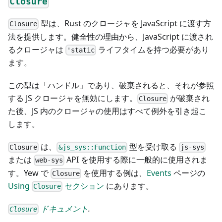
Closure
型は、Rust のクロージャを JavaScript に渡す方
Closure
法を提供します。健全性の理由から、JavaScript に渡され
るクロージャは
ライフタイムを持つ必要があり
'static
ます。
この型は「ハンドル」であり、破棄されると、それが参照
する JS クロージャを無効にします。
が破棄され
Closure
た後、JS 内のクロージャの使用はすべて例外を引き起こ
します。
は、
型を受け取る
Closure
&js_sys::Function
js-sys
または
API を使用する際に一般的に使用されま
web-sys
す。Yew で
を使用する例は、
Events
ページの
Closure
Using
セクション
にあります。
Closure
ドキュメント
.
Closure