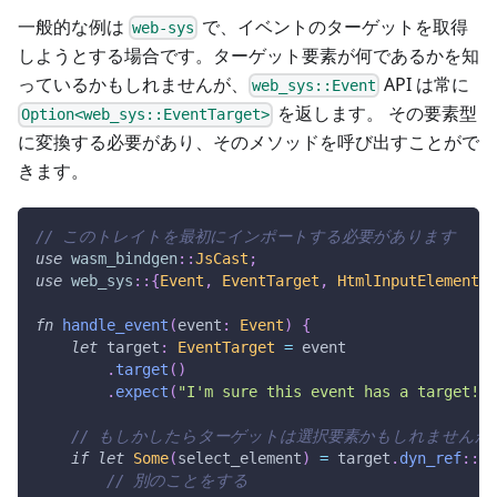
一般的な例は
で、イベントのターゲットを取得
web-sys
しようとする場合です。ターゲット要素が何であるかを知
っているかもしれませんが、
API は常に
web_sys::Event
を返します。 その要素型
Option<web_sys::EventTarget>
に変換する必要があり、そのメソッドを呼び出すことがで
きます。
// このトレイトを最初にインポートする必要があります
use
wasm_bindgen
::
JsCast
;
use
web_sys
::
{
Event
,
EventTarget
,
HtmlInputElement
,
fn
handle_event
(
event
:
Event
)
{
let
 target
:
EventTarget
=
 event
.
target
(
)
.
expect
(
"I'm sure this event has a target!"
)
// もしかしたらターゲットは選択要素かもしれませんか
if
let
Some
(
select_element
)
=
 target
.
dyn_ref
::
<
H
// 別のことをする