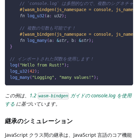
// `console.log` は多態的なので、複数のシグネ
#[wasm_bindgen(js_namespace = console, js_name =
fn
log_u32
(
a
:
u32
)
;
// 複数の引数も可能です！
#[wasm_bindgen(js_namespace = console, js_name =
fn
log_many
(
a
:
&
str
,
 b
:
&
str
)
;
}
// インポートされた関数を使用します！
log
(
"Hello from Rust!"
)
;
log_u32
(
42
)
;
log_many
(
"Logging"
,
"many values!"
)
;
この例は、
1.2
ガイドの console.log を使用
wasm-bindgen
する
に基づいています。
継承のシミュレーション
JavaScript クラス間の継承は、JavaScript 言語のコア機能