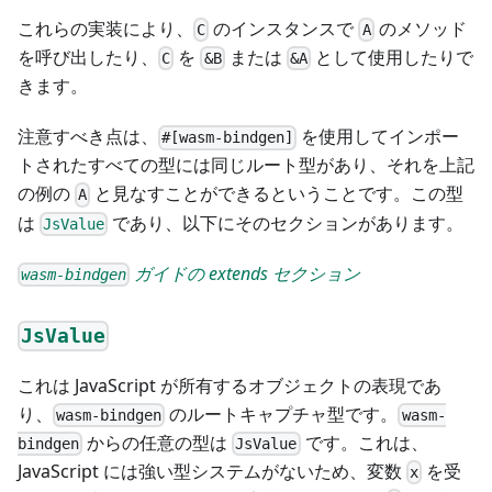
これらの実装により、
のインスタンスで
のメソッド
C
A
を呼び出したり、
を
または
として使用したりで
C
&B
&A
きます。
注意すべき点は、
を使用してインポー
#[wasm-bindgen]
トされたすべての型には同じルート型があり、それを上記
の例の
と見なすことができるということです。この型
A
は
であり、以下にそのセクションがあります。
JsValue
ガイドの extends セクション
wasm-bindgen
JsValue
これは JavaScript が所有するオブジェクトの表現であ
り、
のルートキャプチャ型です。
wasm-bindgen
wasm-
からの任意の型は
です。これは、
bindgen
JsValue
JavaScript には強い型システムがないため、変数
を受
x