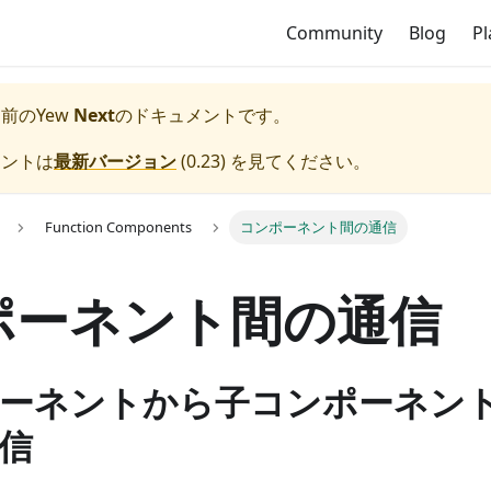
Community
Blog
P
ス前の
Yew
Next
のドキュメントです。
メントは
最新バージョン
(
0.23
) を見てください。
Function Components
コンポーネント間の通信
ポーネント間の通信
ーネントから子コンポーネン
信