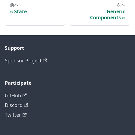
前へ
次へ
State
Generic
Components
Support
Sponsor Project
Participate
GitHub
Discord
Twitter