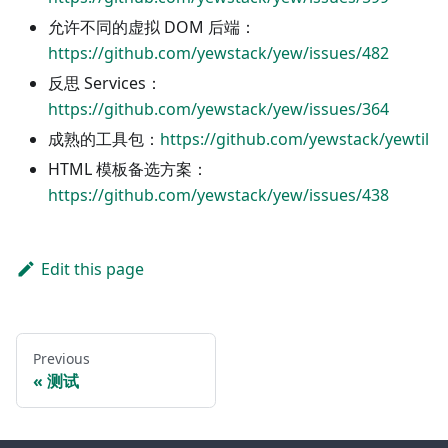
允许不同的虚拟 DOM 后端：
https://github.com/yewstack/yew/issues/482
反思 Services：
https://github.com/yewstack/yew/issues/364
成熟的工具包：
https://github.com/yewstack/yewtil
HTML 模板备选方案：
https://github.com/yewstack/yew/issues/438
Edit this page
Previous
测试