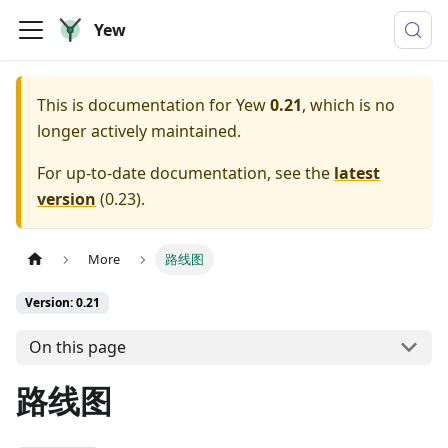
Yew
This is documentation for
Yew
0.21
, which is no
longer actively maintained.
For up-to-date documentation, see the
latest
version
(
0.23
).
More
路线图
Version: 0.21
On this page
路线图