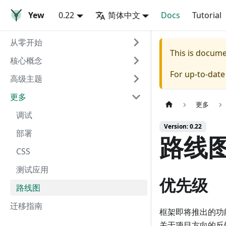
Yew
0.22
简体中文
Docs
Tutorial
从零开始
This is docum
核心概念
For up-to-dat
高级主题
更多
更多
调试
Version: 0.22
部署
路线
CSS
测试应用
优先级
路线图
迁移指南
框架即将推出的功
关于项目方向的反