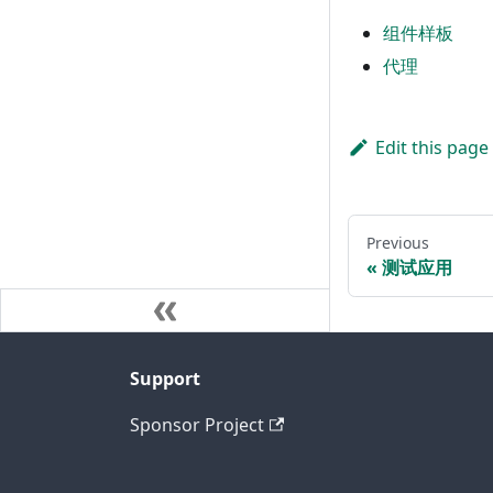
组件样板
代理
Edit this page
Previous
测试应用
Support
Sponsor Project