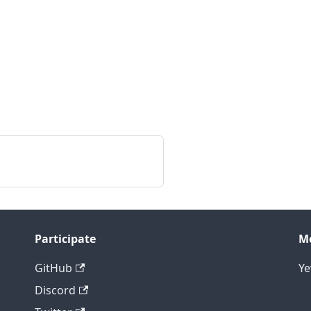
Participate
M
GitHub
Y
Discord