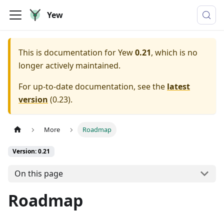
Yew
This is documentation for
Yew
0.21
, which is no
longer actively maintained.
For up-to-date documentation, see the
latest
version
(
0.23
).
More
Roadmap
Version: 0.21
On this page
Roadmap