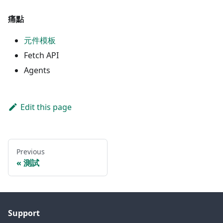
痛點
元件模板
Fetch API
Agents
Edit this page
Previous
測試
Support