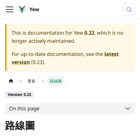
Yew
This is documentation for
Yew
0.22
, which is no
longer actively maintained.
For up-to-date documentation, see the
latest
version
(
0.23
).
更多
路線圖
Version: 0.22
On this page
路線圖