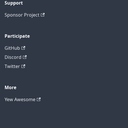
Support
Sponsor Project
Participate
GitHub
Discord
Twitter
More
Yew Awesome