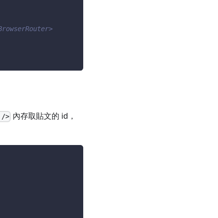
BrowserRouter>
內存取貼文的 id，
 />