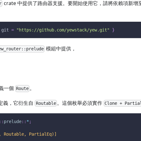
crate 中提供了路由器支援。要開始使用它，請將依賴項新增
r
git
=
"https://github.com/yewstack/yew.git"
}
模組中提供，
ew_router::prelude
義一個
。
Route
定義，它衍生自
。這個枚舉必須實作
Routable
Clone + Partia
::
prelude
::
*
;
, Routable, PartialEq)]