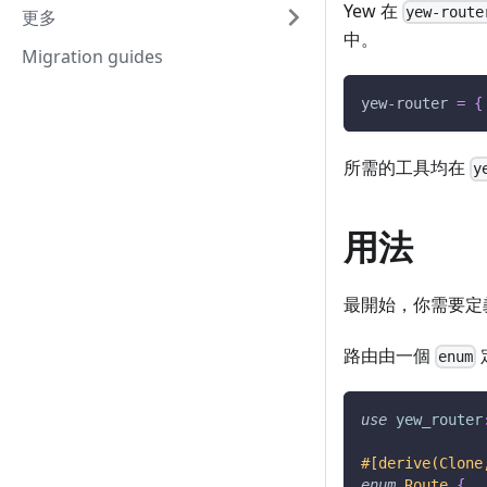
Yew 在
yew-route
更多
中。
Migration guides
yew-router
=
{
所需的工具均在
y
用法
最開始，你需要定
路由由一個
enum
use
yew_router
#[derive(Clone
enum
Route
{