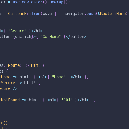
tor 
=
use_navigator
(
)
.
unwrap
(
)
;
k 
=
Callback
::
from
(
move
|
_
|
 navigator
.
push
(
&
Route
::
Home
)
1
>
{
"Secure"
}
<
/
h1
>
utton 
{
onclick
}
>
{
"Go Home"
}
<
/
button
>
es
:
Route
)
->
Html
{
es 
{
:
Home
=>
html!
{
<
h1
>
{
"Home"
}
<
/
h1
>
}
,
:
Secure
=>
html!
{
ecure
/
>
:
NotFound
=>
html!
{
<
h1
>
{
"404"
}
<
/
h1
>
}
,
in)]
ml
{