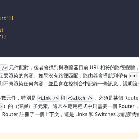
ure"
)]
d]
"
)]
元件配對，後者會找到與瀏覽器目前 URL 相符的路徑變體
 />
定要渲染的內容。如果沒有路徑匹配，路由器會導航到帶有
not
則不會渲染任何內容，並且會在控制台中記錄一條訊息，說明沒
的大多數元件，特別是
和
，必須是某個 Rout
<Link />
<Switch />
）的（深層）子元素。通常在應用程式中只需要一個 Route
>
outer 註冊了一個上下文，這是 Links 和 Switches 功