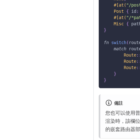
#[at(
"/pos
Post
{
 id
:
#[at(
"/*pa
Misc
{
 pat
}
fn
switch
(
rout
match
 rout
Route
:
Route
:
Route
:
}
}
備註
您也可以使用
渲染時，該欄
的
嵌套路由器