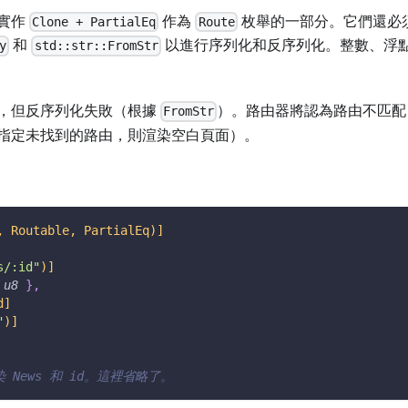
實作
作為
枚舉的一部分。它們還必
Clone + PartialEq
Route
和
以進行序列化和反序列化。整數、浮
y
std::str::FromStr
，但反序列化失敗（根據
）。路由器將認為路由不匹配
FromStr
指定未找到的路由，則渲染空白頁面）。
, Routable, PartialEq)]
s/:id"
)]
u8
}
,
d]
"
)]
 News 和 id。這裡省略了。