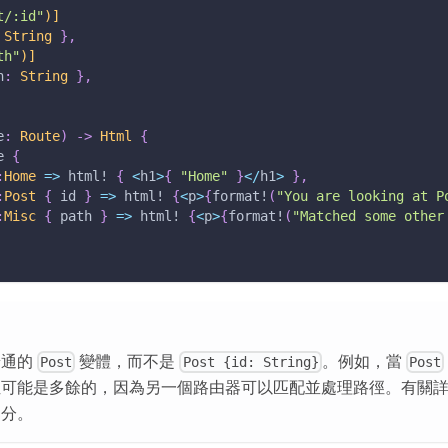
t/:id"
)]
String
}
,
th"
)]
h
:
String
}
,
e
:
Route
)
->
Html
{
e 
{
:
Home
=>
html!
{
<
h1
>
{
"Home"
}
<
/
h1
>
}
,
:
Post
{
 id 
}
=>
html!
{
<
p
>
{
format!
(
"You are looking at P
:
Misc
{
 path 
}
=>
html!
{
<
p
>
{
format!
(
"Matched some other
普通的
變體，而不是
。例如，當
Post
Post {id: String}
Post
位可能是多餘的，因為另一個路由器可以匹配並處理路徑。有關
部分。