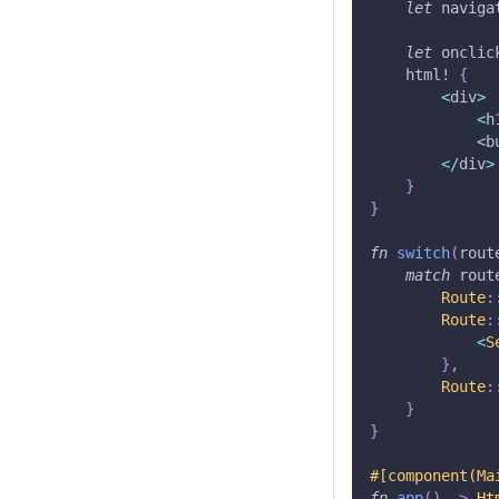
let
 naviga
let
 onclic
html!
{
<
div
>
<
h
<
b
<
/
div
>
}
}
fn
switch
(
rout
match
 rout
Route
:
Route
:
<
S
}
,
Route
:
}
}
#[component(Ma
fn
app
(
)
->
Ht