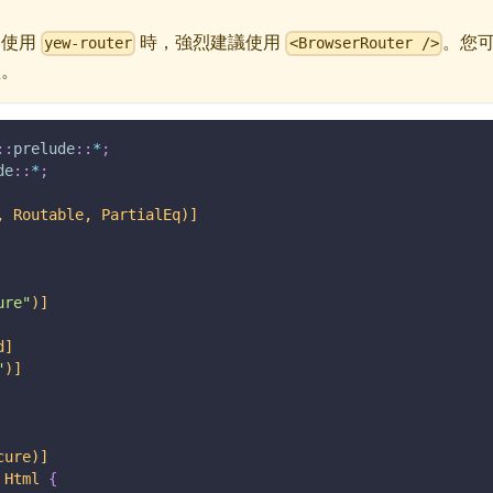
中使用
時，強烈建議使用
。您
yew-router
<BrowserRouter />
型。
::
prelude
::
*
;
de
::
*
;
, Routable, PartialEq)]
ure"
)]
d]
"
)]
cure)]
Html
{