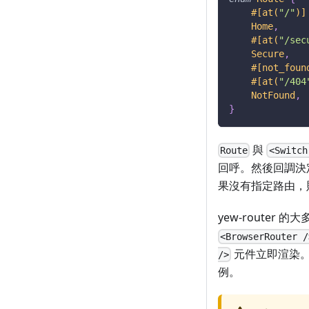
#[at(
"/"
)]
Home
,
#[at(
"/sec
Secure
,
#[not_foun
#[at(
"/404
NotFound
,
}
與
Route
<Switch
回呼。然後回調決
果沒有指定路由，
yew-router 
<BrowserRouter /
元件立即渲染。 R
/>
例。