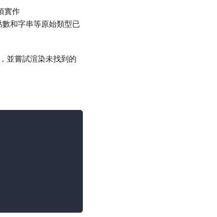
須實作
點數和字串等原始類型已
，並嘗試渲染未找到的