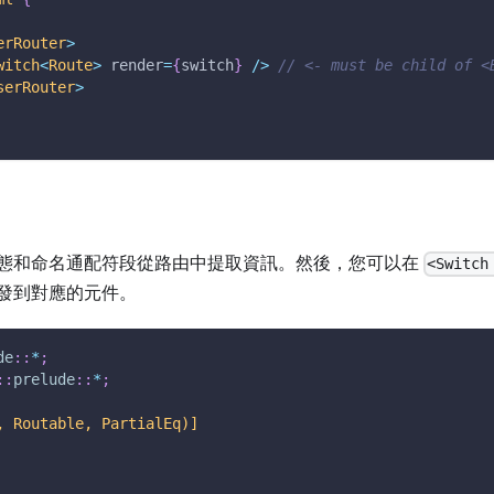
erRouter
>
witch
<
Route
>
 render
=
{
switch
}
/
>
// <- must be child of <
serRouter
>
態和命名通配符段從路由中提取資訊。然後，您可以在
<Switch
發到對應的元件。
de
::
*
;
::
prelude
::
*
;
, Routable, PartialEq)]