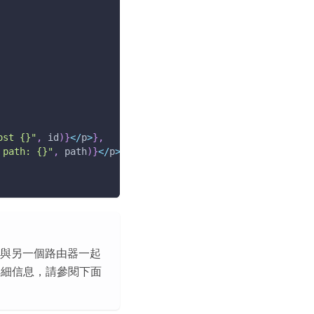
ost {}"
,
 id
)
}
<
/
p
>
}
,
 path: {}"
,
 path
)
}
<
/
p
>
}
,
與另一個路由器一起
詳細信息，請參閱下面