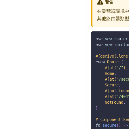
警告
在瀏覽器環境
其他路由器類
use
yew_router
use
yew
::
prelu
#[derive(Clone
enum
Route
{
#[at(
"/"
)]
Home
,
#[at(
"/sec
Secure
,
#[not_foun
#[at(
"/404
NotFound
,
}
#[component(Se
fn
secure
(
)
->