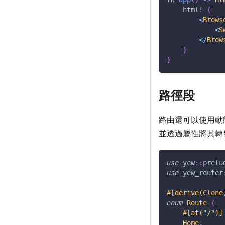
html!
{
<
Brows
<
S
<
/
Brow
}
}
路徑段
路由還可以使用動
並透過屬性將其轉
use
yew
::
prelu
use
yew_router
#[derive(Clone
enum
Route
{
#[at(
"/"
)]
Home
,