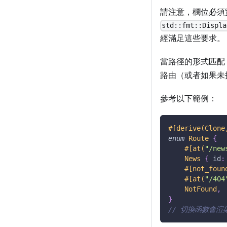
請注意，欄位必須
std::fmt::Displa
經滿足這些要求。
當路徑的形式匹配
路由（或者如果未
參考以下範例：
#[derive(Clone
enum
Route
{
#[at(
"/new
News
{
 id
:
#[not_foun
#[at(
"/404
NotFound
,
}
// 切換函數會渲染