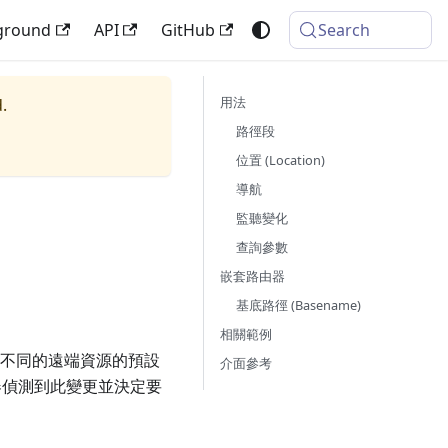
ground
API
GitHub
Search
用法
.
路徑段
位置 (Location)
導航
監聽變化
查詢參數
嵌套路由器
基底路徑 (Basename)
相關範例
請求不同的遠端資源的預設
介面參考
器偵測到此變更並決定要