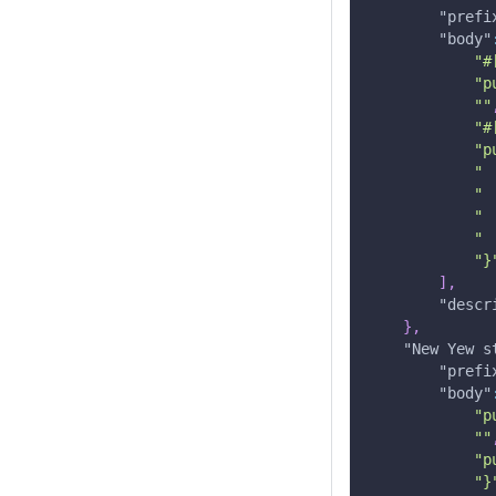
"prefi
"body"
"#
"p
""
"#
"p
" 
" 
" 
" 
"}
]
,
"descr
}
,
"New Yew s
"prefi
"body"
"p
""
"p
"}