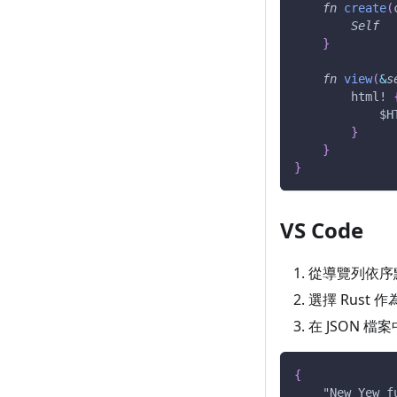
fn
create
(
Self
}
fn
view
(
&
s
html!
$H
}
}
}
VS Code
從導覽列依序點選 Fi
選擇 Rust 
在 JSON 
{
"New Yew f