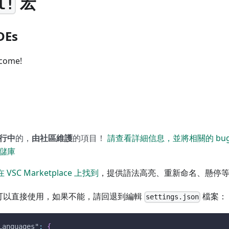
宏
l!
DEs
lcome!
行中
的，
由社區維護
的項目！
請查看詳細信息，並將相關的 bug
儲庫
 VSC Marketplace 上找到
，提供語法高亮、重新命名、懸停
應該可以直接使用，如果不能，請回退到編輯
檔案：
settings.json
Languages"
:
{