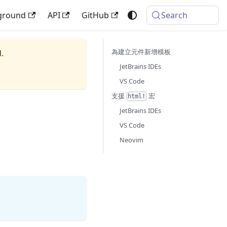
ground
API
GitHub
Search
為建立元件新增模板
.
JetBrains IDEs
VS Code
支援
宏
html!
JetBrains IDEs
VS Code
Neovim