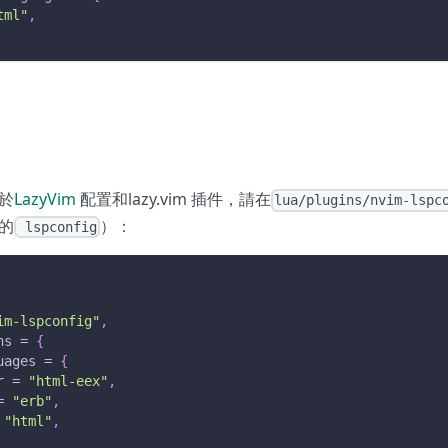
tml"
,
於
LazyVim
配置和lazy.vim 插件，請在
lua/plugins/nvim-lspc
的
）：
lspconfig
im-lspconfig"
,
ns = 
{
uages = 
{
r = 
"html-eex"
,
= 
"erb"
,
 
"html"
,