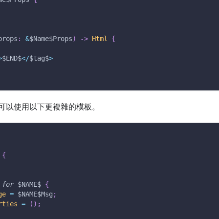
props
:
&
$Name
$Props
)
->
Html
{
>
$END
$
<
/
$tag
$
>
可以使用以下更複雜的模板。
{
for
$NAME
$ 
{
ge
=
$NAME
$Msg
;
rties
=
(
)
;