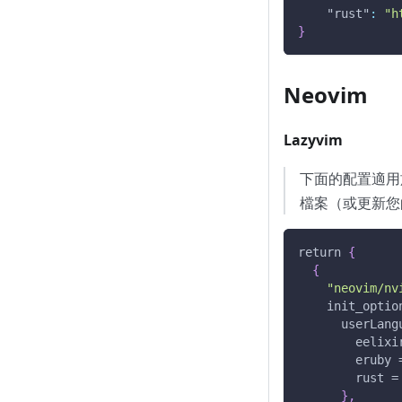
"rust"
:
"h
}
Neovim
Lazyvim
下面的配置適用
檔案（或更新您
return 
{
{
"neovim/nv
    init_optio
      userLang
        eelixi
        eruby 
        rust =
}
,