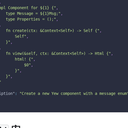
,
mpl Component for ${1} {"
,
   type Message = ${1}Msg;"
,
   type Properties = ();"
,
,
   fn create(ctx: &Context<Self>) -> Self {"
,
       Self"
,
   }"
,
,
   fn view(&self, ctx: &Context<Self>) -> Html {"
,
       html! {"
,
           $0"
,
       }"
,
   }"
,
"
iption"
:
"Create a new Yew component with a message enum