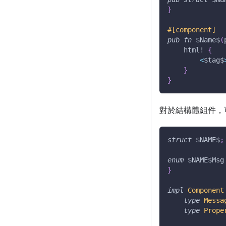
}
#[component]
pub
fn
$Name
$
(
html!
{
<
$tag
$
}
}
對於結構體組件，
struct
$NAME
$
;
enum
$NAME
$Msg
}
impl
Component
type
Messa
type
Prope