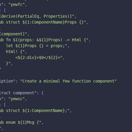
x"
:
"yewfc"
,
:
[
[derive(PartialEq, Properties)]"
,
ub struct ${1:ComponentName}Props {}"
,
,
[component]"
,
ub fn $1(props: &${1}Props) -> Html {"
,
   let ${1}Props {} = props;"
,
   html! {"
,
       <${2:div}>$0</${2}>"
,
   }"
,
"
iption"
:
"Create a minimal Yew function component"
truct component"
:
{
x"
:
"yewsc"
,
:
[
ub struct ${1:ComponentName};"
,
,
ub enum ${1}Msg {"
,
"
,