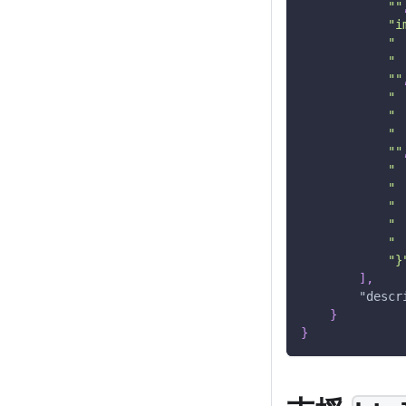
""
"i
" 
" 
""
" 
" 
" 
""
" 
" 
" 
" 
" 
"}
]
,
"descr
}
}