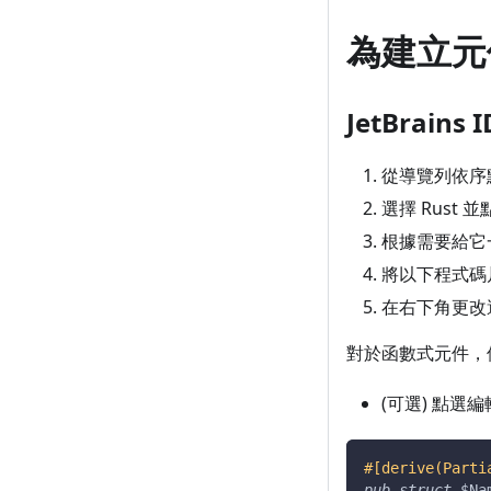
為建立元
JetBrains I
從導覽列依序點擊 Fi
選擇 Rust 並
根據需要給它
將以下程式碼
在右下角更改適用性
對於函數式元件，
(可選) 點選
#[derive(Parti
pub
struct
$Na