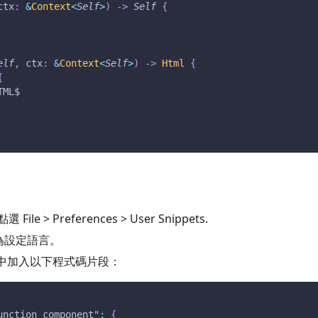
ctx
:
&
Context
<
Self
>
)
->
Self
{
elf
,
 ctx
:
&
Context
<
Self
>
)
->
Html
{
{
TML
$
le > Preferences > User Snippets.
作為設定語言。
檔案中加入以下程式碼片段：
unction component"
:
{