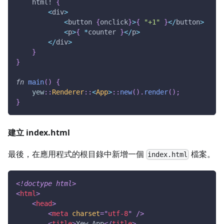
html!
{
<
div
>
<
button 
{
onclick
}
>
{
"+1"
}
<
/
button
>
<
p
>
{
*
counter 
}
<
/
p
>
<
/
div
>
}
}
fn
main
(
)
{
yew
::
Renderer
::
<
App
>
::
new
(
)
.
render
(
)
;
}
建立 index.html
最後，在應用程式的根目錄中新增一個
檔案。
index.html
<!
doctype
html
>
<
html
>
<
head
>
<
meta
charset
=
"
utf-8
"
/>
<
title
>
Yew App
</
title
>