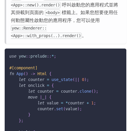
呼叫啟動您的應用程式並將
<App>::new().render()
其掛載到頁面的
標籤上。如果您想要使用任
<body>
何動態屬性啟動您的應用程序，您可以使用
yew::Renderer::
。
<App>::with_props(..).render()
use
yew
::
prelude
::
*
;
#[component]
fn
App
(
)
->
Html
{
let
 counter 
=
use_state
(
|
|
0
)
;
let
 onclick 
=
{
let
 counter 
=
 counter
.
clone
(
)
;
move
|
_
|
{
let
 value 
=
*
counter 
+
1
;
            counter
.
set
(
value
)
;
}
}
;