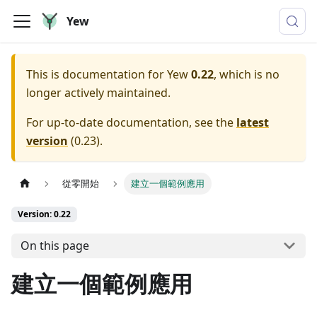
Yew
This is documentation for
Yew
0.22
, which is no
longer actively maintained.
For up-to-date documentation, see the
latest
version
(
0.23
).
從零開始
建立一個範例應用
Version: 0.22
On this page
建立一個範例應用