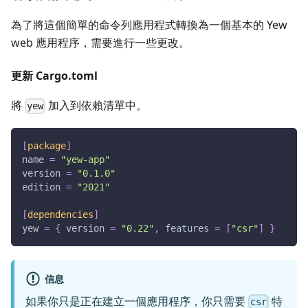
為了將這個簡單的命令列應用程式轉換為一個基本的 Yew
web 應用程序，需要進行一些更改。
更新 Cargo.toml
將
加入到依賴清單中。
yew
[
package
]
name
=
"yew-app"
version
=
"0.1.0"
edition
=
"2021"
[
dependencies
]
yew
=
{
version
=
"0.22"
,
features
=
[
"csr"
]
}
信息
如果你只是正在建立一個應用程序，你只需要
特
csr