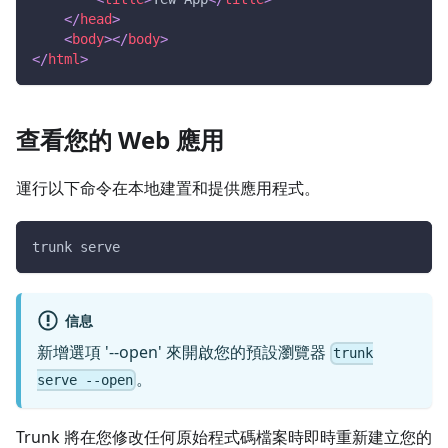
</
head
>
<
body
>
</
body
>
</
html
>
查看您的 Web 應用
運行以下命令在本地建置和提供應用程式。
trunk serve
信息
新增選項 '--open' 來開啟您的預設瀏覽器
trunk
。
serve --open
Trunk 將在您修改任何原始程式碼檔案時即時重新建立您的