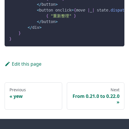
<
/
button
>
<
button onclick
=
{
move
|
_
|
 state
.
dispatch
{
"重新整理"
}
<
/
button
>
<
/
div
>
}
}
Edit this page
Previous
Next
yew
From 0.21.0 to 0.22.0