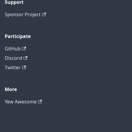
Support
Sponsor Project
Participate
GitHub
Discord
Twitter
More
Yew Awesome