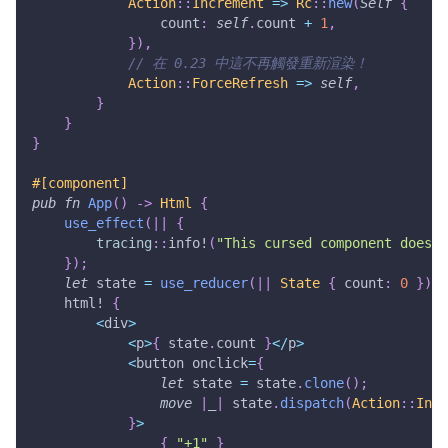
Action
::
Increment
=>
Rc
::
new
(
Self
{
                count
:
self
.
count 
+
1
,
}
)
,
// 在 0.23 中這不再觸發重新渲染！
Action
::
ForceRefresh
=>
self
,
}
}
}
#[component]
pub
fn
App
(
)
->
Html
{
use_effect
(
|
|
{
tracing
::
info!
(
"This cursed component does s
}
)
;
let
 state 
=
use_reducer
(
|
|
State
{
 count
:
0
}
)
;
html!
{
<
div
>
<
p
>
{
 state
.
count 
}
<
/
p
>
<
button onclick
=
{
let
 state 
=
 state
.
clone
(
)
;
move
|
_
|
 state
.
dispatch
(
Action
::
Incr
}
>
{
"+1"
}