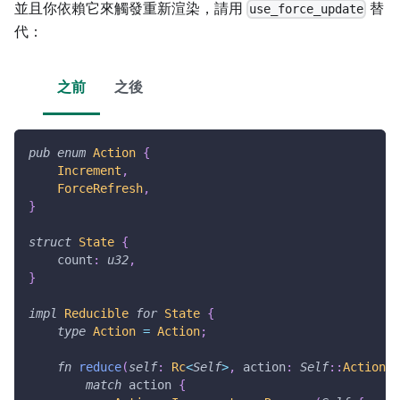
並且你依賴它來觸發重新渲染，請用
替
use_force_update
代：
之前
之後
pub
enum
Action
{
Increment
,
ForceRefresh
,
}
struct
State
{
    count
:
u32
,
}
impl
Reducible
for
State
{
type
Action
=
Action
;
fn
reduce
(
self
:
Rc
<
Self
>
,
 action
:
Self
::
Action
)
match
 action 
{