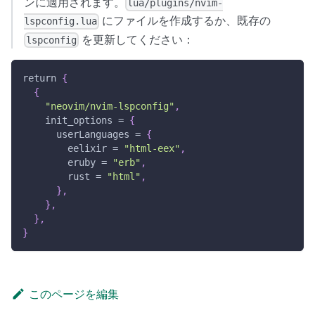
ンに適用されます。
lua/plugins/nvim-
にファイルを作成するか、既存の
lspconfig.lua
を更新してください：
lspconfig
return 
{
{
"neovim/nvim-lspconfig"
,
    init_options = 
{
      userLanguages = 
{
        eelixir = 
"html-eex"
,
        eruby = 
"erb"
,
        rust = 
"html"
,
}
,
}
,
}
,
}
このページを編集