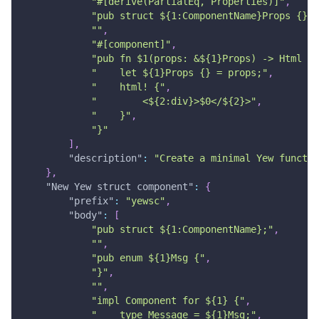
"#[derive(PartialEq, Properties)]"
,
"pub struct ${1:ComponentName}Props {}"
,
""
,
"#[component]"
,
"pub fn $1(props: &${1}Props) -> Html {"
"    let ${1}Props {} = props;"
,
"    html! {"
,
"        <${2:div}>$0</${2}>"
,
"    }"
,
"}"
]
,
"description"
:
"Create a minimal Yew functio
}
,
"New Yew struct component"
:
{
"prefix"
:
"yewsc"
,
"body"
:
[
"pub struct ${1:ComponentName};"
,
""
,
"pub enum ${1}Msg {"
,
"}"
,
""
,
"impl Component for ${1} {"
,
"    type Message = ${1}Msg;"
,