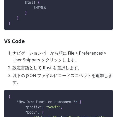
html!
{
$HTML
$
}
}
}
VS Code
ナビゲーションバーから順に File > Preferences >
User Snippets をクリックします。
設定言語として Rust を選択します。
以下の JSON ファイルにコードスニペットを追加しま
す。
{
"New Yew function component"
:
{
"prefix"
:
"yewfc"
,
"body"
:
[