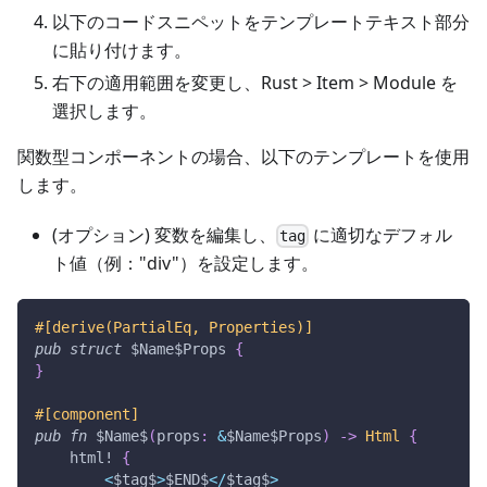
以下のコードスニペットをテンプレートテキスト部分
に貼り付けます。
右下の適用範囲を変更し、Rust > Item > Module を
選択します。
関数型コンポーネントの場合、以下のテンプレートを使用
します。
(オプション) 変数を編集し、
に適切なデフォル
tag
ト値（例："div"）を設定します。
#[derive(PartialEq, Properties)]
pub
struct
$Name
$Props
{
}
#[component]
pub
fn
$Name
$
(
props
:
&
$Name
$Props
)
->
Html
{
html!
{
<
$tag
$
>
$END
$
<
/
$tag
$
>