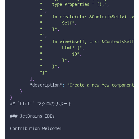
"    type Properties = ();"
,
""
,
"    fn create(ctx: &Context<Self>) -> S
"        Self"
,
"    }"
,
""
,
"    fn view(&self, ctx: &Context<Self>)
"        html! {"
,
"            $0"
,
"        }"
,
"    }"
,
"}"
]
,
"description"
:
"Create a new Yew component w
}
}
## `html!` マクロのサポート
### JetBrains IDEs
Contribution Welcome!