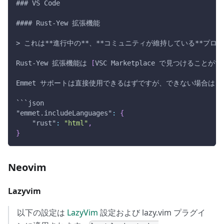
### VS Code
#### Rust-Yew 拡張機能
> これは**進行中の**、**コミュニティが維持している**プロ
Rust-Yew 拡張機能は 
[
VSC Marketplace で見つけることが
Emmet サポートは直接使用できるはずですが、できない場合は `se
```json
"emmet.includeLanguages"
:
{
"rust"
:
"html"
,
}
Neovim
Lazyvim
以下の設定は
LazyVim
設定および lazy.vim プラグイ