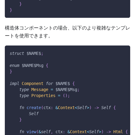
}
}
構造体コンポーネントの場合、以下のより複雑なテンプレ
ートを使用できます。
struct
$NAME
$
;
enum
$NAME
$Msg
{
}
impl
Component
for
$NAME
$ 
{
type
Message
=
$NAME
$Msg
;
type
Properties
=
(
)
;
fn
create
(
ctx
:
&
Context
<
Self
>
)
->
Self
{
Self
}
fn
view
(
&
self
,
 ctx
:
&
Context
<
Self
>
)
->
Html
{