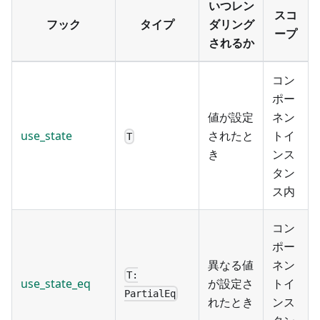
いつレン
スコ
フック
タイプ
ダリング
ープ
されるか
コン
ポー
値が設定
ネン
use_state
されたと
トイ
T
き
ンス
タン
ス内
コン
ポー
異なる値
ネン
T:
use_state_eq
が設定さ
トイ
PartialEq
れたとき
ンス