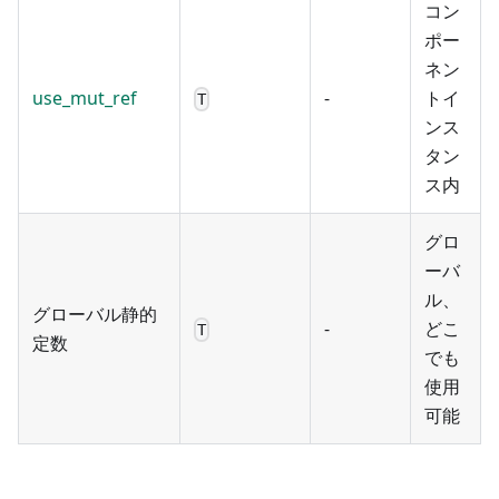
コン
ポー
ネン
use_mut_ref
-
トイ
T
ンス
タン
ス内
グロ
ーバ
ル、
グローバル静的
-
どこ
T
定数
でも
使用
可能