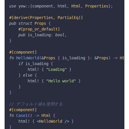
use
yew
::
{
component
,
 html
,
Html
,
Properties
}
;
#[derive(Properties, PartialEq)]
pub
struct
Props
{
#[prop_or_default]
pub
 is_loading
:
bool
,
}
#[component]
fn
HelloWorld
(
&
Props
{
 is_loading 
}
:
&
Props
)
->
Html
if
 is_loading 
{
html!
{
"Loading"
}
}
else
{
html!
{
"Hello world"
}
}
}
// デフォルト値を使用する
#[component]
fn
Case1
(
)
->
Html
{
html!
{
<
HelloWorld
/
>
}
}