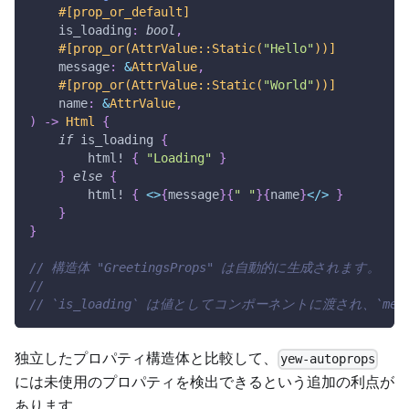
#[prop_or_default]
    is_loading
:
bool
,
#[prop_or(AttrValue::Static(
"Hello"
))]
    message
:
&
AttrValue
,
#[prop_or(AttrValue::Static(
"World"
))]
    name
:
&
AttrValue
,
)
->
Html
{
if
 is_loading 
{
html!
{
"Loading"
}
}
else
{
html!
{
<
>
{
message
}
{
" "
}
{
name
}
<
/
>
}
}
}
// 構造体 "GreetingsProps" は自動的に生成されます。
//
// `is_loading` は値としてコンポーネントに渡され、`me
独立したプロパティ構造体と比較して、
yew-autoprops
には未使用のプロパティを検出できるという追加の利点が
あります。