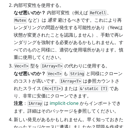
内部可変性を使用する。
なぜ悪いのか？
内部可変性（例えば
、
RefCell
など）は
通常
避けるべきです。これにより再
Mutex
レンダリングの問題が発生する可能性があり（Yewは
状態が変更されたことを認識しません）、手動で再レ
ンダリングを強制する必要があるかもしれません。す
べてのものと同様に、適切な使用場所があります。慎
重に使用してください。
型を
の代わりに使用する。
Vec<T>
IArray<T>
なぜ悪いのか？
も
と同様にクローン
Vec<T>
String
のコストが高いです。
は参照カウントさ
IArray<T>
れたスライス (
) または
であ
Rc<[T]>
&'static [T]
り、非常に安価にクローンできます。
注意
：
は
implicit-clone
からインポートでき
IArray
ます。詳細はそのパッケージを参照してください。
新しい発見があるかもしれません。早く知っておきた
かったエッジケースに遭遇しましたか？問題を作成す