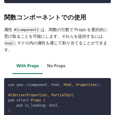
関数コンポーネントでの使用
属性
は、関数の引数で Props を選択的に
#[component]
受け取ることを可能にします。それらを提供するには、
マクロ内の属性を通じて割り当てることができま
html!
す。
With Props
No Props
use
yew
::
{
component
,
 html
,
Html
,
Properties
}
;
#[derive(Properties, PartialEq)]
pub
struct
Props
{
pub
 is_loading
:
bool
,
}