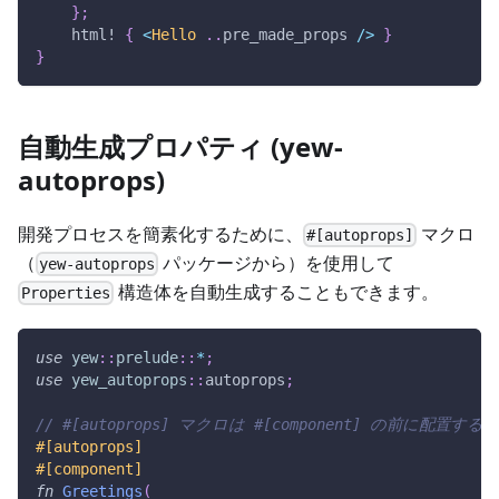
}
;
html!
{
<
Hello
..
pre_made_props 
/
>
}
}
自動生成プロパティ (yew-
autoprops)
開発プロセスを簡素化するために、
マクロ
#[autoprops]
（
パッケージから）を使用して
yew-autoprops
構造体を自動生成することもできます。
Properties
use
yew
::
prelude
::
*
;
use
yew_autoprops
::
autoprops
;
// #[autoprops] マクロは #[component] の前に
#[autoprops]
#[component]
fn
Greetings
(