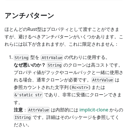
アンチパターン
ほとんどのRust型はプロパティとして渡すことができま
すが、避けるべきアンチパターンがいくつかあります。こ
れらには以下が含まれますが、これに限定されません：
型を
の代わりに使用する。
String
AttrValue
なぜ悪いのか？
のクローンは高コストです。
String
プロパティ値がフックやコールバックと一緒に使用さ
れる場合、通常クローンが必要です。
は
AttrValue
参照カウントされた文字列 (
) または
Rc<str>
であり、非常に安価にクローンできま
&'static str
す。
注意
：
は内部的には
implicit-clone
からの
AttrValue
です。詳細はそのパッケージを参照してく
IString
ださい。