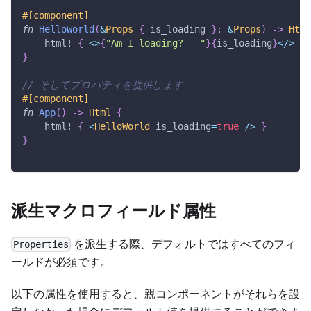
#[component]
fn
HelloWorld
(
&
Props
{
 is_loading 
}
:
&
Props
)
->
Html
html!
{
<
>
{
"Am I loading? - "
}
{
is_loading
}
<
/
>
}
}
// そしてプロパティを提供します
#[component]
fn
App
(
)
->
Html
{
html!
{
<
HelloWorld
 is_loading
=
true
/
>
}
}
派生マクロフィールド属性
を派生する際、デフォルトではすべてのフィ
Properties
ールドが必須です。
以下の属性を使用すると、親コンポーネントがそれらを設