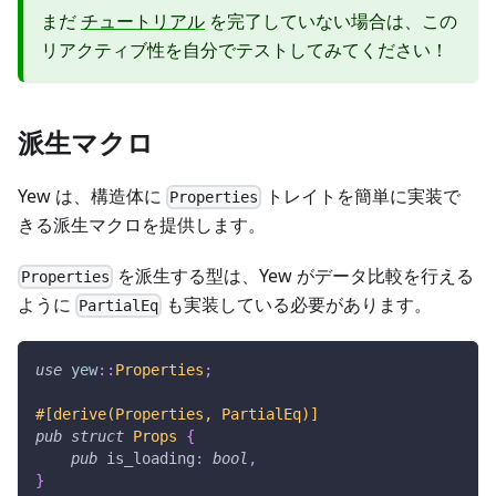
まだ
チュートリアル
を完了していない場合は、この
リアクティブ性を自分でテストしてみてください！
派生マクロ
Yew は、構造体に
トレイトを簡単に実装で
Properties
きる派生マクロを提供します。
を派生する型は、Yew がデータ比較を行える
Properties
ように
も実装している必要があります。
PartialEq
use
yew
::
Properties
;
#[derive(Properties, PartialEq)]
pub
struct
Props
{
pub
 is_loading
:
bool
,
}