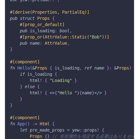
#[derive(Properties, PartialEq)]
pub
struct
Props
{
#[prop_or_default]
pub
 is_loading
:
bool
,
#[prop_or(AttrValue::Static(
"Bob"
))]
pub
 name
:
AttrValue
,
}
#[component]
fn
Hello
(
&
Props
{
 is_loading
,
ref
 name 
}
:
&
Props
)
->
if
 is_loading 
{
html!
{
"Loading"
}
}
else
{
html!
{
<
>
{
"Hello "
}
{
name
}
<
/
>
}
}
}
#[component]
fn
App
(
)
->
Html
{
let
 pre_made_props 
=
yew
::
props!
{
Props
{
}
// 名前属性を指定する必要はありません