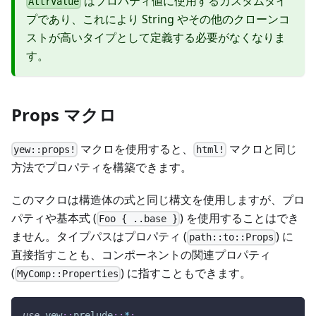
はプロパティ値に使用するカスタムタイ
AttrValue
プであり、これにより String やその他のクローンコ
ストが高いタイプとして定義する必要がなくなりま
す。
Props マクロ
マクロを使用すると、
マクロと同じ
yew::props!
html!
方法でプロパティを構築できます。
このマクロは構造体の式と同じ構文を使用しますが、プロ
パティや基本式 (
) を使用することはでき
Foo { ..base }
ません。タイプパスはプロパティ (
) に
path::to::Props
直接指すことも、コンポーネントの関連プロパティ
(
) に指すこともできます。
MyComp::Properties
use
yew
::
prelude
::
*
;