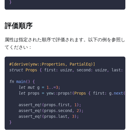
}
評価順序
属性は指定された順序で評価されます。以下の例を参照し
てください：
#[derive(yew::Properties, PartialEq)]
struct
Props
{
 first
:
usize
,
 second
:
usize
,
 last
:
us
fn
main
(
)
{
let
mut
 g 
=
1
..=
3
;
let
 props 
=
yew
::
props!
(
Props
{
 first
:
 g
.
next
(
)
.
assert_eq!
(
props
.
first
,
1
)
;
assert_eq!
(
props
.
second
,
2
)
;
assert_eq!
(
props
.
last
,
3
)
;
}