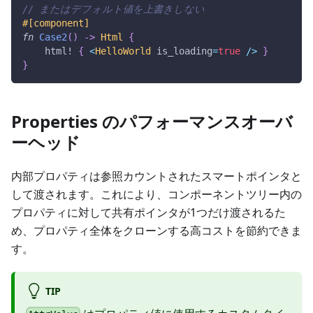
// またはデフォルト値を上書きしない
#[component]
fn
Case2
(
)
->
Html
{
html!
{
<
HelloWorld
 is_loading
=
true
/
>
}
}
Properties のパフォーマンスオーバ
ーヘッド
内部プロパティは参照カウントされたスマートポインタと
して渡されます。これにより、コンポーネントツリー内の
プロパティに対して共有ポインタが1つだけ渡されるた
め、プロパティ全体をクローンする高コストを節約できま
す。
TIP