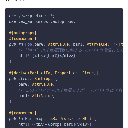
use
yew
::
prelude
::
*
;
use
yew_autoprops
::
autoprops
;
#[autoprops]
#[component]
pub
fn
Foo
(
bar0
:
AttrValue
,
 bar1
:
AttrValue
)
->
Html
// `bar1` は未使用変数に関するコンパイラ警告になり
html!
{
<
div
>
{
bar0
}
<
/
div
>
}
}
#[derive(PartialEq, Properties, Clone)]
pub
struct
BarProps
{
    bar0
:
AttrValue
,
// このプロパティは未使用ですが、コンパイラはそれを
    bar1
:
AttrValue
,
}
#[component]
pub
fn
Bar
(
props
:
&
BarProps
)
->
Html
{
html!
{
<
div
>
{
&
props
.
bar0
}
<
/
div
>
}