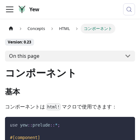
Yew
Concepts
HTML
コンポーネント
Version: 0.23
On this page
コンポーネント
基本
コンポーネントは
マクロで使用できます：
html!
use
yew
::
prelude
::
*
;
#[component]