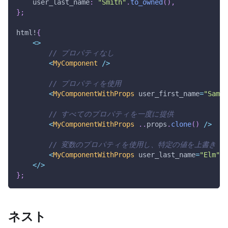
    user_last_name
:
"Smith"
.
to_owned
(
)
,
}
;
html!
{
<
>
// プロパティなし
<
MyComponent
/
>
// プロパティを使用
<
MyComponentWithProps
 user_first_name
=
"Sam"
 
// すべてのプロパティを一度に提供
<
MyComponentWithProps
..
props
.
clone
(
)
/
>
// 変数のプロパティを使用し、特定の値を上書き
<
MyComponentWithProps
 user_last_name
=
"Elm"
.
<
/
>
}
;
ネスト