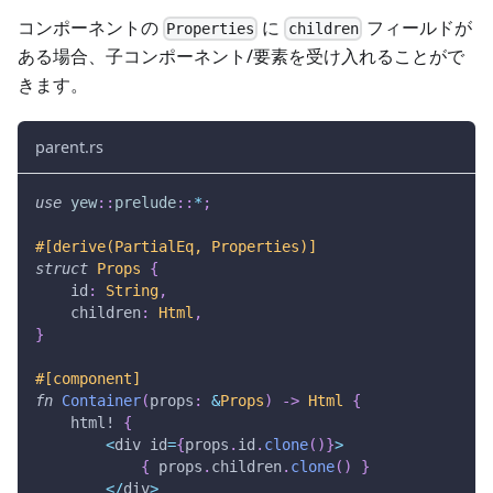
コンポーネントの
に
フィールドが
Properties
children
ある場合、子コンポーネント/要素を受け入れることがで
きます。
parent.rs
use
yew
::
prelude
::
*
;
#[derive(PartialEq, Properties)]
struct
Props
{
    id
:
String
,
    children
:
Html
,
}
#[component]
fn
Container
(
props
:
&
Props
)
->
Html
{
html!
{
<
div id
=
{
props
.
id
.
clone
(
)
}
>
{
 props
.
children
.
clone
(
)
}
<
/
div
>