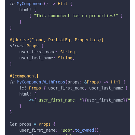
fn
MyComponent
(
)
->
Html
{
html!
{
{
"This component has no properties!"
}
}
}
#[derive(Clone, PartialEq, Properties)]
struct
Props
{
    user_first_name
:
String
,
    user_last_name
:
String
,
}
#[component]
fn
MyComponentWithProps
(
props
:
&
Props
)
->
Html
{
let
Props
{
 user_first_name
,
 user_last_name 
}
=
 
html!
{
<
>
{
"user_first_name: "
}
{
user_first_name
}
{
" a
}
}
let
 props 
=
Props
{
    user_first_name
:
"Bob"
.
to_owned
(
)
,