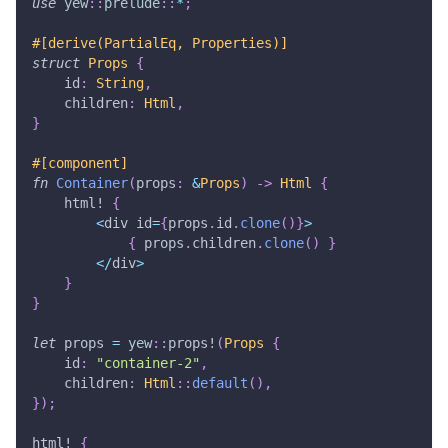
use
yew
::
prelude
::
*
;
#[derive(PartialEq, Properties)]
struct
Props
{
    id
:
String
,
    children
:
Html
,
}
#[component]
fn
Container
(
props
:
&
Props
)
->
Html
{
html!
{
<
div id
=
{
props
.
id
.
clone
(
)
}
>
{
 props
.
children
.
clone
(
)
}
<
/
div
>
}
}
let
 props 
=
yew
::
props!
(
Props
{
    id
:
"container-2"
,
    children
:
Html
::
default
(
)
,
}
)
;
html!
{