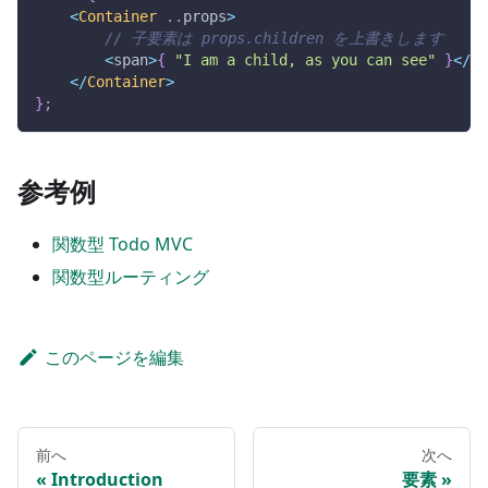
<
Container
..
props
>
// 子要素は props.children を上書きします
<
span
>
{
"I am a child, as you can see"
}
<
/
sp
<
/
Container
>
}
;
参考例
関数型 Todo MVC
関数型ルーティング
このページを編集
前へ
次へ
Introduction
要素