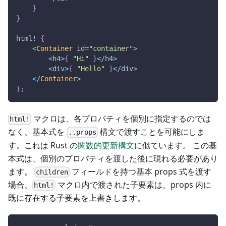
}
}
html!
{
<
Container
 id
=
"container"
>
<
h4
>
{
"Hi"
}
<
/
h4
>
<
div
>
{
"Hello"
}
<
/
div
>
<
/
Container
>
}
;
マクロは、各プロパティを個別に指定するのでは
html!
なく、基本式を
構文で渡すことを可能にしま
..props
す。これは Rust の
関数的更新構文
に似ています。 この基
本式は、個別のプロパティを渡した後に現れる必要があり
ます。
フィールドを持つ基本 props 式を渡す
children
場合、
マクロ内で渡された子要素は、props 内に
html!
既に存在する子要素を上書きします。