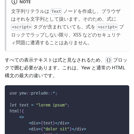
NOTE
文字列リテラルは
ノードを作成し、ブラウザ
Text
はそれを文字列として扱います。そのため、式に
タグが含まれていても、式を
ブ
<script>
<script>
ロックでラップしない限り、XSS などのセキュリテ
ィ問題に遭遇することはありません。
すべての表示テキストは式と見なされるため、
ブロッ
{}
クで囲む必要があります。これは、Yew と通常の HTML
構文の最大の違いです。
use
yew
::
prelude
::
*
;
let
 text 
=
"lorem ipsum"
;
html!
{
<
>
<
div
>
{
text
}
<
/
div
>
<
div
>
{
"dolor sit"
}
<
/
div
>