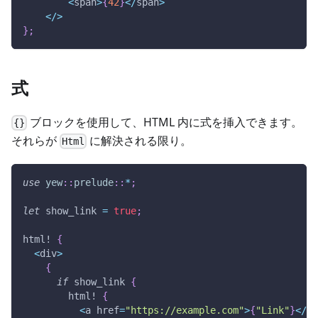
<
span
>
{
42
}
<
/
span
>
<
/
>
}
;
式
ブロックを使用して、HTML 内に式を挿入できます。
{}
それらが
に解決される限り。
Html
use
yew
::
prelude
::
*
;
let
 show_link 
=
true
;
html!
{
<
div
>
{
if
 show_link 
{
html!
{
<
a href
=
"https://example.com"
>
{
"Link"
}
<
/
a
>