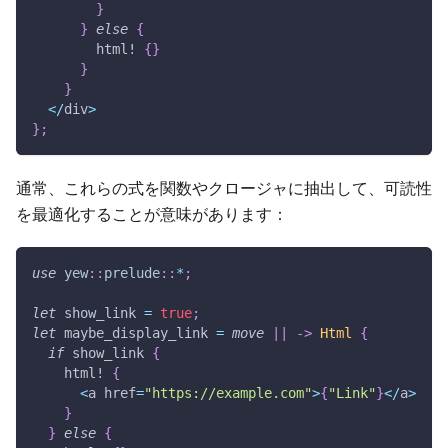
}
}
else
{
html!
{
}
}
}
<
/
div
>
}
;
通常、これらの式を関数やクロージャに抽出して、可読性
を最適化することが意味があります：
use
yew
::
prelude
::
*
;
let
 show_link 
=
true
;
let
 maybe_display_link 
=
move
|
|
->
Html
{
if
 show_link 
{
html!
{
<
a href
=
"https://example.com"
>
{
"Link"
}
<
/
a
>
}
}
else
{