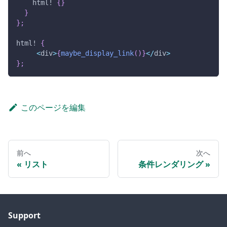
html!
{
}
}
}
;
html!
{
<
div
>
{
maybe_display_link
(
)
}
<
/
div
>
}
;
このページを編集
前へ
次へ
リスト
条件レンダリング
Support