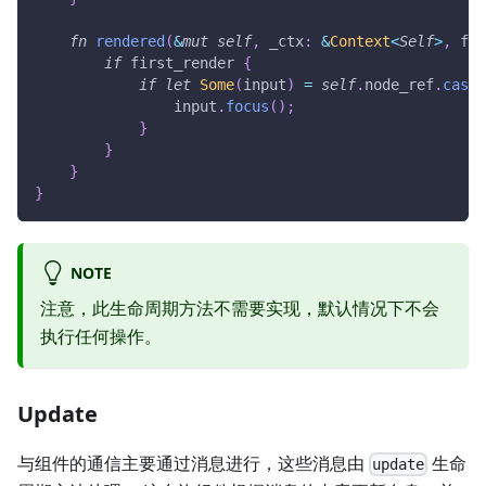
fn
rendered
(
&
mut
self
,
 _ctx
:
&
Context
<
Self
>
,
 fir
if
 first_render 
{
if
let
Some
(
input
)
=
self
.
node_ref
.
cast
:
                input
.
focus
(
)
;
}
}
}
}
NOTE
注意，此生命周期方法不需要实现，默认情况下不会
执行任何操作。
Update
与组件的通信主要通过消息进行，这些消息由
生命
update