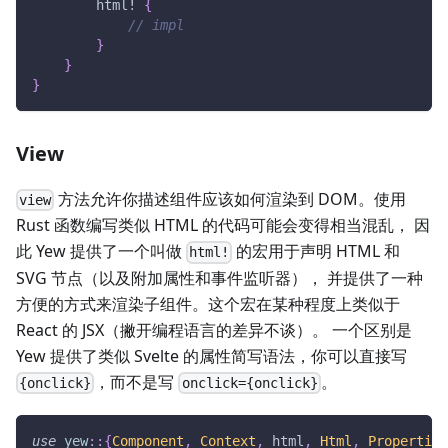
html!
{
// impl
}
}
}
View
方法允许你描述组件应该如何渲染到 DOM。使用
view
Rust 函数编写类似 HTML 的代码可能会变得相当混乱， 因
此 Yew 提供了一个叫做
的宏用于声明 HTML 和
html!
SVG 节点（以及附加属性和事件监听器）， 并提供了一种
方便的方式来渲染子组件。这个宏在某种程度上类似于
React 的 JSX（撇开编程语言的差异不谈）。 一个区别是
Yew 提供了类似 Svelte 的属性简写语法，你可以直接写
，而不是写
。
{onclick}
onclick={onclick}
use
yew
::
{
Component
,
Context
,
 html
,
Html
,
Properties