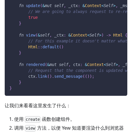
fn
update
(
&
mut
self
,
 _ctx
:
&
Context
<
Self
>
,
 _msg
:
// We are going to always request to re-rend
true
}
fn
view
(
&
self
,
 _ctx
:
&
Context
<
Self
>
)
->
Html
{
// For this example it doesn't matter what i
Html
::
default
(
)
}
fn
rendered
(
&
mut
self
,
 ctx
:
&
Context
<
Self
>
,
 _fir
// Request that the component is updated wit
        ctx
.
link
(
)
.
send_message
(
(
)
)
;
}
}
让我们来看看这里发生了什么：
使用
函数创建组件。
create
调用
方法，以便 Yew 知道要渲染什么到浏览器
view