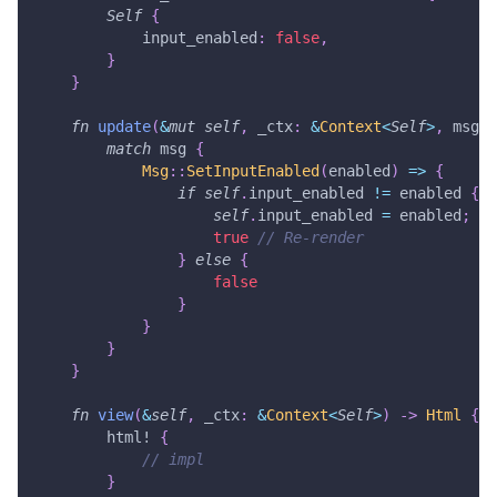
Self
{
            input_enabled
:
false
,
}
}
fn
update
(
&
mut
self
,
 _ctx
:
&
Context
<
Self
>
,
 msg
:
match
 msg 
{
Msg
::
SetInputEnabled
(
enabled
)
=>
{
if
self
.
input_enabled 
!=
 enabled 
{
self
.
input_enabled 
=
 enabled
;
true
// Re-render
}
else
{
false
}
}
}
}
fn
view
(
&
self
,
 _ctx
:
&
Context
<
Self
>
)
->
Html
{
html!
{
// impl
}