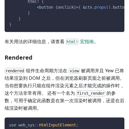
html!
{
<
button 
{
onclick
}
>
{
&
ctx
.
props
(
)
.
button_
}
}
}
有关用法的详细信息，请查看
宏指南
。
html!
Rendered
组件生命周期方法在
被调用并且 Yew 已将
rendered
view
结果渲染到 DOM 之后，但在浏览器刷新页面之前被调用。
当你想要执行只能在组件渲染元素之后才能完成的操作时，
这个方法非常有用。 还有一个名为
的参
first_render
数，可用于确定此函数是在第一次渲染时被调用，还是在后
续渲染时被调用。
use
web_sys
::
HtmlInputElement
;