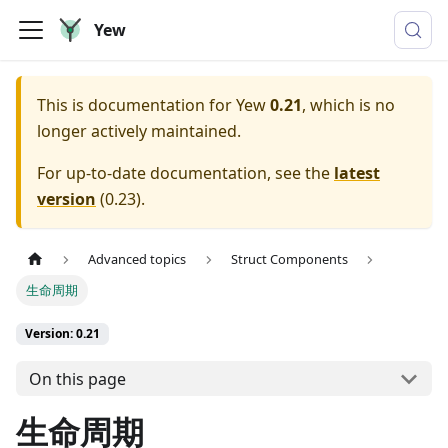
Yew
This is documentation for
Yew
0.21
, which is no
longer actively maintained.
For up-to-date documentation, see the
latest
version
(
0.23
).
Advanced topics
Struct Components
生命周期
Version: 0.21
On this page
生命周期