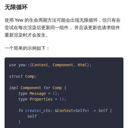
无限循环
使用 Yew 的生命周期方法可能会出现无限循环，但只有在
尝试在每次渲染后更新同一组件， 并且该更新也请求组件
重新渲染时才会发生。
一个简单的示例如下：
use
yew
::
{
Context
,
Component
,
Html
}
;
struct
Comp
;
impl
Component
for
Comp
{
type
Message
=
(
)
;
type
Properties
=
(
)
;
fn
create
(
_ctx
:
&
Context
<
Self
>
)
->
Self
{
Self
}