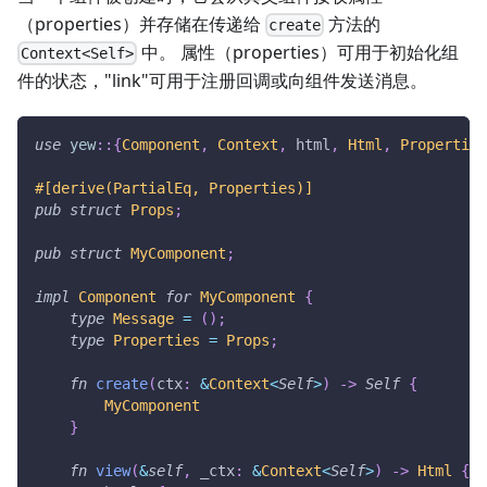
（properties）并存储在传递给
方法的
create
中。 属性（properties）可用于初始化组
Context<Self>
件的状态，"link"可用于注册回调或向组件发送消息。
use
yew
::
{
Component
,
Context
,
 html
,
Html
,
Properties
#[derive(PartialEq, Properties)]
pub
struct
Props
;
pub
struct
MyComponent
;
impl
Component
for
MyComponent
{
type
Message
=
(
)
;
type
Properties
=
Props
;
fn
create
(
ctx
:
&
Context
<
Self
>
)
->
Self
{
MyComponent
}
fn
view
(
&
self
,
 _ctx
:
&
Context
<
Self
>
)
->
Html
{