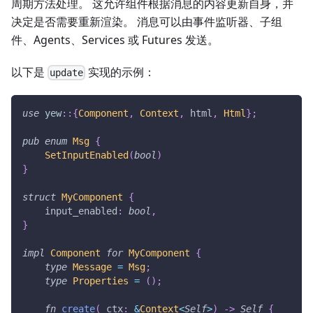
周期方法处理。 这允许组件根据消息的内容更新自身，并
决定是否需要重新渲染。 消息可以由事件监听器、子组
件、Agents、Services 或 Futures 发送。
以下是
实现的示例：
update
use
yew
::
{
Component
,
Context
,
 html
,
Html
}
;
pub
enum
Msg
{
SetInputEnabled
(
bool
)
}
struct
MyComponent
{
    input_enabled
:
bool
,
}
impl
Component
for
MyComponent
{
type
Message
=
Msg
;
type
Properties
=
(
)
;
fn
create
(
_ctx
:
&
Context
<
Self
>
)
->
Self
{