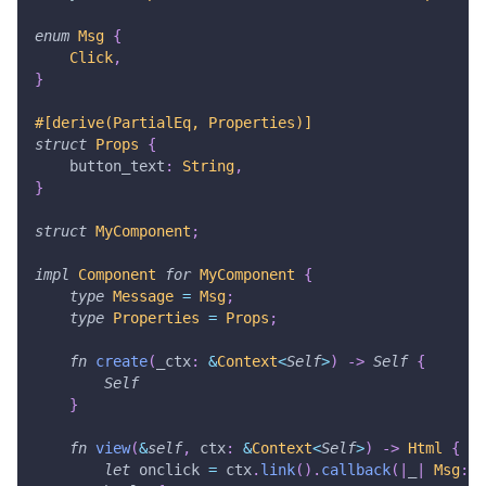
enum
Msg
{
Click
,
}
#[derive(PartialEq, Properties)]
struct
Props
{
    button_text
:
String
,
}
struct
MyComponent
;
impl
Component
for
MyComponent
{
type
Message
=
Msg
;
type
Properties
=
Props
;
fn
create
(
_ctx
:
&
Context
<
Self
>
)
->
Self
{
Self
}
fn
view
(
&
self
,
 ctx
:
&
Context
<
Self
>
)
->
Html
{
let
 onclick 
=
 ctx
.
link
(
)
.
callback
(
|
_
|
Msg
::
C