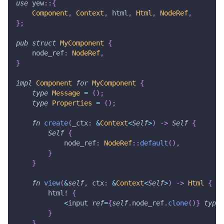
use
yew
::
{
Component
,
Context
,
 html
,
Html
,
NodeRef
,
}
;
pub
struct
MyComponent
{
    node_ref
:
NodeRef
,
}
impl
Component
for
MyComponent
{
type
Message
=
(
)
;
type
Properties
=
(
)
;
fn
create
(
_ctx
:
&
Context
<
Self
>
)
->
Self
{
Self
{
            node_ref
:
NodeRef
::
default
(
)
,
}
}
fn
view
(
&
self
,
 ctx
:
&
Context
<
Self
>
)
->
Html
{
html!
{
<
input 
ref
=
{
self
.
node_ref
.
clone
(
)
}
type
=
}
}