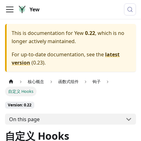
Yew
This is documentation for
Yew
0.22
, which is no
longer actively maintained.
For up-to-date documentation, see the
latest
version
(
0.23
).
核心概念
函数式组件
钩子
自定义 Hooks
Version: 0.22
On this page
自定义 Hooks