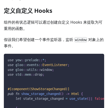
定义自定义 Hooks
组件的有状态逻辑可以通过创建自定义 Hooks 来提取为可
重用的函数。
假设我们希望创建一个事件监听器，监听
对象上的
window
事件。
use
yew
::
prelude
::
*
;
use
gloo
::
events
::
EventListener
;
use
gloo
::
utils
::
window
;
use
std
::
mem
::
drop
;
#[component(ShowStorageChanged)]
pub
fn
show_storage_changed
(
)
->
Html
{
let
 state_storage_changed 
=
use_state
(
|
|
false
)
;