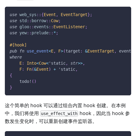
use
web_sys
::
{
Event
,
EventTarget
}
;
use
std
::
borrow
::
Cow
;
use
gloo
::
events
::
EventListener
;
use
yew
::
prelude
::
*
;
#[hook]
pub
fn
use_event
<
E
,
F
>
(
target
:
&
EventTarget
,
 event_t
where
E
:
Into
<
Cow
<
'static
,
str
>>
,
F
:
Fn
(
&
Event
)
+
'static
,
{
todo!
(
)
}
这个简单的 hook 可以通过组合内置 hook 创建。在本例
中，我们将使用
hook，因此当 hook 参
use_effect_with
数发生变化时，可以重新创建事件监听器。