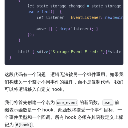
{
let
 state_storage_changed 
=
 state_storage_ch
use_effect
(
|
|
{
let
 listener 
=
EventListener
::
new
(
&
windo
move
|
|
{
drop
(
listener
)
;
}
}
)
;
}
html!
{
<
div
>
{
"Storage Event Fired: "
}
{
*
state_st
}
这段代码有一个问题：逻辑无法被另一个组件重用。如果我
们构建另一个监听不同事件的组件，而不是复制代码，我们
可以将逻辑移入自定义 hook。
我们将首先创建一个名为
的新函数。
前
use_event
use_
缀表示函数是一个 hook。此函数将接受一个事件目标、一
个事件类型和一个回调。所有 hook 必须在其函数定义上标
记为
。
#[hook]