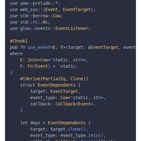
use
yew
::
prelude
::
*
;
use
web_sys
::
{
Event
,
EventTarget
}
;
use
std
::
borrow
::
Cow
;
use
std
::
rc
::
Rc
;
use
gloo
::
events
::
EventListener
;
#[hook]
pub
fn
use_event
<
E
,
F
>
(
target
:
&
EventTarget
,
 event_t
where
E
:
Into
<
Cow
<
'static
,
str
>>
,
F
:
Fn
(
Event
)
+
'static
,
{
#[derive(PartialEq, Clone)]
struct
EventDependents
{
        target
:
EventTarget
,
        event_type
:
Cow
<
'static
,
str
>
,
        callback
:
Callback
<
Event
>
,
}
let
 deps 
=
EventDependents
{
        target
:
 target
.
clone
(
)
,
        event_type
:
 event_type
.
into
(
)
,