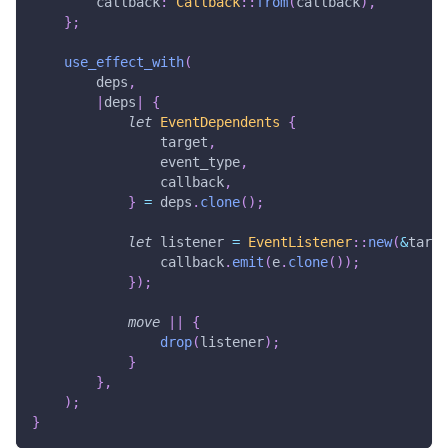
        callback
:
Callback
::
from
(
callback
)
,
}
;
use_effect_with
(
        deps
,
|
deps
|
{
let
EventDependents
{
                target
,
                event_type
,
                callback
,
}
=
 deps
.
clone
(
)
;
let
 listener 
=
EventListener
::
new
(
&
targe
                callback
.
emit
(
e
.
clone
(
)
)
;
}
)
;
move
|
|
{
drop
(
listener
)
;
}
}
,
)
;
}