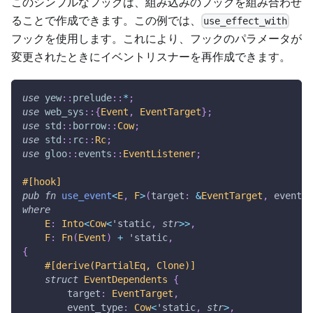
このシンプルなフックは、組み込みのフックを組み合わせ
ることで作成できます。この例では、
use_effect_with
フックを使用します。これにより、フックのパラメータが
変更されたときにイベントリスナーを再作成できます。
use
yew
::
prelude
::
*
;
use
web_sys
::
{
Event
,
EventTarget
}
;
use
std
::
borrow
::
Cow
;
use
std
::
rc
::
Rc
;
use
gloo
::
events
::
EventListener
;
#[hook]
pub
fn
use_event
<
E
,
F
>
(
target
:
&
EventTarget
,
 event_t
where
E
:
Into
<
Cow
<
'static
,
str
>>
,
F
:
Fn
(
Event
)
+
'static
,
{
#[derive(PartialEq, Clone)]
struct
EventDependents
{
        target
:
EventTarget
,
        event_type
:
Cow
<
'static
,
str
>
,