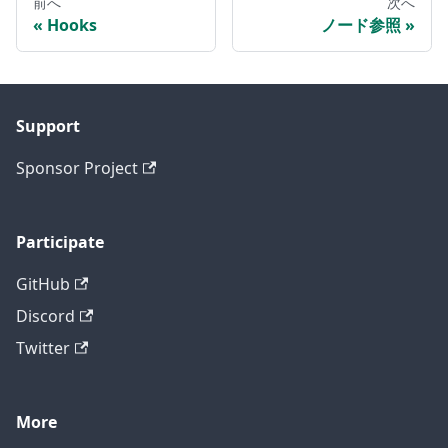
前へ
次へ
Hooks
ノード参照
Support
Sponsor Project
Participate
GitHub
Discord
Twitter
More