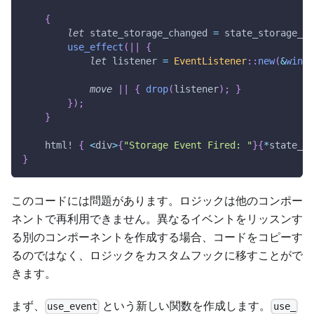
{
let
 state_storage_changed 
=
 state_storage_ch
use_effect
(
|
|
{
let
 listener 
=
EventListener
::
new
(
&
windo
move
|
|
{
drop
(
listener
)
;
}
}
)
;
}
html!
{
<
div
>
{
"Storage Event Fired: "
}
{
*
state_st
}
このコードには問題があります。ロジックは他のコンポー
ネントで再利用できません。異なるイベントをリッスンす
る別のコンポーネントを作成する場合、コードをコピーす
るのではなく、ロジックをカスタムフックに移すことがで
きます。
まず、
という新しい関数を作成します。
use_event
use_