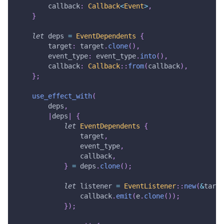
        callback
:
Callback
<
Event
>
,
}
let
 deps 
=
EventDependents
{
        target
:
 target
.
clone
(
)
,
        event_type
:
 event_type
.
into
(
)
,
        callback
:
Callback
::
from
(
callback
)
,
}
;
use_effect_with
(
        deps
,
|
deps
|
{
let
EventDependents
{
                target
,
                event_type
,
                callback
,
}
=
 deps
.
clone
(
)
;
let
 listener 
=
EventListener
::
new
(
&
targe
                callback
.
emit
(
e
.
clone
(
)
)
;
}
)
;