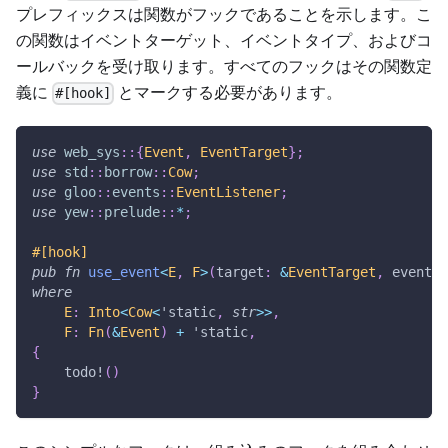
プレフィックスは関数がフックであることを示します。こ
の関数はイベントターゲット、イベントタイプ、およびコ
ールバックを受け取ります。すべてのフックはその関数定
義に
とマークする必要があります。
#[hook]
use
web_sys
::
{
Event
,
EventTarget
}
;
use
std
::
borrow
::
Cow
;
use
gloo
::
events
::
EventListener
;
use
yew
::
prelude
::
*
;
#[hook]
pub
fn
use_event
<
E
,
F
>
(
target
:
&
EventTarget
,
 event_t
where
E
:
Into
<
Cow
<
'static
,
str
>>
,
F
:
Fn
(
&
Event
)
+
'static
,
{
todo!
(
)
}