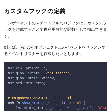
カスタムフックの定義
コンポーネントのステートフルなロジックは、カスタムフ
ックを作成することで再利用可能な関数として抽出できま
す。
例えば、
オブジェクト上のイベントをリッスンす
window
るイベントリスナーを作成したいとします。
use
yew
::
prelude
::
*
;
use
gloo
::
events
::
EventListener
;
use
gloo
::
utils
::
window
;
use
std
::
mem
::
drop
;
#[component(ShowStorageChanged)]
pub
fn
show_storage_changed
(
)
->
Html
{
let
 state_storage_changed 
=
use_state
(
|
|
false
)
;