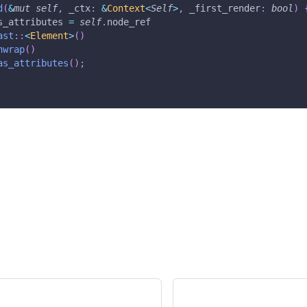
d
(
&
mut
self
,
 _ctx
:
&
Context
<
Self
>
,
 _first_render
:
bool
)
s_attributes 
=
self
.
node_ref
ast
::
<
Element
>
(
)
nwrap
(
)
as_attributes
(
)
;