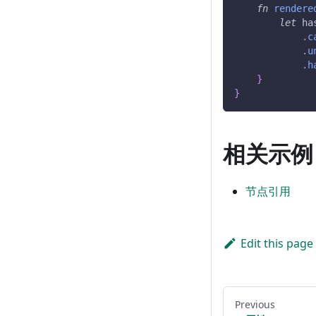
fn
rendere
let
 ha
.
c
.
u
.
h
}
}
相关示例
节点引用
Edit this page
Previous