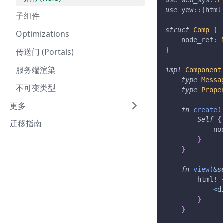
use
yew
::
{
html
子组件
struct
Comp
{
Optimizations
    node_ref
:
}
传送门 (Portals)
服务端渲染
impl
Component
type
Messa
不可变类型
type
Prope
更多
fn
create
(
Self
{
迁移指南
            no
}
}
fn
view
(
&
s
html!
<
d
}
}