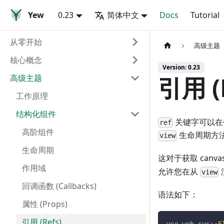
Yew
0.23
简体中文
Docs
Tutorial
从零开始
高级主题
核心概念
Version: 0.23
引用 (
高级主题
工作原理
结构化组件
关键字可以在任
ref
高阶组件
生命周期方法
view
生命周期
这对于获取 can
作用域
允许您在从
view
回调函数 (Callbacks)
语法如下：
属性 (Props)
引用 (Refs)
use
web_sys
::
E