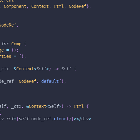
,
Component
,
Context
,
Html
,
NodeRef
}
;
NodeRef
,
for
Comp
{
ge
=
(
)
;
rties
=
(
)
;
_ctx
:
&
Context
<
Self
>
)
->
Self
{
de_ref
:
NodeRef
::
default
(
)
,
elf
,
 _ctx
:
&
Context
<
Self
>
)
->
Html
{
{
iv 
ref
=
{
self
.
node_ref
.
clone
(
)
}
>
<
/
div
>