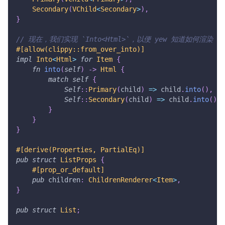
Secondary
(
VChild
<
Secondary
>
)
,
}
// 现在，我们实现 `Into<Html>`，以便 yew 知道如何渲染 `I
#[allow(clippy::from_over_into)]
impl
Into
<
Html
>
for
Item
{
fn
into
(
self
)
->
Html
{
match
self
{
Self
::
Primary
(
child
)
=>
 child
.
into
(
)
,
Self
::
Secondary
(
child
)
=>
 child
.
into
(
)
,
}
}
}
#[derive(Properties, PartialEq)]
pub
struct
ListProps
{
#[prop_or_default]
pub
 children
:
ChildrenRenderer
<
Item
>
,
}
pub
struct
List
;