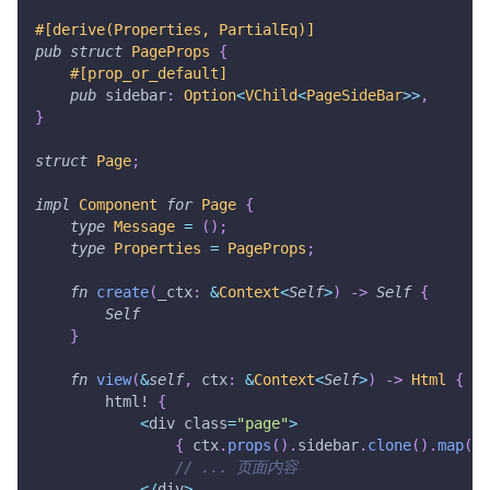
#[derive(Properties, PartialEq)]
pub
struct
PageProps
{
#[prop_or_default]
pub
 sidebar
:
Option
<
VChild
<
PageSideBar
>>
,
}
struct
Page
;
impl
Component
for
Page
{
type
Message
=
(
)
;
type
Properties
=
PageProps
;
fn
create
(
_ctx
:
&
Context
<
Self
>
)
->
Self
{
Self
}
fn
view
(
&
self
,
 ctx
:
&
Context
<
Self
>
)
->
Html
{
html!
{
<
div class
=
"page"
>
{
 ctx
.
props
(
)
.
sidebar
.
clone
(
)
.
map
(
Ht
// ... 页面内容
<
/
div
>