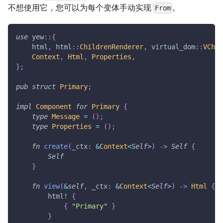
不想使用它，您可以为每个变体手动实现
。
From
use
yew
::
{
    html
,
html
::
ChildrenRenderer
,
virtual_dom
::
VChil
Context
,
Html
,
Properties
,
}
;
pub
struct
Primary
;
impl
Component
for
Primary
{
type
Message
=
(
)
;
type
Properties
=
(
)
;
fn
create
(
_ctx
:
&
Context
<
Self
>
)
->
Self
{
Self
}
fn
view
(
&
self
,
 _ctx
:
&
Context
<
Self
>
)
->
Html
{
html!
{
{
"Primary"
}
}