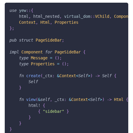
use
yew
::
{
    html
,
 html_nested
,
virtual_dom
::
VChild
,
Componen
Context
,
Html
,
Properties
}
;
pub
struct
PageSideBar
;
impl
Component
for
PageSideBar
{
type
Message
=
(
)
;
type
Properties
=
(
)
;
fn
create
(
_ctx
:
&
Context
<
Self
>
)
->
Self
{
Self
}
fn
view
(
&
self
,
 _ctx
:
&
Context
<
Self
>
)
->
Html
{
html!
{
{
"sidebar"
}
}
}
}