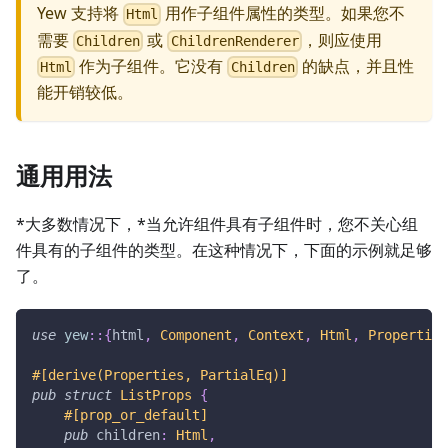
Yew 支持将
用作子组件属性的类型。如果您不
Html
需要
或
，则应使用
Children
ChildrenRenderer
作为子组件。它没有
的缺点，并且性
Html
Children
能开销较低。
通用用法
*大多数情况下，*当允许组件具有子组件时，您不关心组
件具有的子组件的类型。在这种情况下，下面的示例就足够
了。
use
yew
::
{
html
,
Component
,
Context
,
Html
,
Properties
#[derive(Properties, PartialEq)]
pub
struct
ListProps
{
#[prop_or_default]
pub
 children
:
Html
,