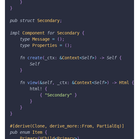
}
}
pub
struct
Secondary
;
impl
Component
for
Secondary
{
type
Message
=
(
)
;
type
Properties
=
(
)
;
fn
create
(
_ctx
:
&
Context
<
Self
>
)
->
Self
{
Self
}
fn
view
(
&
self
,
 _ctx
:
&
Context
<
Self
>
)
->
Html
{
html!
{
{
"Secondary"
}
}
}
}
#[derive(Clone, derive_more::From, PartialEq)]
pub
enum
Item
{
Primary
(
VChild
<
Primary
>
)
,