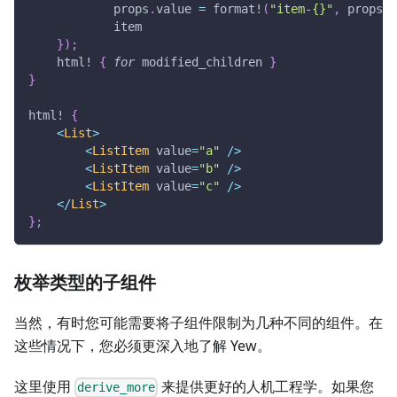
            props
.
value 
=
format!
(
"item-{}"
,
 props
.
v
            item
}
)
;
html!
{
for
 modified_children 
}
}
html!
{
<
List
>
<
ListItem
 value
=
"a"
/
>
<
ListItem
 value
=
"b"
/
>
<
ListItem
 value
=
"c"
/
>
<
/
List
>
}
;
枚举类型的子组件
当然，有时您可能需要将子组件限制为几种不同的组件。在
这些情况下，您必须更深入地了解 Yew。
这里使用
来提供更好的人机工程学。如果您
derive_more