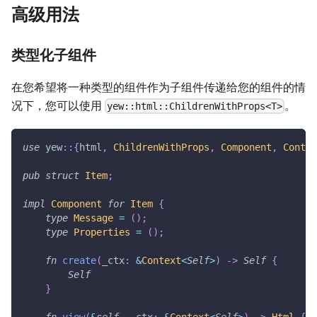
高级用法
类型化子组件
在您希望将一种类型的组件作为子组件传递给您的组件的情
况下，您可以使用
。
yew::html::ChildrenWithProps<T>
use
yew
::
{
html
,
ChildrenWithProps
,
Component
,
Contex
pub
struct
Item
;
impl
Component
for
Item
{
type
Message
=
(
)
;
type
Properties
=
(
)
;
fn
create
(
_ctx
:
&
Context
<
Self
>
)
->
Self
{
Self
}