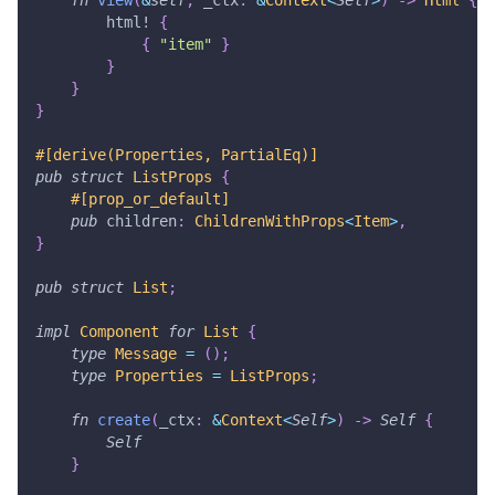
fn
view
(
&
self
,
 _ctx
:
&
Context
<
Self
>
)
->
Html
{
html!
{
{
"item"
}
}
}
}
#[derive(Properties, PartialEq)]
pub
struct
ListProps
{
#[prop_or_default]
pub
 children
:
ChildrenWithProps
<
Item
>
,
}
pub
struct
List
;
impl
Component
for
List
{
type
Message
=
(
)
;
type
Properties
=
ListProps
;
fn
create
(
_ctx
:
&
Context
<
Self
>
)
->
Self
{
Self
}