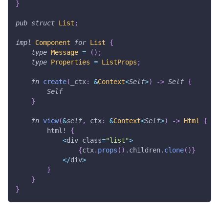
}
pub
struct
List
;
impl
Component
for
List
{
type
Message
=
(
)
;
type
Properties
=
ListProps
;
fn
create
(
_ctx
:
&
Context
<
Self
>
)
->
Self
{
Self
}
fn
view
(
&
self
,
 ctx
:
&
Context
<
Self
>
)
->
Html
{
html!
{
<
div class
=
"list"
>
{
ctx
.
props
(
)
.
children
.
clone
(
)
}
<
/
div
>
}
}
}