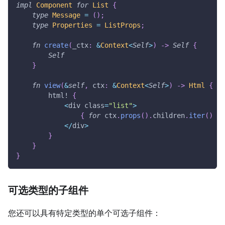
impl
Component
for
List
{
type
Message
=
(
)
;
type
Properties
=
ListProps
;
fn
create
(
_ctx
:
&
Context
<
Self
>
)
->
Self
{
Self
}
fn
view
(
&
self
,
 ctx
:
&
Context
<
Self
>
)
->
Html
{
html!
{
<
div class
=
"list"
>
{
for
 ctx
.
props
(
)
.
children
.
iter
(
)
}
<
/
div
>
}
}
}
可选类型的子组件
您还可以具有特定类型的单个可选子组件：