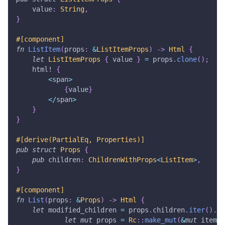
    value
:
String
,
}
#[component]
fn
ListItem
(
props
:
&
ListItemProps
)
->
Html
{
let
ListItemProps
{
 value 
}
=
 props
.
clone
(
)
;
html!
{
<
span
>
{
value
}
<
/
span
>
}
}
#[derive(PartialEq, Properties)]
pub
struct
Props
{
pub
 children
:
ChildrenWithProps
<
ListItem
>
,
}
#[component]
fn
List
(
props
:
&
Props
)
->
Html
{
let
 modified_children 
=
 props
.
children
.
iter
(
)
.
ma
let
mut
 props 
=
Rc
::
make_mut
(
&
mut
 item
.
p