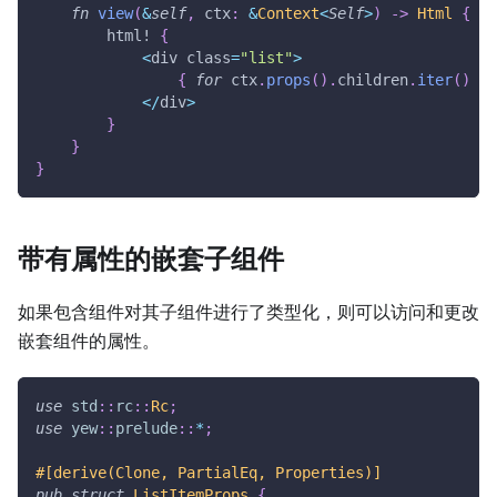
fn
view
(
&
self
,
 ctx
:
&
Context
<
Self
>
)
->
Html
{
html!
{
<
div class
=
"list"
>
{
for
 ctx
.
props
(
)
.
children
.
iter
(
)
}
<
/
div
>
}
}
}
带有属性的嵌套子组件
如果包含组件对其子组件进行了类型化，则可以访问和更改
嵌套组件的属性。
use
std
::
rc
::
Rc
;
use
yew
::
prelude
::
*
;
#[derive(Clone, PartialEq, Properties)]
pub
struct
ListItemProps
{