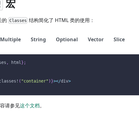
宏
!
关的
结构简化了 HTML 类的使用：
Classes
Multiple
String
Optional
Vector
Slice
ses
,
 html
}
;
classes!
(
"container"
)
}
>
<
/
div
>
内容请参见
这个文档
。