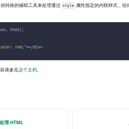
有提供特殊的辅助工具来处理通过
属性指定的内联样式，但你
style
ses
,
 html
}
;
color: red;"
>
<
/
div
>
内容请参见
这个文档
。
宏处理 HTML