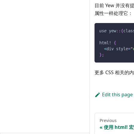
目前 Yew 并没
属性一样处理它：
use
yew
::
{
clas
html!
{
<
div style
=
"
}
;
更多 CSS 相关的
Edit this page
Previous
使用 html! 