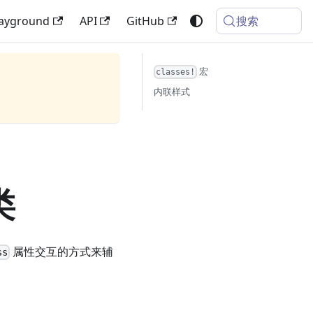
搜索
layground
API
GitHub
宏
classes!
内联样式
类
属性交互的方式来辅
ss