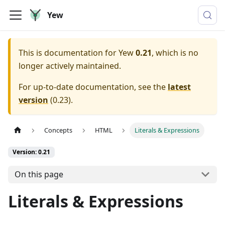
Yew
This is documentation for
Yew
0.21
, which is no
longer actively maintained.
For up-to-date documentation, see the
latest
version
(
0.23
).
Concepts
HTML
Literals & Expressions
Version: 0.21
On this page
Literals & Expressions