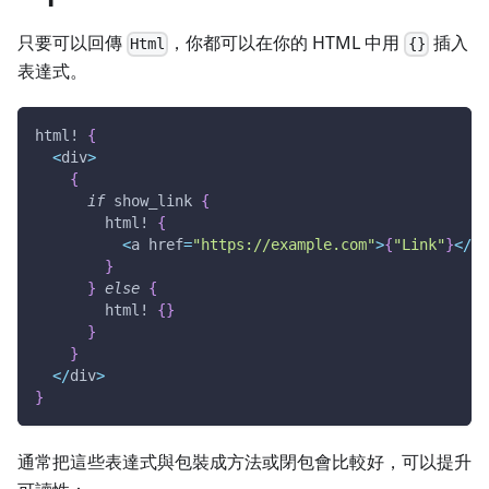
只要可以回傳
，你都可以在你的 HTML 中用
插入
Html
{}
表達式。
html!
{
<
div
>
{
if
 show_link 
{
html!
{
<
a href
=
"https://example.com"
>
{
"Link"
}
<
/
a
>
}
}
else
{
html!
{
}
}
}
<
/
div
>
}
通常把這些表達式與包裝成方法或閉包會比較好，可以提升