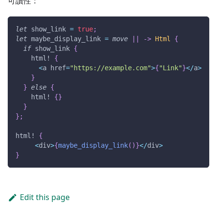
可讀性：
let
 show_link 
=
true
;
let
 maybe_display_link 
=
move
|
|
->
Html
{
if
 show_link 
{
html!
{
<
a href
=
"https://example.com"
>
{
"Link"
}
<
/
a
>
}
}
else
{
html!
{
}
}
}
;
html!
{
<
div
>
{
maybe_display_link
(
)
}
<
/
div
>
}
Edit this page