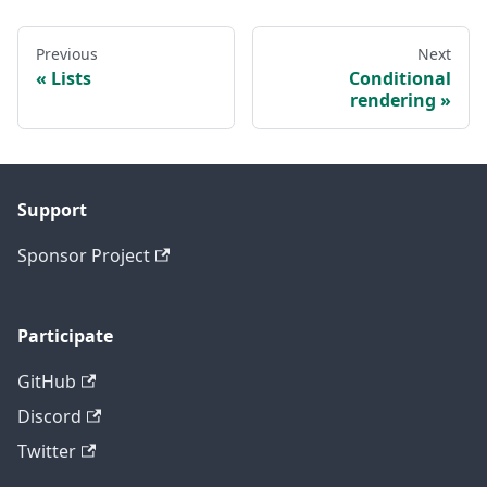
Previous
Next
Lists
Conditional
rendering
Support
Sponsor Project
Participate
GitHub
Discord
Twitter