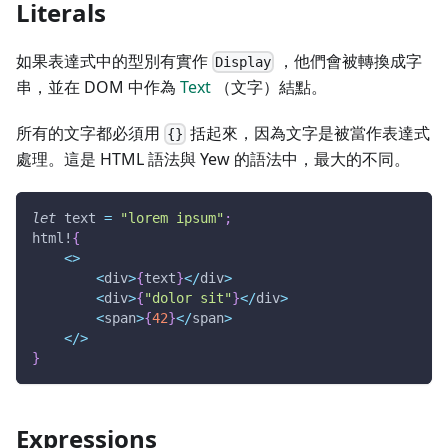
Literals
如果表達式中的型別有實作
，他們會被轉換成字
Display
串，並在 DOM 中作為
Text
（文字）結點。
所有的文字都必須用
括起來，因為文字是被當作表達式
{}
處理。這是 HTML 語法與 Yew 的語法中，最大的不同。
let
 text 
=
"lorem ipsum"
;
html!
{
<
>
<
div
>
{
text
}
<
/
div
>
<
div
>
{
"dolor sit"
}
<
/
div
>
<
span
>
{
42
}
<
/
span
>
<
/
>
}
Expressions