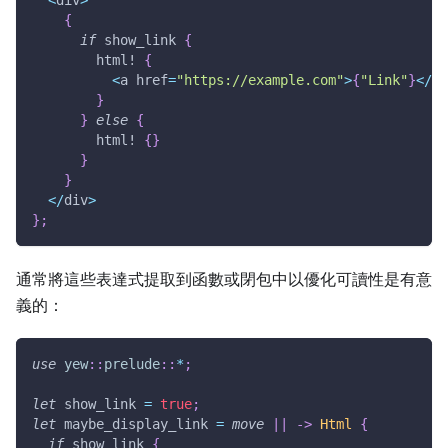
{
if
 show_link 
{
html!
{
<
a href
=
"https://example.com"
>
{
"Link"
}
<
/
a
>
}
}
else
{
html!
{
}
}
}
<
/
div
>
}
;
通常將這些表達式提取到函數或閉包中以優化可讀性是有意
義的：
use
yew
::
prelude
::
*
;
let
 show_link 
=
true
;
let
 maybe_display_link 
=
move
|
|
->
Html
{
if
 show_link 
{