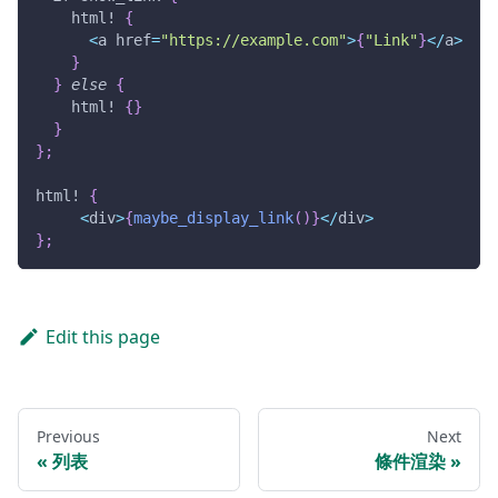
html!
{
<
a href
=
"https://example.com"
>
{
"Link"
}
<
/
a
>
}
}
else
{
html!
{
}
}
}
;
html!
{
<
div
>
{
maybe_display_link
(
)
}
<
/
div
>
}
;
Edit this page
Previous
Next
列表
條件渲染