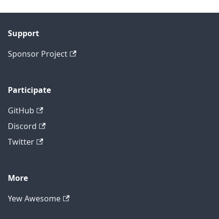
Support
Sponsor Project
Participate
GitHub
Discord
Twitter
More
Yew Awesome