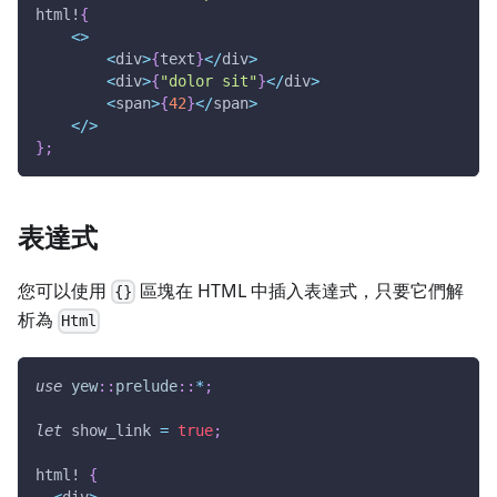
html!
{
<
>
<
div
>
{
text
}
<
/
div
>
<
div
>
{
"dolor sit"
}
<
/
div
>
<
span
>
{
42
}
<
/
span
>
<
/
>
}
;
表達式
您可以使用
區塊在 HTML 中插入表達式，只要它們解
{}
析為
Html
use
yew
::
prelude
::
*
;
let
 show_link 
=
true
;
html!
{
<
div
>