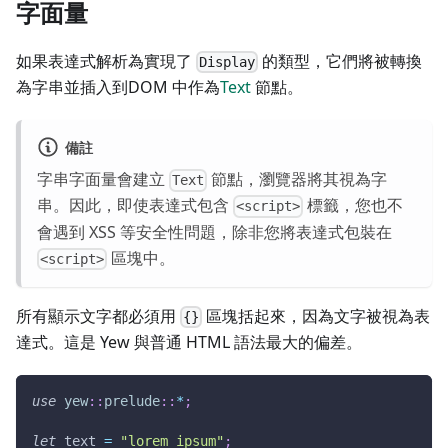
字面量
如果表達式解析為實現了
的類型，它們將被轉換
Display
為字串並插入到DOM 中作為
Text
節點。
備註
字串字面量會建立
節點，瀏覽器將其視為字
Text
串。因此，即使表達式包含
標籤，您也不
<script>
會遇到 XSS 等安全性問題，除非您將表達式包裝在
區塊中。
<script>
所有顯示文字都必須用
區塊括起來，因為文字被視為表
{}
達式。這是 Yew 與普通 HTML 語法最大的偏差。
use
yew
::
prelude
::
*
;
let
 text 
=
"lorem ipsum"
;