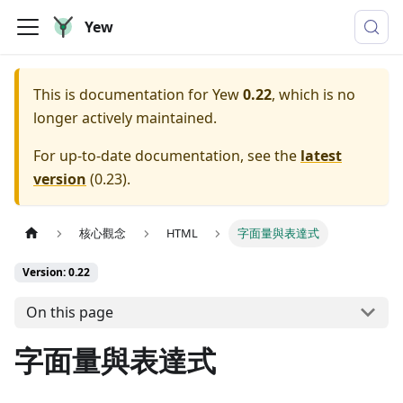
Yew
This is documentation for
Yew
0.22
, which is no
longer actively maintained.
For up-to-date documentation, see the
latest
version
(
0.23
).
核心觀念
HTML
字面量與表達式
Version: 0.22
On this page
字面量與表達式