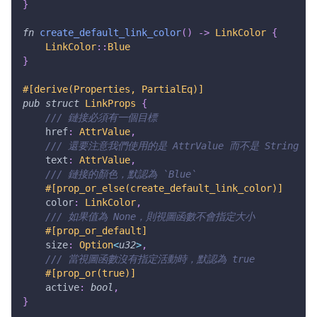
}
fn
create_default_link_color
(
)
->
LinkColor
{
LinkColor
::
Blue
}
#[derive(Properties, PartialEq)]
pub
struct
LinkProps
{
/// 鏈接必須有一個目標
    href
:
AttrValue
,
/// 還要注意我們使用的是 AttrValue 而不是 String
    text
:
AttrValue
,
/// 鏈接的顏色，默認為 `Blue`
#[prop_or_else(create_default_link_color)]
    color
:
LinkColor
,
/// 如果值為 None，則視圖函數不會指定大小
#[prop_or_default]
    size
:
Option
<
u32
>
,
/// 當視圖函數沒有指定活動時，默認為 true
#[prop_or(true)]
    active
:
bool
,
}