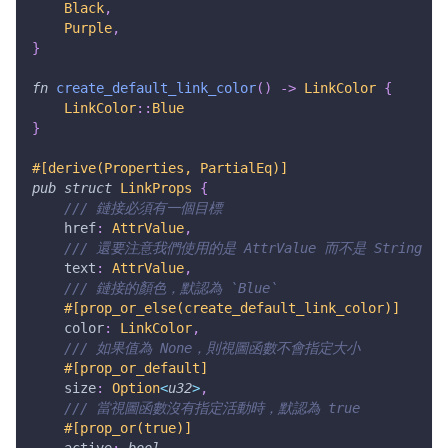
Black
,
Purple
,
}
fn
create_default_link_color
(
)
->
LinkColor
{
LinkColor
::
Blue
}
#[derive(Properties, PartialEq)]
pub
struct
LinkProps
{
/// 鏈接必須有一個目標
    href
:
AttrValue
,
/// 還要注意我們使用的是 AttrValue 而不是 String
    text
:
AttrValue
,
/// 鏈接的顏色，默認為 `Blue`
#[prop_or_else(create_default_link_color)]
    color
:
LinkColor
,
/// 如果值為 None，則視圖函數不會指定大小
#[prop_or_default]
    size
:
Option
<
u32
>
,
/// 當視圖函數沒有指定活動時，默認為 true
#[prop_or(true)]