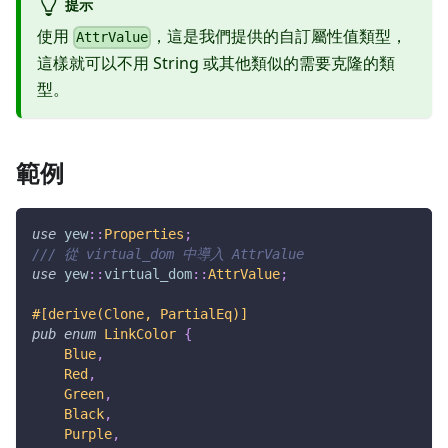
提示
使用
，這是我們提供的自訂屬性值類型，
AttrValue
這樣就可以不用 String 或其他類似的需要克隆的類
型。
範例
use
yew
::
Properties
;
/// 從 virtual_dom 中導入 AttrValue
use
yew
::
virtual_dom
::
AttrValue
;
#[derive(Clone, PartialEq)]
pub
enum
LinkColor
{
Blue
,
Red
,
Green
,
Black
,
Purple
,