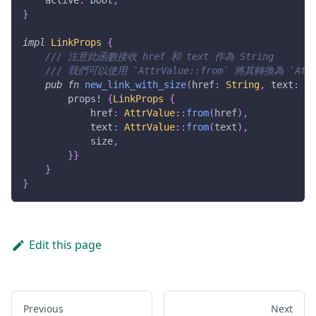
    active
:
bool
,
}
impl
LinkProps
{
/// 注意此函數接收 href 和 text 作為 String
/// 我們可以使用 `AttrValue::from` 將其轉換為 `Attr
pub
fn
new_link_with_size
(
href
:
String
,
 text
:
St
props!
{
LinkProps
{
            href
:
AttrValue
::
from
(
href
)
,
            text
:
AttrValue
::
from
(
text
)
,
            size
,
}
}
}
}
Edit this page
Previous
Next