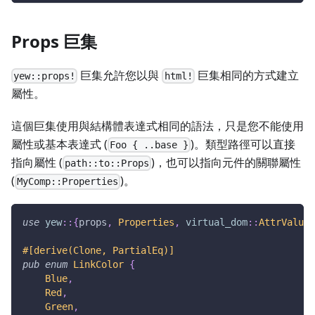
Props 巨集
巨集允許您以與
巨集相同的方式建立
yew::props!
html!
屬性。
這個巨集使用與結構體表達式相同的語法，只是您不能使用
屬性或基本表達式 (
)。類型路徑可以直接
Foo { ..base }
指向屬性 (
)，也可以指向元件的關聯屬性
path::to::Props
(
)。
MyComp::Properties
use
yew
::
{
props
,
Properties
,
virtual_dom
::
AttrValue
}
#[derive(Clone, PartialEq)]
pub
enum
LinkColor
{
Blue
,
Red
,
Green
,