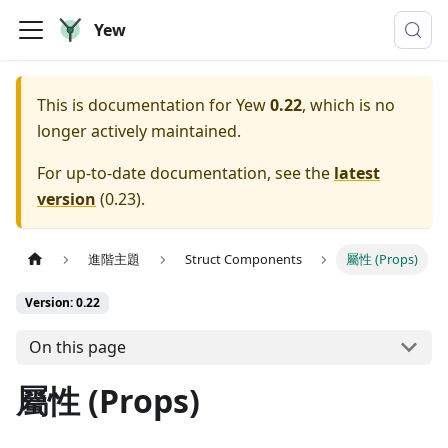
Yew
This is documentation for
Yew
0.22
, which is no
longer actively maintained.
For up-to-date documentation, see the
latest
version
(
0.23
).
進階主題
Struct Components
屬性 (Props)
Version: 0.22
On this page
屬性 (Props)