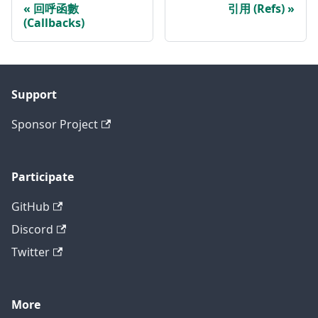
回呼函數
引用 (Refs)
(Callbacks)
Support
Sponsor Project
Participate
GitHub
Discord
Twitter
More