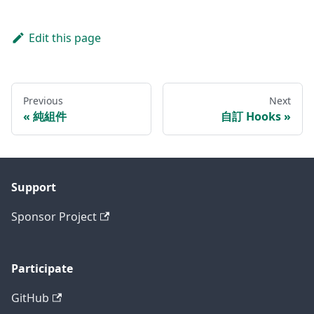
Edit this page
Previous
Next
純組件
自訂 Hooks
Support
Sponsor Project
Participate
GitHub