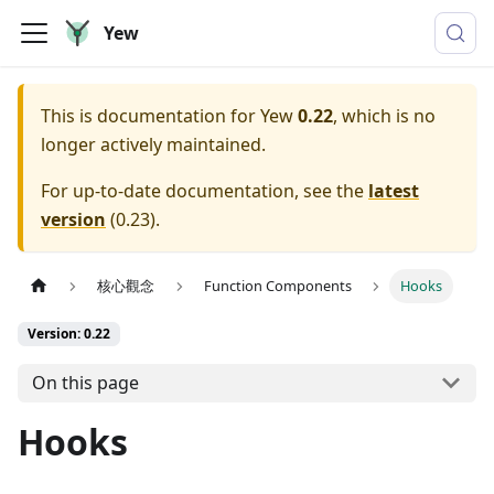
Yew
This is documentation for
Yew
0.22
, which is no
longer actively maintained.
For up-to-date documentation, see the
latest
version
(
0.23
).
核心觀念
Function Components
Hooks
Version: 0.22
On this page
Hooks