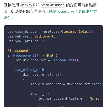
直接使用
和
的介面可能有點痛
web-sys
wasm-bindgen
苦…所以要有點心理準備（
感謝
，有了更簡潔的方
gloo
法
）。
use
wasm_bindgen
::
{
prelude
::
Closure
,
JsCast
}
;
use
web_sys
::
HtmlElement
;
use
yew
::
prelude
::
*
;
#[component]
fn
MyComponent
(
)
->
Html
{
let
 div_node_ref 
=
use_node_ref
(
)
;
use_effect_with
(
        div_node_ref
.
clone
(
)
,
{
let
 div_node_ref 
=
 div_node_ref
.
clone
(
)
;
move
|
_
|
{
let
mut
 custard_listener 
=
None
;