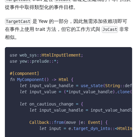
從事件中取得類型化的事件目標。
是 Yew 的一部分，因此無需添加依賴項即可
TargetCast
在事件上使用 trait 方法，但它的工作方式與
非常
JsCast
相似。
use
web_sys
::
HtmlInputElement
;
use
yew
::
prelude
::
*
;
#[component]
fn
MyComponent
(
)
->
Html
{
let
 input_value_handle 
=
use_state
(
String
::
defau
let
 input_value 
=
(
*
input_value_handle
)
.
clone
(
)
;
let
 on_cautious_change 
=
{
let
 input_value_handle 
=
 input_value_handle
.
Callback
::
from
(
move
|
e
:
Event
|
{
let
 input 
=
 e
.
target_dyn_into
::
<
HtmlInpu