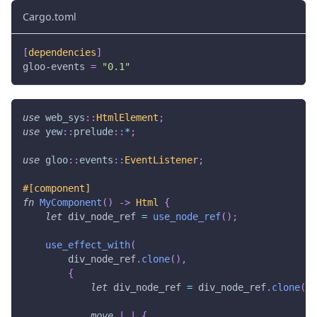
Cargo.toml
[
dependencies
]
gloo-events
=
"0.1"
use
web_sys
::
HtmlElement
;
use
yew
::
prelude
::
*
;
use
gloo
::
events
::
EventListener
;
#[component]
fn
MyComponent
(
)
->
Html
{
let
 div_node_ref 
=
use_node_ref
(
)
;
use_effect_with
(
        div_node_ref
.
clone
(
)
,
{
let
 div_node_ref 
=
 div_node_ref
.
clone
(
)
;
move
|
_
|
{