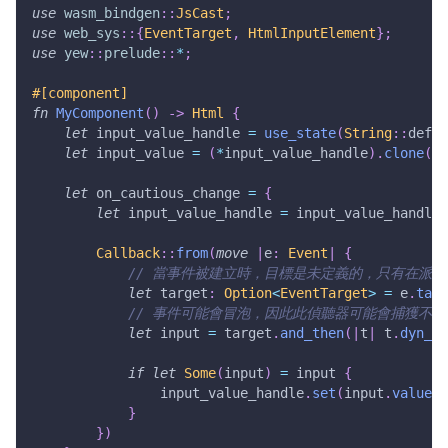
use
wasm_bindgen
::
JsCast
;
use
web_sys
::
{
EventTarget
,
HtmlInputElement
}
;
use
yew
::
prelude
::
*
;
#[component]
fn
MyComponent
(
)
->
Html
{
let
 input_value_handle 
=
use_state
(
String
::
defau
let
 input_value 
=
(
*
input_value_handle
)
.
clone
(
)
;
let
 on_cautious_change 
=
{
let
 input_value_handle 
=
 input_value_handle
.
Callback
::
from
(
move
|
e
:
Event
|
{
// 當事件被建立時，目標是未定義的，只有在派
let
 target
:
Option
<
EventTarget
>
=
 e
.
targ
// 事件可能會冒泡，因此此偵聽器可能會捕獲不是 Ht
let
 input 
=
 target
.
and_then
(
|
t
|
 t
.
dyn_in
if
let
Some
(
input
)
=
 input 
{
                input_value_handle
.
set
(
input
.
value
(
)
}
}
)