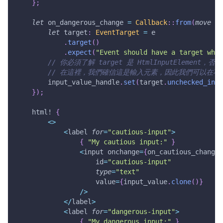
}
;
let
 on_dangerous_change 
=
Callback
::
from
(
move
|
e
let
 target
:
EventTarget
=
 e
.
target
(
)
.
expect
(
"Event should have a target when
// 你必須了解 target 是 HtmlInputElement
// 在這裡，我們確信這是輸入元素，因此我們可以在
        input_value_handle
.
set
(
target
.
unchecked_into
}
)
;
html!
{
<
>
<
label 
for
=
"cautious-input"
>
{
"My cautious input:"
}
<
input onchange
=
{
on_cautious_change
}
                    id
=
"cautious-input"
type
=
"text"
                    value
=
{
input_value
.
clone
(
)
}
/
>
<
/
label
>
<
label 
for
=
"dangerous-input"
>
{
"My dangerous input:"
}