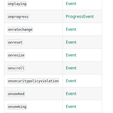
Event
onplaying
ProgressEvent
onprogress
Event
onratechange
Event
onreset
Event
onresize
Event
onscroll
Event
onsecuritypolicyviolation
Event
onseeked
Event
onseeking