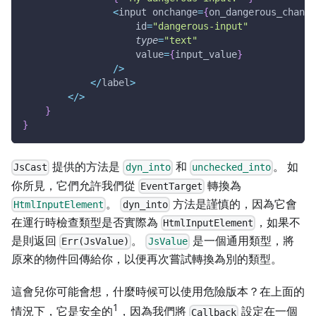
<
input onchange
=
{
on_dangerous_change
                    id
=
"dangerous-input"
type
=
"text"
                    value
=
{
input_value
}
/
>
<
/
label
>
<
/
>
}
}
提供的方法是
和
。 如
JsCast
dyn_into
unchecked_into
你所見，它們允許我們從
轉換為
EventTarget
。
方法是謹慎的，因為它會
HtmlInputElement
dyn_into
在運行時檢查類型是否實際為
，如果不
HtmlInputElement
是則返回
。
是一個通用類型，將
Err(JsValue)
JsValue
原來的物件回傳給你，以便再次嘗試轉換為別的類型。
這會兒你可能會想，什麼時候可以使用危險版本？在上面的
1
情況下，它是安全的
，因為我們將
設定在一個
Callback