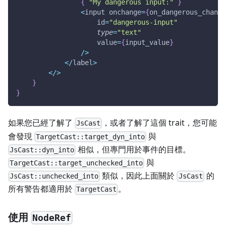
{
"My dangerous input:"
}
<
input onchange
=
{
on_dangerous_change
                    id
=
"dangerous-input"
type
=
"text"
                    value
=
{
input_value
}
/
>
<
/
label
>
<
/
>
}
}
如果您已經了解了
，或者了解了這個 trait，您可能
JsCast
會發現
與
TargetCast::target_dyn_into
相似，但專門用於事件的目標。
JsCast::dyn_into
與
TargetCast::target_unchecked_into
類似，因此上面關於
的
JsCast::unchecked_into
JsCast
所有警告都適用於
。
TargetCast
使用
NodeRef