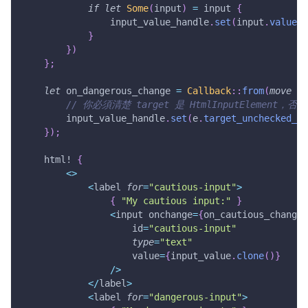
if
let
Some
(
input
)
=
 input 
{
                input_value_handle
.
set
(
input
.
value
(
)
}
}
)
}
;
let
 on_dangerous_change 
=
Callback
::
from
(
move
|
e
// 你必須清楚 target 是 HtmlInputElement
        input_value_handle
.
set
(
e
.
target_unchecked_in
}
)
;
html!
{
<
>
<
label 
for
=
"cautious-input"
>
{
"My cautious input:"
}
<
input onchange
=
{
on_cautious_change
}
                    id
=
"cautious-input"
type
=
"text"
                    value
=
{
input_value
.
clone
(
)
}
/
>
<
/
label
>
<
label 
for
=
"dangerous-input"
>