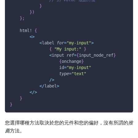
}
}
)
}
;
html!
{
<
>
<
label 
for
=
"my-input"
>
{
"My input:"
}
<
input 
ref
=
{
input_node_ref
}
{
onchange
}
                    id
=
"my-input"
type
=
"text"
/
>
<
/
label
>
<
/
>
}
}
您選擇哪種方法取決於您的元件和您的偏好，沒有所謂的
推
薦
方法。