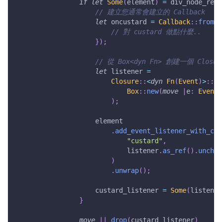
if
let
Some
(
element
)
=
 div_node_ref
.
// 建立您通常會建立的 Callback
let
 oncustard 
=
Callback
::
from
(
m
// 對 custard 做點什麼..
}
)
;
// 從 Box<dyn Fn> 創建一個 Closu
let
 listener 
=
Closure
::
<
dyn
Fn
(
Event
)
>
::
wr
Box
::
new
(
move
|
e
:
Event
|
)
;
                    element
.
add_event_listener_with_cal
"custard"
,
                            listener
.
as_ref
(
)
.
unchec
)
.
unwrap
(
)
;
                    custard_listener 
=
Some
(
listener
}
move
|
|
drop
(
custard_listener
)