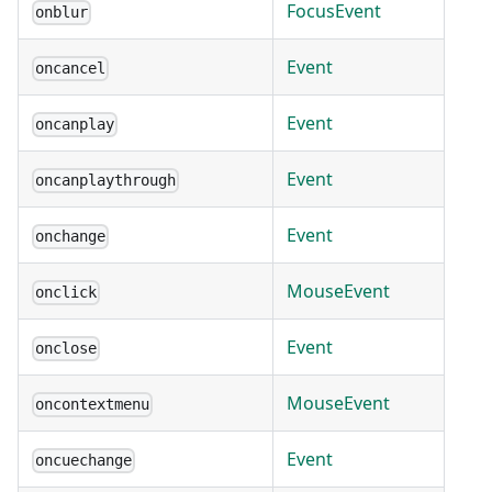
FocusEvent
onblur
Event
oncancel
Event
oncanplay
Event
oncanplaythrough
Event
onchange
MouseEvent
onclick
Event
onclose
MouseEvent
oncontextmenu
Event
oncuechange