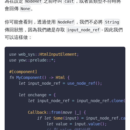
為在設定
之前呼叫
，或者當類型不符時將
NodeRef
cast
會回傳
。
None
你可能會看到，透過使用
，我們不必將
NodeRef
String
傳回狀態，因為我們總是存取
- 因此我們
input_node_ref
可以這樣做：
use
web_sys
::
HtmlInputElement
;
use
yew
::
prelude
::
*
;
#[component]
fn
MyComponent
(
)
->
Html
{
let
 input_node_ref 
=
use_node_ref
(
)
;
let
 onchange 
=
{
let
 input_node_ref 
=
 input_node_ref
.
clone
(
)
;
Callback
::
from
(
move
|
_
|
{
if
let
Some
(
input
)
=
 input_node_ref
.
cast
let
 value 
=
 input
.
value
(
)
;
// 對 value 做點什麼