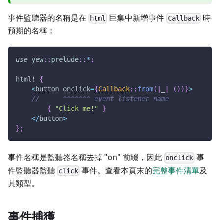
事件監聽器的名稱是在
巨集中新增事件
時
html
Callback
預期的名稱：
use
yew
::
prelude
::
*
;
html!
{
<
button onclick
=
{
Callback
::
from
(
|
_
|
(
)
)
}
>
//      ^^^^^^^ event listener name
{
"Click me!"
}
<
/
button
>
}
;
事件名稱是監聽器名稱去掉 "on" 前綴，因此
事
onclick
件監聽器監聽
事件。查看本頁末的
完整事件清單
及
click
其類型。
事件捕獲