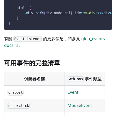
html!
{
<
div 
ref
=
{
div_node_ref
}
 id
=
"my-div"
>
<
/
div
>
}
}
有關
的更多信息，請參見
gloo_events
EventListener
docs.rs
。
可用事件的完整清單
偵聽器名稱
事件類型
web_sys
Event
onabort
MouseEvent
onauxclick