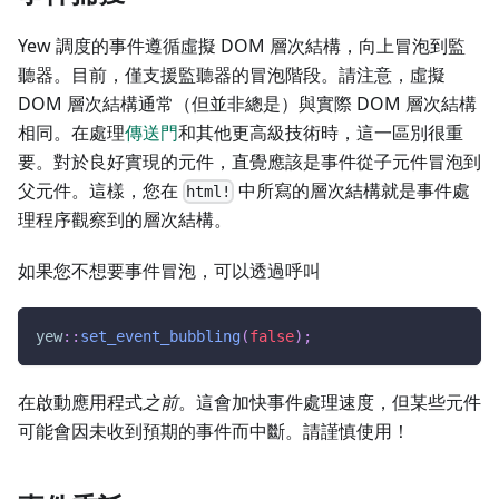
Yew 調度的事件遵循虛擬 DOM 層次結構，向上冒泡到監
聽器。目前，僅支援監聽器的冒泡階段。請注意，虛擬
DOM 層次結構通常（但並非總是）與實際 DOM 層次結構
相同。在處理
傳送門
和其他更高級技術時，這一區別很重
要。對於良好實現的元件，直覺應該是事件從子元件冒泡到
父元件。這樣，您在
中所寫的層次結構就是事件處
html!
理程序觀察到的層次結構。
如果您不想要事件冒泡，可以透過呼叫
yew
::
set_event_bubbling
(
false
)
;
在啟動應用程式
之前
。這會加快事件處理速度，但某些元件
可能會因未收到預期的事件而中斷。請謹慎使用！