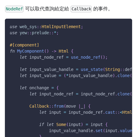
可以取代查詢給定給
的事件。
NodeRef
Callback
use
web_sys
::
HtmlInputElement
;
use
yew
::
prelude
::
*
;
#[component]
fn
MyComponent
(
)
->
Html
{
let
 input_node_ref 
=
use_node_ref
(
)
;
let
 input_value_handle 
=
use_state
(
String
::
defau
let
 input_value 
=
(
*
input_value_handle
)
.
clone
(
)
;
let
 onchange 
=
{
let
 input_node_ref 
=
 input_node_ref
.
clone
(
)
;
Callback
::
from
(
move
|
_
|
{
let
 input 
=
 input_node_ref
.
cast
::
<
HtmlIn
if
let
Some
(
input
)
=
 input 
{
                input_value_handle
.
set
(
input
.
value
(
)
}