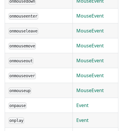
MouseEvent
onmousedown
MouseEvent
onmouseenter
MouseEvent
onmouseleave
MouseEvent
onmousemove
MouseEvent
onmouseout
MouseEvent
onmouseover
MouseEvent
onmouseup
Event
onpause
Event
onplay