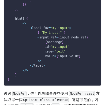
}
)
}
;
html!
{
<
>
<
label 
for
=
"my-input"
>
{
"My input:"
}
<
input 
ref
=
{
input_node_ref
}
{
onchange
}
                    id
=
"my-input"
type
=
"text"
                    value
=
{
input_value
}
/
>
<
/
label
>
<
/
>
}
}
透過
，你可以忽略事件並使用
方
NodeRef
NodeRef::cast
法取得一個
- 這是可選的，因
Option<HtmlInputElement>