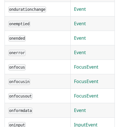
Event
ondurationchange
Event
onemptied
Event
onended
Event
onerror
FocusEvent
onfocus
FocusEvent
onfocusin
FocusEvent
onfocusout
Event
onformdata
InputEvent
oninput