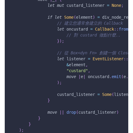
let
mut
 custard_listener 
=
None
;
if
let
Some
(
element
)
=
 div_node_ref
.
// 建立您通常會建立的 Callback
let
 oncustard 
=
Callback
::
from
(
m
// 對 custard 做點什麼..
}
)
;
// 從 Box<dyn Fn> 創建一個 Closu
let
 listener 
=
EventListener
::
ne
&
element
,
"custard"
,
move
|
e
|
 oncustard
.
emit
(
e
.
cl
)
;
                    custard_listener 
=
Some
(
listener
}
move
|
|
drop
(
custard_listener
)
}
}
)
;