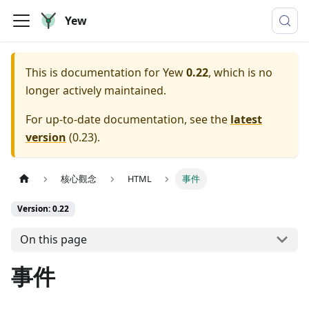
Yew
This is documentation for
Yew
0.22
, which is no
longer actively maintained.
For up-to-date documentation, see the
latest
version
(
0.23
).
核心觀念
HTML
事件
Version: 0.22
On this page
事件